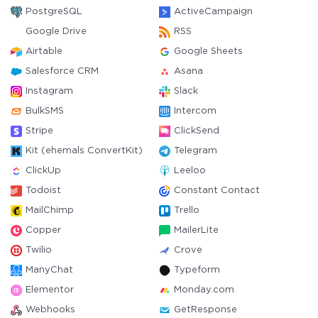
PostgreSQL
ActiveCampaign
Google Drive
RSS
Airtable
Google Sheets
Salesforce CRM
Asana
Instagram
Slack
BulkSMS
Intercom
Stripe
ClickSend
Kit (ehemals ConvertKit)
Telegram
ClickUp
Leeloo
Todoist
Constant Contact
MailChimp
Trello
Copper
MailerLite
Twilio
Crove
ManyChat
Typeform
Elementor
Monday.com
Webhooks
GetResponse