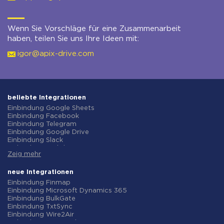
Wenn Sie Vorschläge für eine Zusammenarbeit
haben, teilen Sie uns Ihre Ideen mit:
igor@apix-drive.com
beliebte Integrationen
Einbindung Google Sheets
Einbindung Facebook
Einbindung Telegram
Einbindung Google Drive
Einbindung Slack
Einbindung MailChimp
Zeig mehr
Einbindung Gmail
Einbindung Trello
Einbindung ClickUp
neue Integrationen
Einbindung Airtable
Einbindung Finmap
Einbindung Google Contacts
Einbindung Microsoft Dynamics 365
Einbindung OpenAI (ChatGPT)
Einbindung BulkGate
Einbindung Instagram
Einbindung TxtSync
Einbindung ActiveCampaign
Einbindung Wire2Air
Einbindung Typeform
Einbindung Corezoid