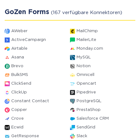
GoZen Forms
(167 verfügbare Konnektoren)
AWeber
MailChimp
ActiveCampaign
MailerLite
Airtable
Monday.com
Asana
MySQL
Brevo
Notion
BulkSMS
Omnicell
ClickSend
Opencart
ClickUp
Pipedrive
Constant Contact
PostgreSQL
Copper
PrestaShop
Crove
Salesforce CRM
Ecwid
SendGrid
GetResponse
Slack