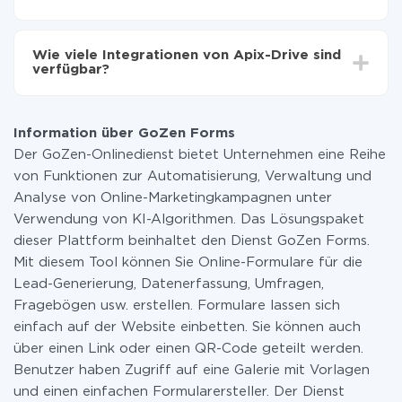
Sie müssen für die Integration nicht bezahlen, da alle
Funktionen in allen Tarifplänen verfügbar sind. Sie
Wie viele Integrationen von Apix-Drive sind
zahlen nur für die Datenmenge, die über unseren
verfügbar?
Service von einem System auf ein anderes übertragen
wird. Wenn Sie eine geringe Datenmenge pro Monat
Zurzeit haben wir 296+ Integrationen ausser GoZen
haben, können Sie einen kostenlosen Plan nutzen und
Forms und Facebook
bei Bedarf zu einem kostenpflichtigen wechseln.
Information über GoZen Forms
Weitere Informationen zu
Tarifen
.
Der GoZen-Onlinedienst bietet Unternehmen eine Reihe
von Funktionen zur Automatisierung, Verwaltung und
Analyse von Online-Marketingkampagnen unter
Verwendung von KI-Algorithmen. Das Lösungspaket
dieser Plattform beinhaltet den Dienst GoZen Forms.
Mit diesem Tool können Sie Online-Formulare für die
Lead-Generierung, Datenerfassung, Umfragen,
Fragebögen usw. erstellen. Formulare lassen sich
einfach auf der Website einbetten. Sie können auch
über einen Link oder einen QR-Code geteilt werden.
Benutzer haben Zugriff auf eine Galerie mit Vorlagen
und einen einfachen Formularersteller. Der Dienst