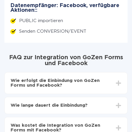
Datenempfänger: Facebook, verfügbare
Aktionen::
PUBLIC importieren
Senden CONVERSION/EVENT
FAQ zur Integration von GoZen Forms
und Facebook
Wie erfolgt die Einbindung von GoZen
Forms und Facebook?
Zuerst muss man sich
bei ApiX-Drive registrieren
Wählen, welche Daten von GoZen Forms auf
Wie lange dauert die Einbindung?
Facebook zu übertragen
Automatische Aktualisierung aktivieren
Je nach System, das Sie integrieren möchten, kann die
Jetzt werden die Daten automatisch von GoZen
Einrichtungszeit zwischen 5 und 30 Minuten variieren.
Forms auf Facebook übertragen
Was kostet die Integration von GoZen
Im Durchschnitt dauert es 10-15 Minuten.
Forms mit Facebook?