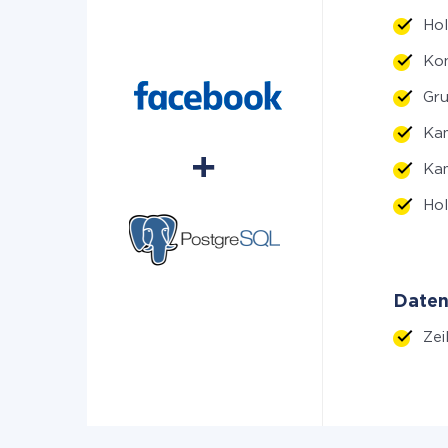
Hol
Kon
Gru
Kam
Kam
Hol
Daten
Zei