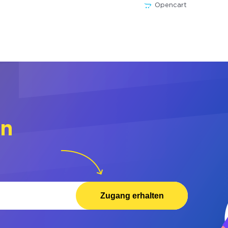
Opencart
rn
Zugang erhalten