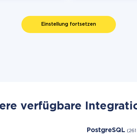
Einstellung fortsetzen
re verfügbare Integrat
PostgreSQL
(261