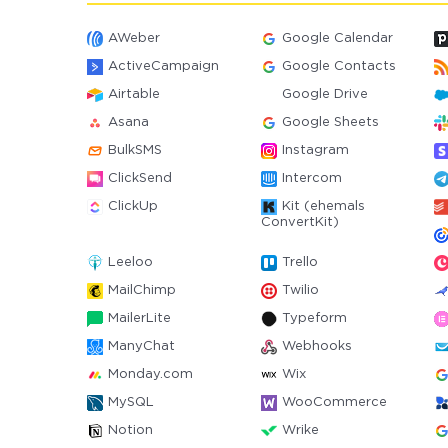
AWeber
Google Calendar
ActiveCampaign
Google Contacts
Airtable
Google Drive
Asana
Google Sheets
BulkSMS
Instagram
ClickSend
Intercom
ClickUp
Kit (ehemals
ConvertKit)
Leeloo
Trello
MailChimp
Twilio
MailerLite
Typeform
ManyChat
Webhooks
Monday.com
Wix
MySQL
WooCommerce
Notion
Wrike