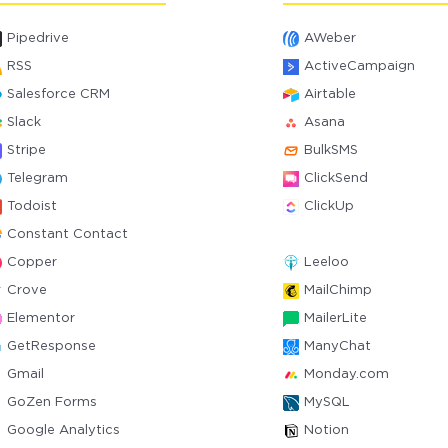
Pipedrive
AWeber
RSS
ActiveCampaign
Salesforce CRM
Airtable
Slack
Asana
Stripe
BulkSMS
Telegram
ClickSend
Todoist
ClickUp
Constant Contact
Copper
Leeloo
Crove
MailChimp
Elementor
MailerLite
GetResponse
ManyChat
Gmail
Monday.com
GoZen Forms
MySQL
Google Analytics
Notion