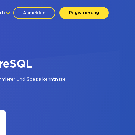
ch
Anmelden
Registrierung
greSQL
mierer und Spezialkenntnisse.