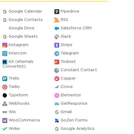
Google Calendar
Pipedrive
Google Contacts
RSS
Google Drive
Salesforce CRM
Google Sheets
Slack
Instagram
Stripe
Intercom
Telegram
Kit (ehemals
Todoist
ConvertKit)
Constant Contact
Trello
Copper
Twilio
Crove
Typeform
Elementor
Webhooks
GetResponse
Wix
Gmail
WooCommerce
GoZen Forms
Wrike
Google Analytics