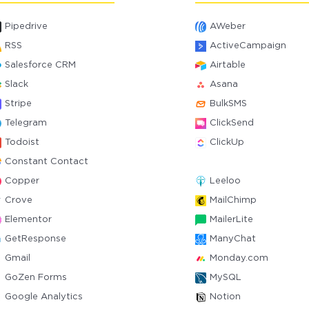
Pipedrive
AWeber
RSS
ActiveCampaign
Salesforce CRM
Airtable
Slack
Asana
Stripe
BulkSMS
Telegram
ClickSend
Todoist
ClickUp
Constant Contact
Copper
Leeloo
Crove
MailChimp
Elementor
MailerLite
GetResponse
ManyChat
Gmail
Monday.com
GoZen Forms
MySQL
Google Analytics
Notion