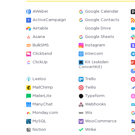
AWeber
Google Calendar
ActiveCampaign
Google Contacts
Airtable
Google Drive
Asana
Google Sheets
BulkSMS
Instagram
ClickSend
Intercom
ClickUp
Kit (eskiden
ConvertKit)
Leeloo
Trello
MailChimp
Twilio
MailerLite
Typeform
ManyChat
Webhooks
Monday.com
Wix
MySQL
WooCommerce
Notion
Wrike