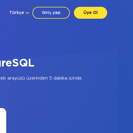
Türkçe
Giriş yap
Üye Ol
greSQL
eb arayüzü üzerinden 5 dakika içinde.