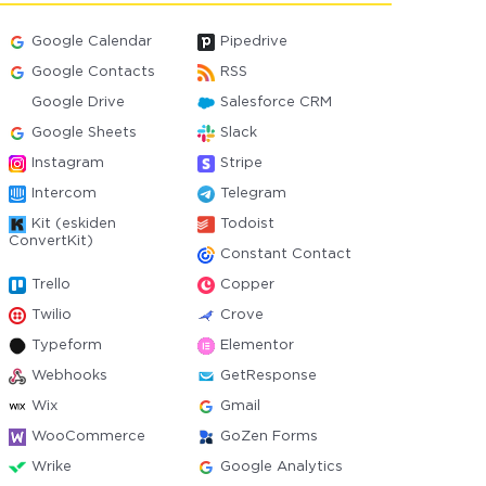
Google Calendar
Pipedrive
Google Contacts
RSS
Google Drive
Salesforce CRM
Google Sheets
Slack
Instagram
Stripe
Intercom
Telegram
Kit (eskiden
Todoist
ConvertKit)
Constant Contact
Trello
Copper
Twilio
Crove
Typeform
Elementor
Webhooks
GetResponse
Wix
Gmail
WooCommerce
GoZen Forms
Wrike
Google Analytics