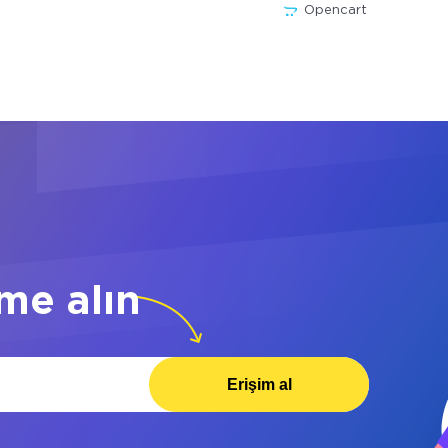
Opencart
me alın
Erişim al