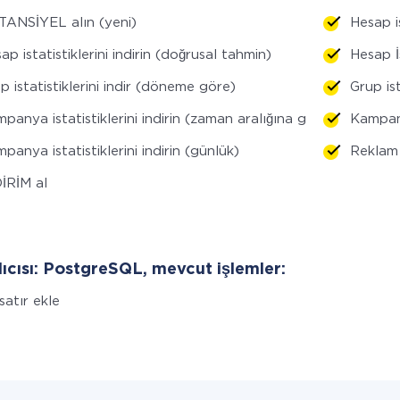
ANSİYEL alın (yeni)
Hesap i
ap istatistiklerini indirin (doğrusal tahmin)
Hesap İs
p istatistiklerini indir (döneme göre)
Grup ist
panya istatistiklerini indirin (zaman aralığına göre)
Kampany
panya istatistiklerini indirin (günlük)
Reklam i
İRİM al
lıcısı: PostgreSQL, mevcut işlemler:
 satır ekle