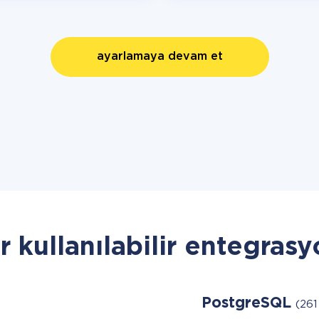
ayarlamaya devam et
r kullanılabilir entegrasy
PostgreSQL
(261 