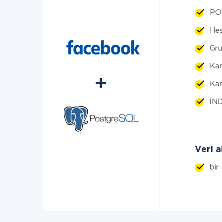
POT
Hes
Gru
Kam
Kam
İND
Veri a
bir