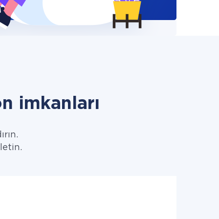
n imkanları
ırın.
letin.