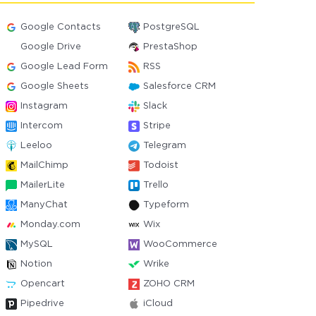
Google Contacts
PostgreSQL
Google Drive
PrestaShop
Google Lead Form
RSS
Google Sheets
Salesforce CRM
Instagram
Slack
Intercom
Stripe
Leeloo
Telegram
MailChimp
Todoist
MailerLite
Trello
ManyChat
Typeform
Monday.com
Wix
MySQL
WooCommerce
Notion
Wrike
Opencart
ZOHO CRM
Pipedrive
iCloud