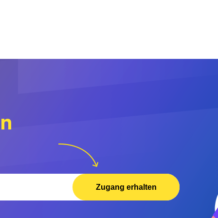
rn
Zugang erhalten