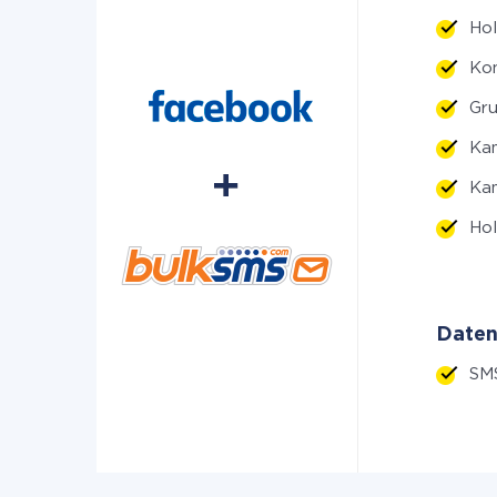
Hol
Kon
Gru
Kam
Kam
Hol
Daten
SM