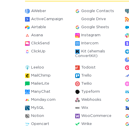
AWeber
Google Contacts
ActiveCampaign
Google Drive
Airtable
Google Sheets
Asana
Instagram
ClickSend
Intercom
ClickUp
Kit (ehemals
ConvertKit)
Leeloo
Todoist
MailChimp
Trello
MailerLite
Twilio
ManyChat
Typeform
Monday.com
Webhooks
MySQL
Wix
Notion
WooCommerce
Opencart
Wrike