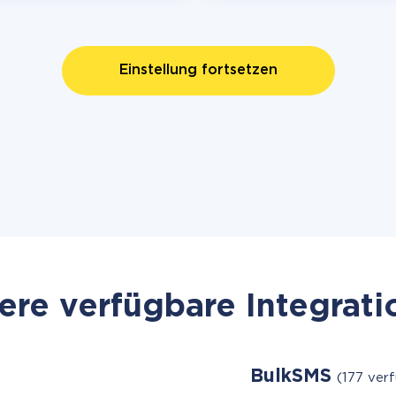
Einstellung fortsetzen
re verfügbare Integrat
BulkSMS
(177 ver