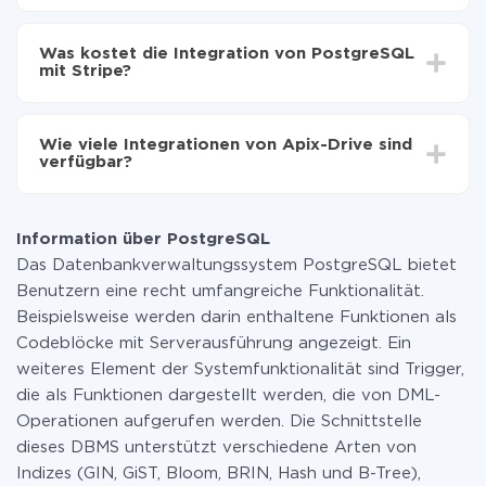
Automatische Aktualisierung aktivieren
Je nach System, das Sie integrieren möchten, kann die
Jetzt werden die Daten automatisch von
Einrichtungszeit zwischen 5 und 30 Minuten variieren.
PostgreSQL auf Stripe übertragen
Was kostet die Integration von PostgreSQL
Im Durchschnitt dauert es 10-15 Minuten.
mit Stripe?
Sie müssen für die Integration nicht bezahlen, da alle
Funktionen in allen Tarifplänen verfügbar sind. Sie
Wie viele Integrationen von Apix-Drive sind
zahlen nur für die Datenmenge, die über unseren
verfügbar?
Service von einem System auf ein anderes übertragen
wird. Wenn Sie eine geringe Datenmenge pro Monat
Zurzeit haben wir 296+ Integrationen ausser
haben, können Sie einen kostenlosen Plan nutzen und
PostgreSQL und Stripe
bei Bedarf zu einem kostenpflichtigen wechseln.
Information über PostgreSQL
Weitere Informationen zu
Tarifen
.
Das Datenbankverwaltungssystem PostgreSQL bietet
Benutzern eine recht umfangreiche Funktionalität.
Beispielsweise werden darin enthaltene Funktionen als
Codeblöcke mit Serverausführung angezeigt. Ein
weiteres Element der Systemfunktionalität sind Trigger,
die als Funktionen dargestellt werden, die von DML-
Operationen aufgerufen werden. Die Schnittstelle
dieses DBMS unterstützt verschiedene Arten von
Indizes (GIN, GiST, Bloom, BRIN, Hash und B-Tree),