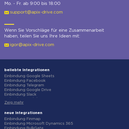
Mo. - Fr. ab 9:00 bis 18:00
support@apix-drive.com
Wenn Sie Vorschläge für eine Zusammenarbeit
haben, teilen Sie uns Ihre Ideen mit:
igor@apix-drive.com
beliebte Integrationen
Einbindung Google Sheets
Einbindung Facebook
Einbindung Telegram
Einbindung Google Drive
Einbindung Slack
Einbindung MailChimp
Zeig mehr
Einbindung Gmail
Einbindung Trello
Einbindung ClickUp
neue Integrationen
Einbindung Airtable
Einbindung Finmap
Einbindung Google Contacts
Einbindung Microsoft Dynamics 365
Einbindung OpenAI (ChatGPT)
Einbindung BulkGate