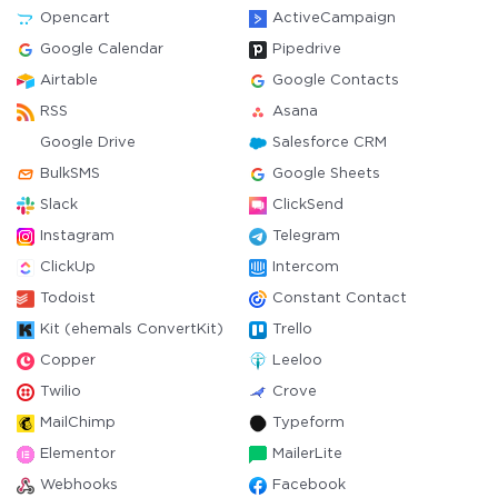
Opencart
ActiveCampaign
Google Calendar
Pipedrive
Airtable
Google Contacts
RSS
Asana
Google Drive
Salesforce CRM
BulkSMS
Google Sheets
Slack
ClickSend
Instagram
Telegram
ClickUp
Intercom
Todoist
Constant Contact
Kit (ehemals ConvertKit)
Trello
Copper
Leeloo
Twilio
Crove
MailChimp
Typeform
Elementor
MailerLite
Webhooks
Facebook