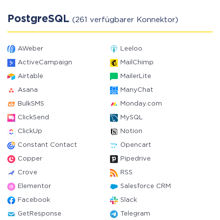
PostgreSQL
(261 verfügbarer Konnektor)
AWeber
Leeloo
ActiveCampaign
MailChimp
Airtable
MailerLite
Asana
ManyChat
BulkSMS
Monday.com
ClickSend
MySQL
ClickUp
Notion
Constant Contact
Opencart
Copper
Pipedrive
Crove
RSS
Elementor
Salesforce CRM
Facebook
Slack
GetResponse
Telegram