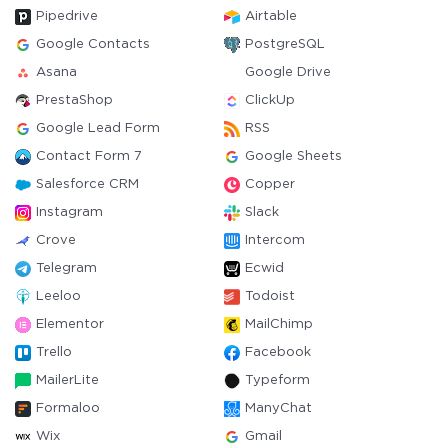
Pipedrive
Airtable
Google Contacts
PostgreSQL
Asana
Google Drive
PrestaShop
ClickUp
Google Lead Form
RSS
Contact Form 7
Google Sheets
Salesforce CRM
Copper
Instagram
Slack
Crove
Intercom
Telegram
Ecwid
Leeloo
Todoist
Elementor
MailChimp
Trello
Facebook
MailerLite
Typeform
Formaloo
ManyChat
Wix
Gmail