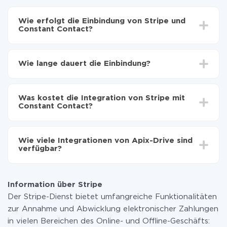
Wie erfolgt die Einbindung von Stripe und
Constant Contact?
Zuerst muss man sich
bei ApiX-Drive registrieren
Wählen, welche Daten von Stripe auf Constant
Wie lange dauert die Einbindung?
Contact zu übertragen
Automatische Aktualisierung aktivieren
Je nach System, das Sie integrieren möchten, kann die
Jetzt werden die Daten automatisch von Stripe auf
Einrichtungszeit zwischen 5 und 30 Minuten variieren.
Constant Contact übertragen
Was kostet die Integration von Stripe mit
Im Durchschnitt dauert es 10-15 Minuten.
Constant Contact?
Sie müssen für die Integration nicht bezahlen, da alle
Funktionen in allen Tarifplänen verfügbar sind. Sie
Wie viele Integrationen von Apix-Drive sind
zahlen nur für die Datenmenge, die über unseren
verfügbar?
Service von einem System auf ein anderes übertragen
wird. Wenn Sie eine geringe Datenmenge pro Monat
Zurzeit haben wir 296+ Integrationen ausser Stripe
haben, können Sie einen kostenlosen Plan nutzen und
und Constant Contact
bei Bedarf zu einem kostenpflichtigen wechseln.
Information über Stripe
Weitere Informationen zu
Tarifen
.
Der Stripe-Dienst bietet umfangreiche Funktionalitäten
zur Annahme und Abwicklung elektronischer Zahlungen
in vielen Bereichen des Online- und Offline-Geschäfts: