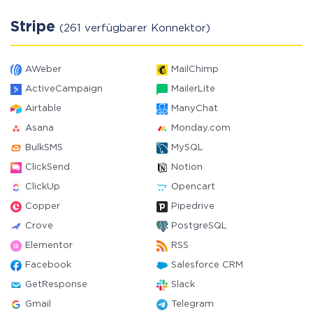
Stripe
(261 verfügbarer Konnektor)
AWeber
MailChimp
ActiveCampaign
MailerLite
Airtable
ManyChat
Asana
Monday.com
BulkSMS
MySQL
ClickSend
Notion
ClickUp
Opencart
Copper
Pipedrive
Crove
PostgreSQL
Elementor
RSS
Facebook
Salesforce CRM
GetResponse
Slack
Gmail
Telegram