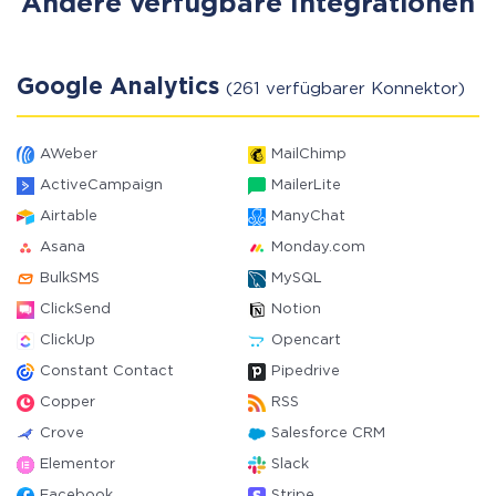
Andere verfügbare Integrationen
Google Analytics
(261 verfügbarer Konnektor)
AWeber
MailChimp
ActiveCampaign
MailerLite
Airtable
ManyChat
Asana
Monday.com
BulkSMS
MySQL
ClickSend
Notion
ClickUp
Opencart
Constant Contact
Pipedrive
Copper
RSS
Crove
Salesforce CRM
Elementor
Slack
Facebook
Stripe