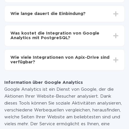
Zuerst muss man sich
bei ApiX-Drive registrieren
Wählen, welche Daten von Google Analytics auf
Wie lange dauert die Einbindung?
PostgreSQL zu übertragen
Automatische Aktualisierung aktivieren
Je nach System, das Sie integrieren möchten, kann die
Jetzt werden die Daten automatisch von Google
Einrichtungszeit zwischen 5 und 30 Minuten variieren.
Analytics auf PostgreSQL übertragen
Was kostet die Integration von Google
Im Durchschnitt dauert es 10-15 Minuten.
Analytics mit PostgreSQL?
Sie müssen für die Integration nicht bezahlen, da alle
Funktionen in allen Tarifplänen verfügbar sind. Sie
Wie viele Integrationen von Apix-Drive sind
zahlen nur für die Datenmenge, die über unseren
verfügbar?
Service von einem System auf ein anderes übertragen
wird. Wenn Sie eine geringe Datenmenge pro Monat
Zurzeit haben wir 296+ Integrationen ausser Google
haben, können Sie einen kostenlosen Plan nutzen und
Analytics und PostgreSQL
bei Bedarf zu einem kostenpflichtigen wechseln.
Information über Google Analytics
Weitere Informationen zu
Tarifen
.
Google Analytics ist ein Dienst von Google, der die
Aktionen Ihrer Website-Besucher analysiert. Dank
dieses Tools können Sie soziale Aktivitäten analysieren,
verschiedene Werbequellen vergleichen, herausfinden,
welche Seiten Ihrer Website am beliebtesten sind und
vieles mehr. Der Service ermöglicht es Ihnen, eine