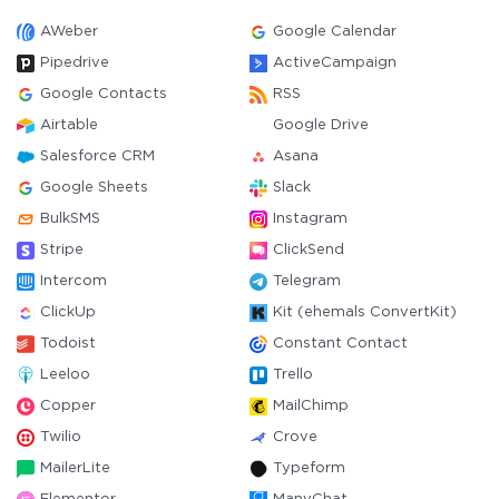
AWeber
Google Calendar
Pipedrive
ActiveCampaign
Google Contacts
RSS
Airtable
Google Drive
Salesforce CRM
Asana
Google Sheets
Slack
BulkSMS
Instagram
Stripe
ClickSend
Intercom
Telegram
ClickUp
Kit (ehemals ConvertKit)
Todoist
Constant Contact
Leeloo
Trello
Copper
MailChimp
Twilio
Crove
MailerLite
Typeform