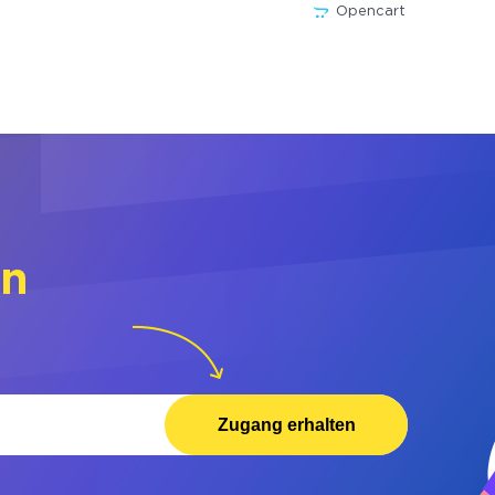
Opencart
rn
Zugang erhalten