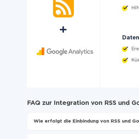
HIN
Daten
Ere
Küs
FAQ zur Integration von RSS und G
Wie erfolgt die Einbindung von RSS und Go
Zuerst muss man sich
bei ApiX-Drive registrier
Wählen, welche Daten von RSS auf Google Ana