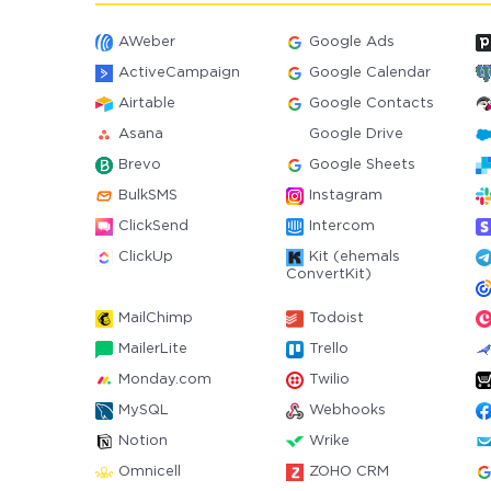
AWeber
Google Ads
ActiveCampaign
Google Calendar
Airtable
Google Contacts
Asana
Google Drive
Brevo
Google Sheets
BulkSMS
Instagram
ClickSend
Intercom
ClickUp
Kit (ehemals
ConvertKit)
MailChimp
Todoist
MailerLite
Trello
Monday.com
Twilio
MySQL
Webhooks
Notion
Wrike
Omnicell
ZOHO CRM