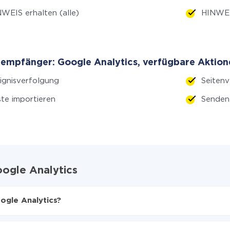
WEIS erhalten (alle)
HINWEI
empfänger: Google Analytics, verfügbare Aktione
ignisverfolgung
Seiten
te importieren
Senden
oogle Analytics
ogle Analytics?
en
lytics zu übertragen