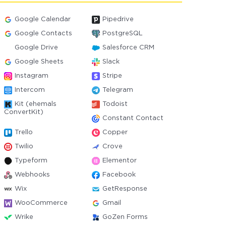
Google Calendar
Pipedrive
Google Contacts
PostgreSQL
Google Drive
Salesforce CRM
Google Sheets
Slack
Instagram
Stripe
Intercom
Telegram
Kit (ehemals
Todoist
ConvertKit)
Constant Contact
Trello
Copper
Twilio
Crove
Typeform
Elementor
Webhooks
Facebook
Wix
GetResponse
WooCommerce
Gmail
Wrike
GoZen Forms