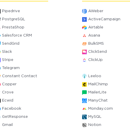
Pipedrive
AWeber
PostgreSQL
ActiveCampaign
PrestaShop
Airtable
Salesforce CRM
Asana
SendGrid
BulkSMS
Slack
ClickSend
Stripe
ClickUp
Telegram
Constant Contact
Leeloo
Copper
MailChimp
Crove
MailerLite
Ecwid
ManyChat
Facebook
Monday.com
GetResponse
MySQL
Gmail
Notion