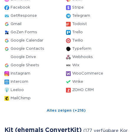
Facebook
Stripe
GetResponse
Telegram
Gmail
Todoist
GoZen Forms
Trello
Google Calendar
Twilio
Google Contacts
Typeform
Google Drive
Webhooks
Google Sheets
Wix
Instagram
WooCommerce
Intercom
Wrike
Leeloo
ZOHO CRM
MailChimp
Alles zeigen (+216)
Kit (ehemals ConvertKit)
(177 verfügbare Konn