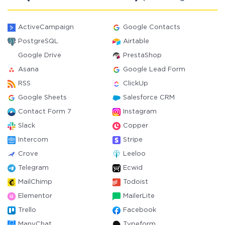
ActiveCampaign
Google Contacts
PostgreSQL
Airtable
Google Drive
PrestaShop
Asana
Google Lead Form
RSS
ClickUp
Google Sheets
Salesforce CRM
Contact Form 7
Instagram
Slack
Copper
Intercom
Stripe
Crove
Leeloo
Telegram
Ecwid
MailChimp
Todoist
Elementor
MailerLite
Trello
Facebook
ManyChat
Typeform