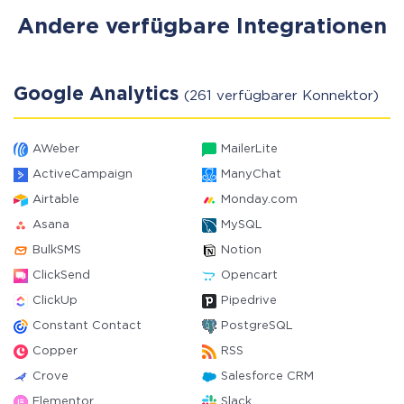
Andere verfügbare Integrationen
Google Analytics
(261 verfügbarer Konnektor)
AWeber
MailerLite
ActiveCampaign
ManyChat
Airtable
Monday.com
Asana
MySQL
BulkSMS
Notion
ClickSend
Opencart
ClickUp
Pipedrive
Constant Contact
PostgreSQL
Copper
RSS
Crove
Salesforce CRM
Elementor
Slack