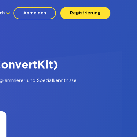
ch
Anmelden
Registrierung
onvertKit)
grammierer und Spezialkenntnisse.