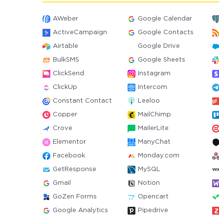
AWeber
Google Calendar
ActiveCampaign
Google Contacts
Airtable
Google Drive
BulkSMS
Google Sheets
ClickSend
Instagram
ClickUp
Intercom
Constant Contact
Leeloo
Copper
MailChimp
Crove
MailerLite
Elementor
ManyChat
Facebook
Monday.com
GetResponse
MySQL
Gmail
Notion
GoZen Forms
Opencart
Google Analytics
Pipedrive