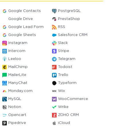
Google Contacts
PostgreSQL
Google Drive
PrestaShop
Google Lead Form
RSS
Google Sheets
Salesforce CRM
Instagram
Slack
Intercom
Stripe
Leeloo
Telegram
MailChimp
Todoist
MailerLite
Trello
ManyChat
Typeform
Monday.com
Wix
MySQL
WooCommerce
Notion
Wrike
Opencart
ZOHO CRM
Pipedrive
iCloud