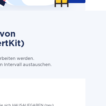
 von
rtKit)
arbeiten werden.
 Intervall austauschen.
Sie sich HAUSAUFGABEN (neu)