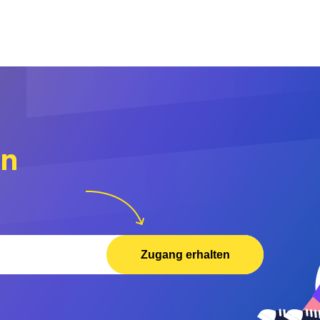
rn
Zugang erhalten