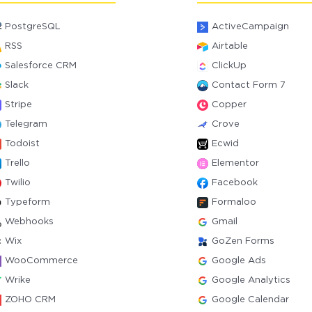
PostgreSQL
ActiveCampaign
RSS
Airtable
Salesforce CRM
ClickUp
Slack
Contact Form 7
Stripe
Copper
Telegram
Crove
Todoist
Ecwid
Trello
Elementor
Twilio
Facebook
Typeform
Formaloo
Webhooks
Gmail
Wix
GoZen Forms
WooCommerce
Google Ads
Wrike
Google Analytics
ZOHO CRM
Google Calendar