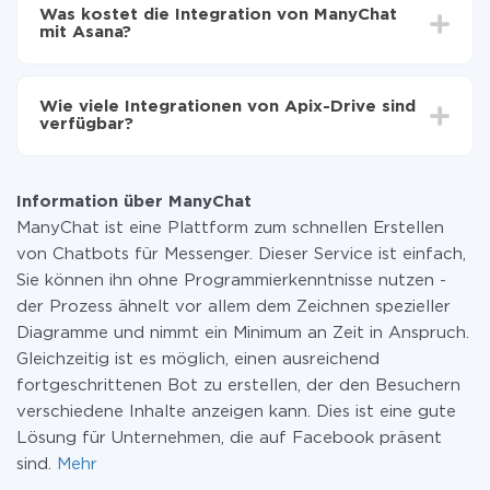
Einrichtungszeit zwischen 5 und 30 Minuten variieren.
auf Asana übertragen
Was kostet die Integration von ManyChat
Im Durchschnitt dauert es 10-15 Minuten.
mit Asana?
Sie müssen für die Integration nicht bezahlen, da alle
Funktionen in allen Tarifplänen verfügbar sind. Sie
Wie viele Integrationen von Apix-Drive sind
zahlen nur für die Datenmenge, die über unseren
verfügbar?
Service von einem System auf ein anderes übertragen
wird. Wenn Sie eine geringe Datenmenge pro Monat
Zurzeit haben wir 296+ Integrationen ausser ManyChat
haben, können Sie einen kostenlosen Plan nutzen und
und Asana
bei Bedarf zu einem kostenpflichtigen wechseln.
Information über ManyChat
Weitere Informationen zu
Tarifen
.
ManyChat ist eine Plattform zum schnellen Erstellen
von Chatbots für Messenger. Dieser Service ist einfach,
Sie können ihn ohne Programmierkenntnisse nutzen -
der Prozess ähnelt vor allem dem Zeichnen spezieller
Diagramme und nimmt ein Minimum an Zeit in Anspruch.
Gleichzeitig ist es möglich, einen ausreichend
fortgeschrittenen Bot zu erstellen, der den Besuchern
verschiedene Inhalte anzeigen kann. Dies ist eine gute
Lösung für Unternehmen, die auf Facebook präsent
sind.
Mehr