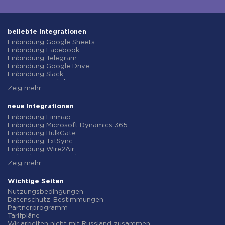
beliebte Integrationen
Einbindung Google Sheets
Einbindung Facebook
Einbindung Telegram
Einbindung Google Drive
Einbindung Slack
Einbindung MailChimp
Zeig mehr
Einbindung Gmail
Einbindung Trello
Einbindung ClickUp
neue Integrationen
Einbindung Airtable
Einbindung Finmap
Einbindung Google Contacts
Einbindung Microsoft Dynamics 365
Einbindung OpenAI (ChatGPT)
Einbindung BulkGate
Einbindung Instagram
Einbindung TxtSync
Einbindung ActiveCampaign
Einbindung Wire2Air
Einbindung Typeform
Einbindung Corezoid
Einbindung Salesforce CRM
Zeig mehr
Einbindung Infobip
Einbindung Monday.com
Einbindung Instasent
Einbindung Notion
Einbindung AtomPark
Wichtige Seiten
Einbindung Stripe
Einbindung TXTImpact
Nutzungsbedingungen
Einbindung AWeber
Einbindung Campaign Monitor
Datenschutz-Bestimmungen
Einbindung Asana
Einbindung CM.com
Partnerprogramm
Einbindung ZOHO CRM
Einbindung D7 Networks
Tarifpläne
Einbindung Webhooks
Einbindung SMS.to
Wir arbeiten nicht mit Russland zusammen.