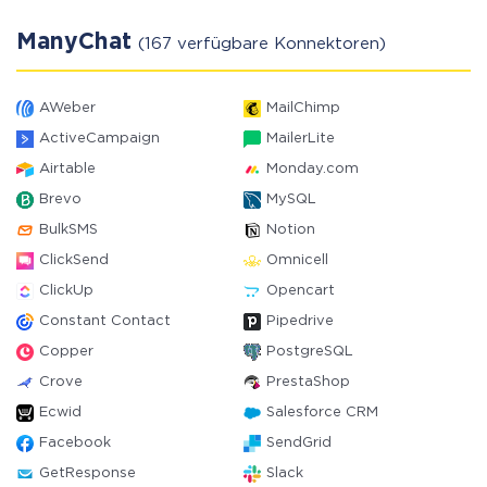
ManyChat
(167 verfügbare Konnektoren)
AWeber
MailChimp
ActiveCampaign
MailerLite
Airtable
Monday.com
Brevo
MySQL
BulkSMS
Notion
ClickSend
Omnicell
ClickUp
Opencart
Constant Contact
Pipedrive
Copper
PostgreSQL
Crove
PrestaShop
Ecwid
Salesforce CRM
Facebook
SendGrid
GetResponse
Slack