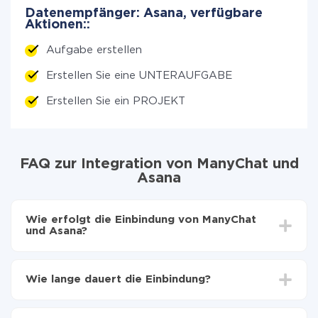
Datenempfänger: Asana, verfügbare
Aktionen::
Aufgabe erstellen
Erstellen Sie eine UNTERAUFGABE
Erstellen Sie ein PROJEKT
FAQ zur Integration von ManyChat und
Asana
Wie erfolgt die Einbindung von ManyChat
und Asana?
Zuerst muss man sich
bei ApiX-Drive registrieren
Wählen, welche Daten von ManyChat auf Asana zu
Wie lange dauert die Einbindung?
übertragen
Automatische Aktualisierung aktivieren
Je nach System, das Sie integrieren möchten, kann die
Jetzt werden die Daten automatisch von ManyChat