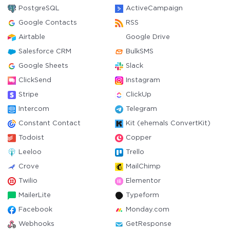
PostgreSQL
ActiveCampaign
Google Contacts
RSS
Airtable
Google Drive
Salesforce CRM
BulkSMS
Google Sheets
Slack
ClickSend
Instagram
Stripe
ClickUp
Intercom
Telegram
Constant Contact
Kit (ehemals ConvertKit)
Todoist
Copper
Leeloo
Trello
Crove
MailChimp
Twilio
Elementor
MailerLite
Typeform
Facebook
Monday.com
Webhooks
GetResponse