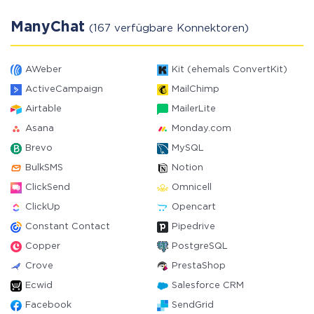
ManyChat
(167 verfügbare Konnektoren)
AWeber
Kit (ehemals ConvertKit)
ActiveCampaign
MailChimp
Airtable
MailerLite
Asana
Monday.com
Brevo
MySQL
BulkSMS
Notion
ClickSend
Omnicell
ClickUp
Opencart
Constant Contact
Pipedrive
Copper
PostgreSQL
Crove
PrestaShop
Ecwid
Salesforce CRM
Facebook
SendGrid