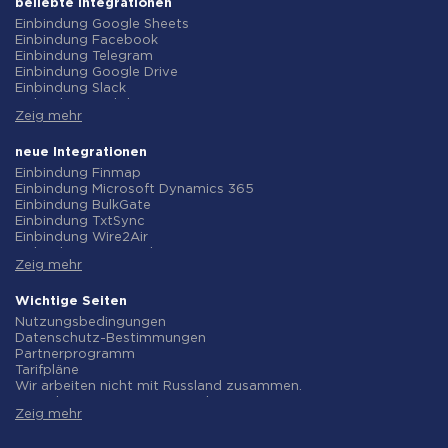
beliebte Integrationen
Einbindung Google Sheets
Einbindung Facebook
Einbindung Telegram
Einbindung Google Drive
Einbindung Slack
Einbindung MailChimp
Zeig mehr
Einbindung Gmail
Einbindung Trello
Einbindung ClickUp
neue Integrationen
Einbindung Airtable
Einbindung Finmap
Einbindung Google Contacts
Einbindung Microsoft Dynamics 365
Einbindung OpenAI (ChatGPT)
Einbindung BulkGate
Einbindung Instagram
Einbindung TxtSync
Einbindung ActiveCampaign
Einbindung Wire2Air
Einbindung Typeform
Einbindung Corezoid
Einbindung Salesforce CRM
Zeig mehr
Einbindung Infobip
Einbindung Monday.com
Einbindung Instasent
Einbindung Notion
Einbindung AtomPark
Wichtige Seiten
Einbindung Stripe
Einbindung TXTImpact
Nutzungsbedingungen
Einbindung AWeber
Einbindung Campaign Monitor
Datenschutz-Bestimmungen
Einbindung Asana
Einbindung CM.com
Partnerprogramm
Einbindung ZOHO CRM
Einbindung D7 Networks
Tarifpläne
Einbindung Webhooks
Einbindung SMS.to
Wir arbeiten nicht mit Russland zusammen.
Einbindung GetResponse
Einbindung SMSGlobal
Vereinbarung zur Datenverarbeitung
Einbindung WooCommerce
Einbindung Textlocal
Zeig mehr
Rückgaberecht
Einbindung Pipedrive
Einbindung ShoutOUT
Individuelle Entwicklung
Einbindung Google Calendar
Einbindung Apifonica