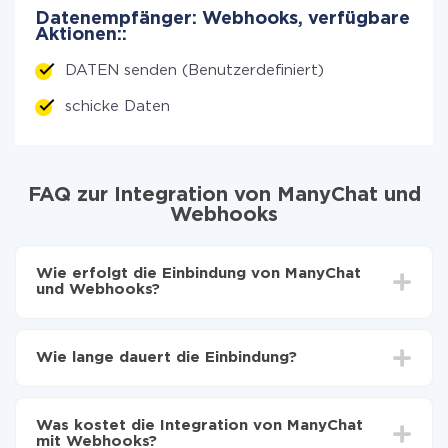
Datenempfänger: Webhooks, verfügbare
Aktionen::
DATEN senden (Benutzerdefiniert)
schicke Daten
FAQ zur Integration von ManyChat und
Webhooks
Wie erfolgt die Einbindung von ManyChat
und Webhooks?
Zuerst muss man sich
bei ApiX-Drive registrieren
Wählen, welche Daten von ManyChat auf
Wie lange dauert die Einbindung?
Webhooks zu übertragen
Automatische Aktualisierung aktivieren
Je nach System, das Sie integrieren möchten, kann die
Jetzt werden die Daten automatisch von ManyChat
Einrichtungszeit zwischen 5 und 30 Minuten variieren.
auf Webhooks übertragen
Was kostet die Integration von ManyChat
Im Durchschnitt dauert es 10-15 Minuten.
mit Webhooks?