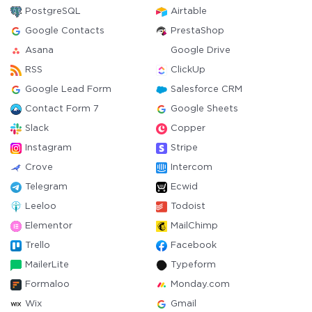
PostgreSQL
Airtable
Google Contacts
PrestaShop
Asana
Google Drive
RSS
ClickUp
Google Lead Form
Salesforce CRM
Contact Form 7
Google Sheets
Slack
Copper
Instagram
Stripe
Crove
Intercom
Telegram
Ecwid
Leeloo
Todoist
Elementor
MailChimp
Trello
Facebook
MailerLite
Typeform
Formaloo
Monday.com
Wix
Gmail