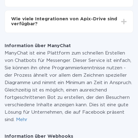
Sie müssen für die Integration nicht bezahlen, da alle
Funktionen in allen Tarifplänen verfügbar sind. Sie
Wie viele Integrationen von Apix-Drive sind
zahlen nur für die Datenmenge, die über unseren
verfügbar?
Service von einem System auf ein anderes übertragen
wird. Wenn Sie eine geringe Datenmenge pro Monat
Zurzeit haben wir 296+ Integrationen ausser ManyChat
haben, können Sie einen kostenlosen Plan nutzen und
und Webhooks
bei Bedarf zu einem kostenpflichtigen wechseln.
Information über ManyChat
Weitere Informationen zu
Tarifen
.
ManyChat ist eine Plattform zum schnellen Erstellen
von Chatbots für Messenger. Dieser Service ist einfach,
Sie können ihn ohne Programmierkenntnisse nutzen -
der Prozess ähnelt vor allem dem Zeichnen spezieller
Diagramme und nimmt ein Minimum an Zeit in Anspruch.
Gleichzeitig ist es möglich, einen ausreichend
fortgeschrittenen Bot zu erstellen, der den Besuchern
verschiedene Inhalte anzeigen kann. Dies ist eine gute
Lösung für Unternehmen, die auf Facebook präsent
sind.
Mehr
Information über Webhooks