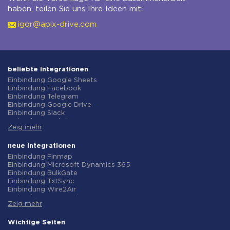
haben, teilen Sie uns Ihre Ideen mit:
igor@apix-drive.com
beliebte Integrationen
Einbindung Google Sheets
Einbindung Facebook
Einbindung Telegram
Einbindung Google Drive
Einbindung Slack
Einbindung MailChimp
Zeig mehr
Einbindung Gmail
Einbindung Trello
Einbindung ClickUp
neue Integrationen
Einbindung Airtable
Einbindung Finmap
Einbindung Google Contacts
Einbindung Microsoft Dynamics 365
Einbindung OpenAI (ChatGPT)
Einbindung BulkGate
Einbindung Instagram
Einbindung TxtSync
Einbindung ActiveCampaign
Einbindung Wire2Air
Einbindung Typeform
Einbindung Corezoid
Einbindung Salesforce CRM
Zeig mehr
Einbindung Infobip
Einbindung Monday.com
Einbindung Instasent
Einbindung Notion
Einbindung AtomPark
Wichtige Seiten
Einbindung Stripe