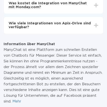
Einrichtungszeit zwischen 5 und 30 Minuten variieren.
auf Monday.com übertragen
Was kostet die Integration von ManyChat
Im Durchschnitt dauert es 10-15 Minuten.
mit Monday.com?
Sie müssen für die Integration nicht bezahlen, da alle
Funktionen in allen Tarifplänen verfügbar sind. Sie
Wie viele Integrationen von Apix-Drive sind
zahlen nur für die Datenmenge, die über unseren
verfügbar?
Service von einem System auf ein anderes übertragen
wird. Wenn Sie eine geringe Datenmenge pro Monat
Zurzeit haben wir 296+ Integrationen ausser ManyChat
haben, können Sie einen kostenlosen Plan nutzen und
und Monday.com
bei Bedarf zu einem kostenpflichtigen wechseln.
Information über ManyChat
Weitere Informationen zu
Tarifen
.
ManyChat ist eine Plattform zum schnellen Erstellen
von Chatbots für Messenger. Dieser Service ist einfach,
Sie können ihn ohne Programmierkenntnisse nutzen -
der Prozess ähnelt vor allem dem Zeichnen spezieller
Diagramme und nimmt ein Minimum an Zeit in Anspruch.
Gleichzeitig ist es möglich, einen ausreichend
fortgeschrittenen Bot zu erstellen, der den Besuchern
verschiedene Inhalte anzeigen kann. Dies ist eine gute
Lösung für Unternehmen, die auf Facebook präsent
sind.
Mehr