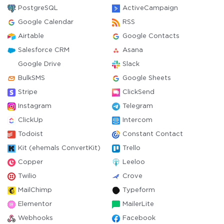
PostgreSQL
ActiveCampaign
Google Calendar
RSS
Airtable
Google Contacts
Salesforce CRM
Asana
Google Drive
Slack
BulkSMS
Google Sheets
Stripe
ClickSend
Instagram
Telegram
ClickUp
Intercom
Todoist
Constant Contact
Kit (ehemals ConvertKit)
Trello
Copper
Leeloo
Twilio
Crove
MailChimp
Typeform
Elementor
MailerLite
Webhooks
Facebook