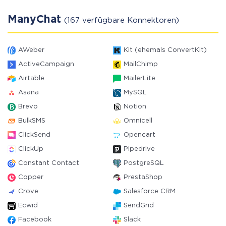
ManyChat
(167 verfügbare Konnektoren)
AWeber
Kit (ehemals ConvertKit)
ActiveCampaign
MailChimp
Airtable
MailerLite
Asana
MySQL
Brevo
Notion
BulkSMS
Omnicell
ClickSend
Opencart
ClickUp
Pipedrive
Constant Contact
PostgreSQL
Copper
PrestaShop
Crove
Salesforce CRM
Ecwid
SendGrid
Facebook
Slack