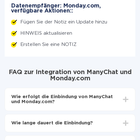
Datenempfänger: Monday.com,
verfügbare Aktionen::
Fügen Sie der Notiz ein Update hinzu
HINWEIS aktualisieren
Erstellen Sie eine NOTIZ
FAQ zur Integration von ManyChat und
Monday.com
Wie erfolgt die Einbindung von ManyChat
und Monday.com?
Zuerst muss man sich
bei ApiX-Drive registrieren
Wählen, welche Daten von ManyChat auf
Wie lange dauert die Einbindung?
Monday.com zu übertragen
Automatische Aktualisierung aktivieren
Je nach System, das Sie integrieren möchten, kann die
Jetzt werden die Daten automatisch von ManyChat