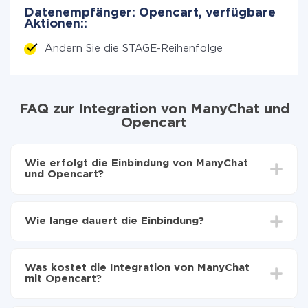
Datenempfänger: Opencart, verfügbare
Aktionen::
Ändern Sie die STAGE-Reihenfolge
FAQ zur Integration von ManyChat und
Opencart
Wie erfolgt die Einbindung von ManyChat
und Opencart?
Zuerst muss man sich
bei ApiX-Drive registrieren
Wählen, welche Daten von ManyChat auf Opencart
Wie lange dauert die Einbindung?
zu übertragen
Automatische Aktualisierung aktivieren
Je nach System, das Sie integrieren möchten, kann die
Jetzt werden die Daten automatisch von ManyChat
Einrichtungszeit zwischen 5 und 30 Minuten variieren.
auf Opencart übertragen
Was kostet die Integration von ManyChat
Im Durchschnitt dauert es 10-15 Minuten.
mit Opencart?
Sie müssen für die Integration nicht bezahlen, da alle