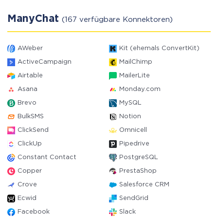
ManyChat
(167 verfügbare Konnektoren)
AWeber
Kit (ehemals ConvertKit)
ActiveCampaign
MailChimp
Airtable
MailerLite
Asana
Monday.com
Brevo
MySQL
BulkSMS
Notion
ClickSend
Omnicell
ClickUp
Pipedrive
Constant Contact
PostgreSQL
Copper
PrestaShop
Crove
Salesforce CRM
Ecwid
SendGrid
Facebook
Slack