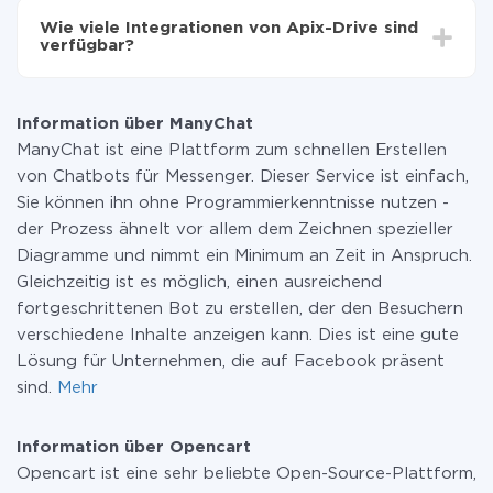
Funktionen in allen Tarifplänen verfügbar sind. Sie
Wie viele Integrationen von Apix-Drive sind
zahlen nur für die Datenmenge, die über unseren
verfügbar?
Service von einem System auf ein anderes übertragen
wird. Wenn Sie eine geringe Datenmenge pro Monat
Zurzeit haben wir 296+ Integrationen ausser ManyChat
haben, können Sie einen kostenlosen Plan nutzen und
und Opencart
bei Bedarf zu einem kostenpflichtigen wechseln.
Information über ManyChat
Weitere Informationen zu
Tarifen
.
ManyChat ist eine Plattform zum schnellen Erstellen
von Chatbots für Messenger. Dieser Service ist einfach,
Sie können ihn ohne Programmierkenntnisse nutzen -
der Prozess ähnelt vor allem dem Zeichnen spezieller
Diagramme und nimmt ein Minimum an Zeit in Anspruch.
Gleichzeitig ist es möglich, einen ausreichend
fortgeschrittenen Bot zu erstellen, der den Besuchern
verschiedene Inhalte anzeigen kann. Dies ist eine gute
Lösung für Unternehmen, die auf Facebook präsent
sind.
Mehr
Information über Opencart
Opencart ist eine sehr beliebte Open-Source-Plattform,