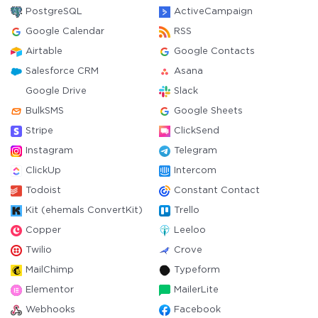
PostgreSQL
ActiveCampaign
Google Calendar
RSS
Airtable
Google Contacts
Salesforce CRM
Asana
Google Drive
Slack
BulkSMS
Google Sheets
Stripe
ClickSend
Instagram
Telegram
ClickUp
Intercom
Todoist
Constant Contact
Kit (ehemals ConvertKit)
Trello
Copper
Leeloo
Twilio
Crove
MailChimp
Typeform
Elementor
MailerLite
Webhooks
Facebook