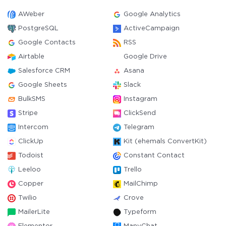
AWeber
Google Analytics
PostgreSQL
ActiveCampaign
Google Contacts
RSS
Airtable
Google Drive
Salesforce CRM
Asana
Google Sheets
Slack
BulkSMS
Instagram
Stripe
ClickSend
Intercom
Telegram
ClickUp
Kit (ehemals ConvertKit)
Todoist
Constant Contact
Leeloo
Trello
Copper
MailChimp
Twilio
Crove
MailerLite
Typeform