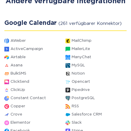
Andere verfügbare Integrationen
Google Calendar
(261 verfügbarer Konnektor)
AWeber
MailChimp
ActiveCampaign
MailerLite
Airtable
ManyChat
Asana
MySQL
BulkSMS
Notion
ClickSend
Opencart
ClickUp
Pipedrive
Constant Contact
PostgreSQL
Copper
RSS
Crove
Salesforce CRM
Elementor
Slack
Facebook
Stripe