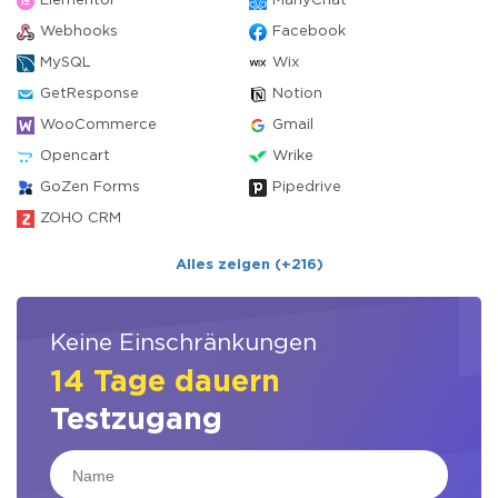
Elementor
ManyChat
Webhooks
Facebook
MySQL
Wix
GetResponse
Notion
WooCommerce
Gmail
Opencart
Wrike
GoZen Forms
Pipedrive
ZOHO CRM
Alles zeigen (+216)
Keine Einschränkungen
14 Tage dauern
Testzugang