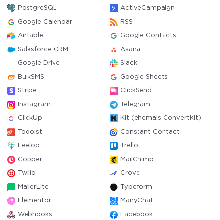
PostgreSQL
ActiveCampaign
Google Calendar
RSS
Airtable
Google Contacts
Salesforce CRM
Asana
Google Drive
Slack
BulkSMS
Google Sheets
Stripe
ClickSend
Instagram
Telegram
ClickUp
Kit (ehemals ConvertKit)
Todoist
Constant Contact
Leeloo
Trello
Copper
MailChimp
Twilio
Crove
MailerLite
Typeform
Elementor
ManyChat
Webhooks
Facebook