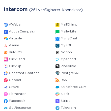
Intercom
(261 verfügbarer Konnektor)
AWeber
MailChimp
ActiveCampaign
MailerLite
Airtable
ManyChat
Asana
MySQL
BulkSMS
Notion
ClickSend
Opencart
ClickUp
Pipedrive
Constant Contact
PostgreSQL
Copper
RSS
Crove
Salesforce CRM
Elementor
Slack
Facebook
Stripe
GetResponse
Telegram