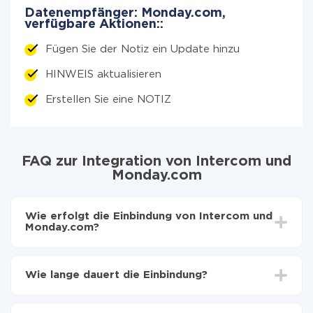
Datenempfänger: Monday.com,
verfügbare Aktionen::
Fügen Sie der Notiz ein Update hinzu
HINWEIS aktualisieren
Erstellen Sie eine NOTIZ
FAQ zur Integration von Intercom und
Monday.com
Wie erfolgt die Einbindung von Intercom und
Monday.com?
Zuerst muss man sich
bei ApiX-Drive registrieren
Wählen, welche Daten von Intercom auf
Wie lange dauert die Einbindung?
Monday.com zu übertragen
Automatische Aktualisierung aktivieren
Je nach System, das Sie integrieren möchten, kann die
Jetzt werden die Daten automatisch von Intercom