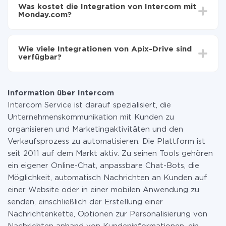
Einrichtungszeit zwischen 5 und 30 Minuten variieren.
auf Monday.com übertragen
Was kostet die Integration von Intercom mit
Im Durchschnitt dauert es 10-15 Minuten.
Monday.com?
Sie müssen für die Integration nicht bezahlen, da alle
Funktionen in allen Tarifplänen verfügbar sind. Sie
Wie viele Integrationen von Apix-Drive sind
zahlen nur für die Datenmenge, die über unseren
verfügbar?
Service von einem System auf ein anderes übertragen
wird. Wenn Sie eine geringe Datenmenge pro Monat
Zurzeit haben wir 296+ Integrationen ausser Intercom
haben, können Sie einen kostenlosen Plan nutzen und
und Monday.com
bei Bedarf zu einem kostenpflichtigen wechseln.
Information über Intercom
Weitere Informationen zu
Tarifen
.
Intercom Service ist darauf spezialisiert, die
Unternehmenskommunikation mit Kunden zu
organisieren und Marketingaktivitäten und den
Verkaufsprozess zu automatisieren. Die Plattform ist
seit 2011 auf dem Markt aktiv. Zu seinen Tools gehören
ein eigener Online-Chat, anpassbare Chat-Bots, die
Möglichkeit, automatisch Nachrichten an Kunden auf
einer Website oder in einer mobilen Anwendung zu
senden, einschließlich der Erstellung einer
Nachrichtenkette, Optionen zur Personalisierung von