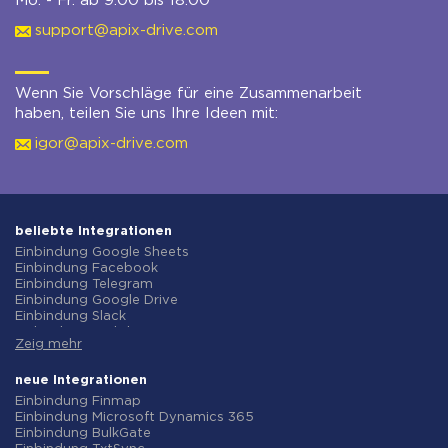
Mo. - Fr. ab 9:00 bis 18:00
support@apix-drive.com
Wenn Sie Vorschläge für eine Zusammenarbeit
haben, teilen Sie uns Ihre Ideen mit:
igor@apix-drive.com
beliebte Integrationen
Einbindung Google Sheets
Einbindung Facebook
Einbindung Telegram
Einbindung Google Drive
Einbindung Slack
Einbindung MailChimp
Zeig mehr
Einbindung Gmail
Einbindung Trello
Einbindung ClickUp
neue Integrationen
Einbindung Airtable
Einbindung Finmap
Einbindung Google Contacts
Einbindung Microsoft Dynamics 365
Einbindung OpenAI (ChatGPT)
Einbindung BulkGate
Einbindung Instagram