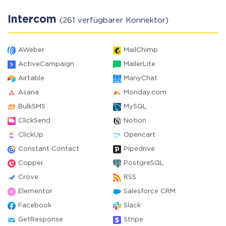
Intercom
(261 verfügbarer Konnektor)
AWeber
MailChimp
ActiveCampaign
MailerLite
Airtable
ManyChat
Asana
Monday.com
BulkSMS
MySQL
ClickSend
Notion
ClickUp
Opencart
Constant Contact
Pipedrive
Copper
PostgreSQL
Crove
RSS
Elementor
Salesforce CRM
Facebook
Slack
GetResponse
Stripe