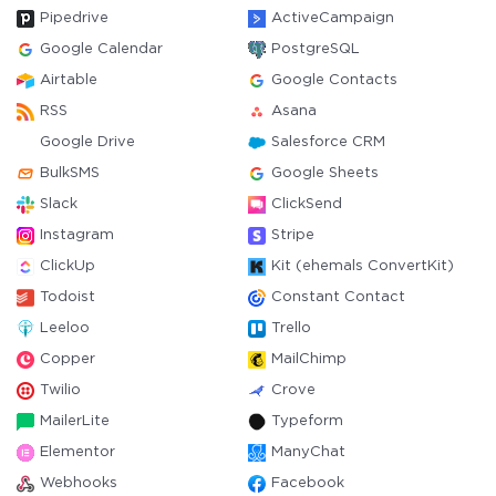
Pipedrive
ActiveCampaign
Google Calendar
PostgreSQL
Airtable
Google Contacts
RSS
Asana
Google Drive
Salesforce CRM
BulkSMS
Google Sheets
Slack
ClickSend
Instagram
Stripe
ClickUp
Kit (ehemals ConvertKit)
Todoist
Constant Contact
Leeloo
Trello
Copper
MailChimp
Twilio
Crove
MailerLite
Typeform
Elementor
ManyChat
Webhooks
Facebook