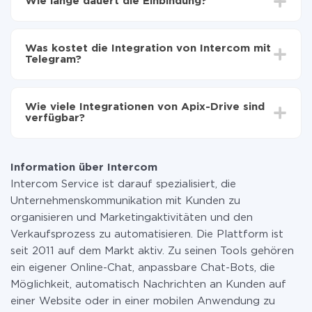
Wie lange dauert die Einbindung?
zu übertragen
Automatische Aktualisierung aktivieren
Je nach System, das Sie integrieren möchten, kann die
Jetzt werden die Daten automatisch von Intercom
Einrichtungszeit zwischen 5 und 30 Minuten variieren.
auf Telegram übertragen
Was kostet die Integration von Intercom mit
Im Durchschnitt dauert es 10-15 Minuten.
Telegram?
Sie müssen für die Integration nicht bezahlen, da alle
Funktionen in allen Tarifplänen verfügbar sind. Sie
Wie viele Integrationen von Apix-Drive sind
zahlen nur für die Datenmenge, die über unseren
verfügbar?
Service von einem System auf ein anderes übertragen
wird. Wenn Sie eine geringe Datenmenge pro Monat
Zurzeit haben wir 296+ Integrationen ausser Intercom
haben, können Sie einen kostenlosen Plan nutzen und
und Telegram
bei Bedarf zu einem kostenpflichtigen wechseln.
Information über Intercom
Weitere Informationen zu
Tarifen
.
Intercom Service ist darauf spezialisiert, die
Unternehmenskommunikation mit Kunden zu
organisieren und Marketingaktivitäten und den
Verkaufsprozess zu automatisieren. Die Plattform ist
seit 2011 auf dem Markt aktiv. Zu seinen Tools gehören
ein eigener Online-Chat, anpassbare Chat-Bots, die
Möglichkeit, automatisch Nachrichten an Kunden auf
einer Website oder in einer mobilen Anwendung zu