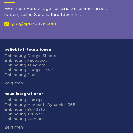
Wenn Sie Vorschläge für eine Zusammenarbeit
haben, teilen Sie uns Ihre Ideen mit:
igor@apix-drive.com
beliebte Integrationen
Einbindung Google Sheets
Einbindung Facebook
Einbindung Telegram
Einbindung Google Drive
Einbindung Slack
Einbindung MailChimp
Zeig mehr
Einbindung Gmail
Einbindung Trello
Einbindung ClickUp
neue Integrationen
Einbindung Airtable
Einbindung Finmap
Einbindung Google Contacts
Einbindung Microsoft Dynamics 365
Einbindung OpenAI (ChatGPT)
Einbindung BulkGate
Einbindung Instagram
Einbindung TxtSync
Einbindung ActiveCampaign
Einbindung Wire2Air
Einbindung Typeform
Einbindung Corezoid
Einbindung Salesforce CRM
Zeig mehr
Einbindung Infobip
Einbindung Monday.com