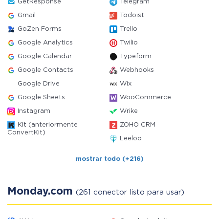
GetResponse
Telegram
Gmail
Todoist
GoZen Forms
Trello
Google Analytics
Twilio
Google Calendar
Typeform
Google Contacts
Webhooks
Google Drive
Wix
Google Sheets
WooCommerce
Instagram
Wrike
Kit (anteriormente
ZOHO CRM
ConvertKit)
Leeloo
mostrar todo (+216)
Monday.com
(261 conector listo para usar)