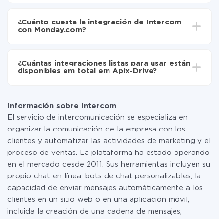
Active la actualización automática
Dependiendo del sistema con el que usted hará la
Ahora los datos se transferirán automáticamente
integración, el tiempo de configuración puede variar y
de Intercom a Monday.com
¿Cuánto cuesta la integración de Intercom
oscilar entre 5 y 30 minutos. En promedio, la
con Monday.com?
configuración tarda entre 10 y 15 minutos.
No es necesario pagar nada por la integración en sí, y
toda las funcionalidades están disponibles en todas las
¿Cuántas integraciones listas para usar están
tarifas. Usted solo paga por la cantidad de datos que
disponibles em total em Apix-Drive?
realmente se transfieren de uno de sus sistemas a otro
a través de nuestro servicio. Si usted tiene una
Por el momento, tenemos listas para usar296 +
pequeña cantidad de datos por mes, puede usar de
integraciones además de Intercom y Monday.com
manera segura un plan de tarifa gratuita o cambiar a
Información sobre Intercom
uno de pago, si es necesario. Más detalles sobre
El servicio de intercomunicación se especializa en
tarifas
.
organizar la comunicación de la empresa con los
clientes y automatizar las actividades de marketing y el
proceso de ventas. La plataforma ha estado operando
en el mercado desde 2011. Sus herramientas incluyen su
propio chat en línea, bots de chat personalizables, la
capacidad de enviar mensajes automáticamente a los
clientes en un sitio web o en una aplicación móvil,
incluida la creación de una cadena de mensajes,