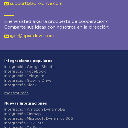
support@apix-drive.com
¿Tiene usted alguna propuesta de cooperación?
Comparta sus ideas con nosotros en la dirección:
igor@apix-drive.com
Integraciones populares
Integración Google Sheets
Integración Facebook
Integración Telegram
Integración Google Drive
Integración Slack
Integración MailChimp
mostrar más
Integración Gmail
Integración Trello
Integración ClickUp
Nuevas integraciones
Integración Airtable
Integración Amazon DynamoDB
Integración Google Contacts
Integración Finmap
Integración OpenAI (ChatGPT)
Integración Microsoft Dynamics 365
Integración Instagram
Integración BulkGate
Integración ActiveCampaign
Integración TxtSync