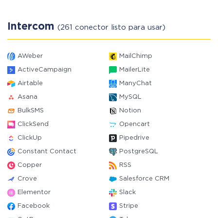
Intercom
(261 conector listo para usar)
AWeber
MailChimp
ActiveCampaign
MailerLite
Airtable
ManyChat
Asana
MySQL
BulkSMS
Notion
ClickSend
Opencart
ClickUp
Pipedrive
Constant Contact
PostgreSQL
Copper
RSS
Crove
Salesforce CRM
Elementor
Slack
Facebook
Stripe