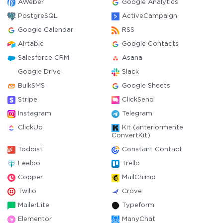
AWeber
Google Analytics
PostgreSQL
ActiveCampaign
Google Calendar
RSS
Airtable
Google Contacts
Salesforce CRM
Asana
Google Drive
Slack
BulkSMS
Google Sheets
Stripe
ClickSend
Instagram
Telegram
ClickUp
Kit (anteriormente
ConvertKit)
Todoist
Constant Contact
Leeloo
Trello
Copper
MailChimp
Twilio
Crove
MailerLite
Typeform
Elementor
ManyChat