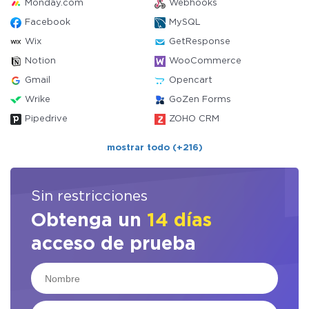
Monday.com
Webhooks
Facebook
MySQL
Wix
GetResponse
Notion
WooCommerce
Gmail
Opencart
Wrike
GoZen Forms
Pipedrive
ZOHO CRM
mostrar todo (+216)
Sin restricciones
Obtenga un
14 días
acceso de prueba