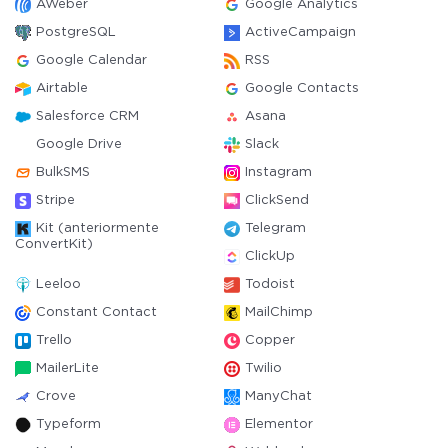
AWeber
Google Analytics
PostgreSQL
ActiveCampaign
Google Calendar
RSS
Airtable
Google Contacts
Salesforce CRM
Asana
Google Drive
Slack
BulkSMS
Instagram
Stripe
ClickSend
Kit (anteriormente
Telegram
ConvertKit)
ClickUp
Leeloo
Todoist
Constant Contact
MailChimp
Trello
Copper
MailerLite
Twilio
Crove
ManyChat
Typeform
Elementor