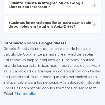
integración, el tiempo de configuración puede variar y
Ahora los datos se transferirán automáticamente
¿Cuánto cuesta la integración de Google
oscilar entre 5 y 30 minutos. En promedio, la
de Google Sheets a Intercom
Sheets con Intercom ?
configuración tarda entre 10 y 15 minutos.
No es necesario pagar nada por la integración en sí, y
toda las funcionalidades están disponibles en todas las
¿Cuántas integraciones listas para usar están
tarifas. Usted solo paga por la cantidad de datos que
disponibles em total em Apix-Drive?
realmente se transfieren de uno de sus sistemas a otro
a través de nuestro servicio. Si usted tiene una
Por el momento, tenemos listas para usar296 +
pequeña cantidad de datos por mes, puede usar de
integraciones además de Google Sheets y Intercom
manera segura un plan de tarifa gratuita o cambiar a
Información sobre Google Sheets
uno de pago, si es necesario. Más detalles sobre
Google Sheets es uno de los servicios de hojas de
tarifas
.
cálculo de Google. Le permite crear y editar tablas,
utilizando un amplio conjunto de funciones, en línea.
Una de las características más importantes del servicio
es la capacidad de trabajar en colaboración con tablas
en tiempo real, lo que hace que esta herramienta sea
indispensable para los negocios y la educación. Google
Sheets es compatible con los formatos de Microsoft
Excel.
Más detalles