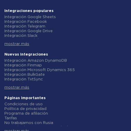
Integraciones populares
Integración Google Sheets
Integración Facebook
Integración Telegram
Integración Google Drive
Integración Slack
Integración MailChimp
mostrar más
Integración Gmail
Integración Trello
Integración ClickUp
Nuevas integraciones
Integración Airtable
Integración Amazon DynamoDB
Integración Google Contacts
Integración Finmap
Integración OpenAI (ChatGPT)
Integración Microsoft Dynamics 365
Integración Instagram
Integración BulkGate
Integración ActiveCampaign
Integración TxtSync
Integración Typeform
Integración Wire2Air
Integración Salesforce CRM
mostrar más
Integración Corezoid
Integración Monday.com
Integración Infobip
Integración Notion
Integración Instasent
Páginas importantes
Integración Stripe
Integración AtomPark
Condiciones de uso
Integración AWeber
Integración TXTImpact
Política de privacidad
Integración Asana
Integración Campaign Monitor
Programa de afiliación
Integración ZOHO CRM
Integración CM.com
Tarifas
Integración Webhooks
Integración D7 Networks
No trabajamos con Rusia
Integración GetResponse
Integración SMS.to
Acuerdo de procesamiento de datos
Integración WooCommerce
Integración SMSGlobal