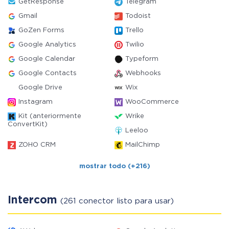
GetResponse
Telegram
Gmail
Todoist
GoZen Forms
Trello
Google Analytics
Twilio
Google Calendar
Typeform
Google Contacts
Webhooks
Google Drive
Wix
Instagram
WooCommerce
Kit (anteriormente
Wrike
ConvertKit)
Leeloo
ZOHO CRM
MailChimp
mostrar todo (+216)
Intercom
(261 conector listo para usar)