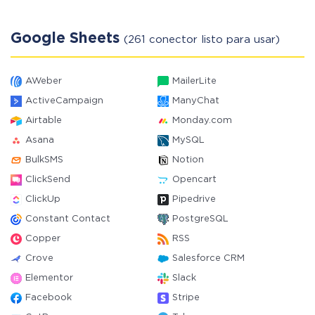
Google Sheets
(261 conector listo para usar)
AWeber
MailerLite
ActiveCampaign
ManyChat
Airtable
Monday.com
Asana
MySQL
BulkSMS
Notion
ClickSend
Opencart
ClickUp
Pipedrive
Constant Contact
PostgreSQL
Copper
RSS
Crove
Salesforce CRM
Elementor
Slack
Facebook
Stripe