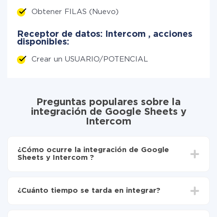
Obtener FILAS (Nuevo)
Receptor de datos: Intercom , acciones
disponibles:
Crear un USUARIO/POTENCIAL
Preguntas populares sobre la
integración de Google Sheets y
Intercom
¿Cómo ocurre la integración de Google
Sheets y Intercom ?
Para empezar es necesario
registrarse en ApiX-
Drive
¿Cuánto tiempo se tarda en integrar?
Elija qué datos transferir de Google Sheets a
Intercom
Dependiendo del sistema con el que usted hará la
Active la actualización automática