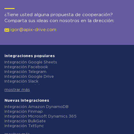
¿Tiene usted alguna propuesta de cooperación?
Comparta sus ideas con nosotros en la dirección:
igor@apix-drive.com
Integraciones populares
Integración Google Sheets
Integración Facebook
Integración Telegram
Integración Google Drive
Integración Slack
Integración MailChimp
mostrar más
Integración Gmail
Integración Trello
Integración ClickUp
Nuevas integraciones
Integración Airtable
Integración Amazon DynamoDB
Integración Google Contacts
Integración Finmap
Integración OpenAI (ChatGPT)
Integración Microsoft Dynamics 365
Integración Instagram
Integración BulkGate
Integración ActiveCampaign
Integración TxtSync
Integración Typeform
Integración Wire2Air