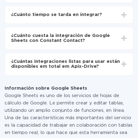
Para empezar es necesario
registrarse en ApiX-
Drive
¿Cuánto tiempo se tarda en integrar?
Elija qué datos transferir de Google Sheets a
Constant Contact
Dependiendo del sistema con el que usted hará la
Active la actualización automática
integración, el tiempo de configuración puede variar y
Ahora los datos se transferirán automáticamente
¿Cuánto cuesta la integración de Google
oscilar entre 5 y 30 minutos. En promedio, la
de Google Sheets a Constant Contact
Sheets con Constant Contact?
configuración tarda entre 10 y 15 minutos.
No es necesario pagar nada por la integración en sí, y
toda las funcionalidades están disponibles en todas las
¿Cuántas integraciones listas para usar están
tarifas. Usted solo paga por la cantidad de datos que
disponibles em total em Apix-Drive?
realmente se transfieren de uno de sus sistemas a otro
a través de nuestro servicio. Si usted tiene una
Por el momento, tenemos listas para usar296 +
pequeña cantidad de datos por mes, puede usar de
integraciones además de Google Sheets y Constant
manera segura un plan de tarifa gratuita o cambiar a
Información sobre Google Sheets
Contact
uno de pago, si es necesario. Más detalles sobre
Google Sheets es uno de los servicios de hojas de
tarifas
.
cálculo de Google. Le permite crear y editar tablas,
utilizando un amplio conjunto de funciones, en línea.
Una de las características más importantes del servicio
es la capacidad de trabajar en colaboración con tablas
en tiempo real, lo que hace que esta herramienta sea