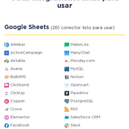
usar
Google Sheets
(261 conector listo para usar)
AWeber
MailerLite
ActiveCampaign
ManyChat
Airtable
Monday.com
Asana
MySQL
BulkSMS
Notion
ClickSend
Opencart
ClickUp
Pipedrive
Copper
PostgreSQL
Crove
RSS
Elementor
Salesforce CRM
Facebook
Slack