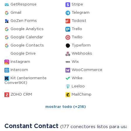
GetResponse
Stripe
Gmail
Telegram
GoZen Forms
Todoist
Google Analytics
Trello
Google Calendar
Twilio
Google Contacts
Typeform
Google Drive
Webhooks
Instagram
Wix
Intercom
WooCommerce
Kit (anteriormente
Wrike
ConvertKit)
Leeloo
ZOHO CRM
MailChimp
mostrar todo (+216)
Constant Contact
(177 conectores listos para usar