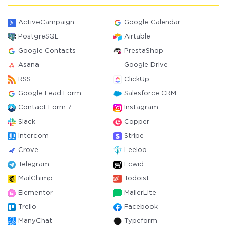
ActiveCampaign
Google Calendar
PostgreSQL
Airtable
Google Contacts
PrestaShop
Asana
Google Drive
RSS
ClickUp
Google Lead Form
Salesforce CRM
Contact Form 7
Instagram
Slack
Copper
Intercom
Stripe
Crove
Leeloo
Telegram
Ecwid
MailChimp
Todoist
Elementor
MailerLite
Trello
Facebook
ManyChat
Typeform