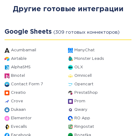
Другие готовые интеграции
Google Sheets
(309 готовых коннекторов)
Acumbamail
ManyChat
Airtable
Monster Leads
AlphaSMS
OLX
Binotel
Omnicell
Contact Form 7
Opencart
Creatio
PrestaShop
Crove
Prom
Dukaan
Qwary
Elementor
RO App
Evecalls
Ringostat
Facebook
Rozetka