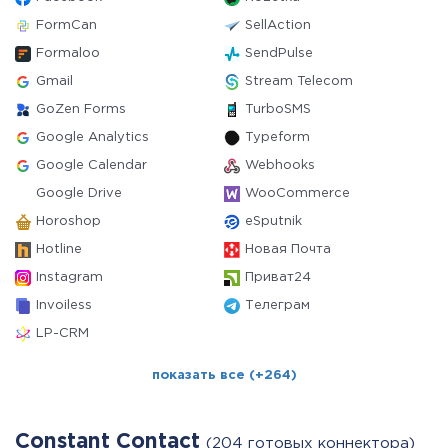
FormCan
SellAction
Formaloo
SendPulse
Gmail
Stream Telecom
GoZen Forms
TurboSMS
Google Analytics
Typeform
Google Calendar
Webhooks
Google Drive
WooCommerce
Horoshop
eSputnik
Hotline
Новая Почта
Instagram
Приват24
Invoiless
Телеграм
LP-CRM
показать все (+264)
Constant Contact
(204 готовых коннектора)