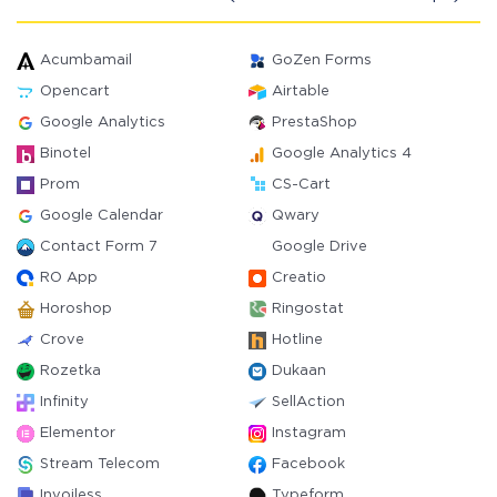
Acumbamail
GoZen Forms
Opencart
Airtable
Google Analytics
PrestaShop
Binotel
Google Analytics 4
Prom
CS-Cart
Google Calendar
Qwary
Contact Form 7
Google Drive
RO App
Creatio
Horoshop
Ringostat
Crove
Hotline
Rozetka
Dukaan
Infinity
SellAction
Elementor
Instagram
Stream Telecom
Facebook
Invoiless
Typeform