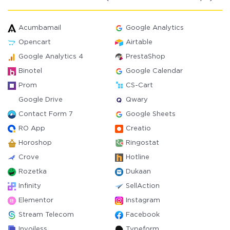
Acumbamail
Google Analytics
Opencart
Airtable
Google Analytics 4
PrestaShop
Binotel
Google Calendar
Prom
CS-Cart
Google Drive
Qwary
Contact Form 7
Google Sheets
RO App
Creatio
Horoshop
Ringostat
Crove
Hotline
Rozetka
Dukaan
Infinity
SellAction
Elementor
Instagram
Stream Telecom
Facebook
Invoiless
Typeform