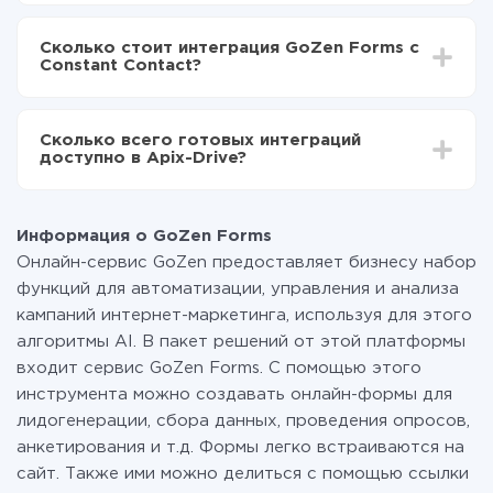
В зависимости от системы, с которой вы будете
Включаете автообновление
делать интеграцию, время настройки может
Теперь данные будут автоматически
Сколько стоит интеграция GoZen Forms с
отличаться и составлять от 5-ти до 30-минут. В
передаваться из GoZen Forms в Constant Contact
Constant Contact?
среднем настройка занимает 10-15 минут.
За саму интеграцию ничего платить не нужно и на
всех тарифах доступен полностью весь
Сколько всего готовых интеграций
функционал. Вы оплачиваете только количество
доступно в Apix-Drive?
данных, которые по факту передаются из одной
вашей системы в другую через наш сервис. Если у
На данный момент у нас готово 400+ интеграций
вас количество данных в месяц небольшое, можете
помимо GoZen Forms и Constant Contact
смело пользоваться бесплатным тарифом или
Информация о GoZen Forms
перейти на платный, при необходимости. Подробнее
Онлайн-сервис GoZen предоставляет бизнесу набор
о
тарифах
.
функций для автоматизации, управления и анализа
кампаний интернет-маркетинга, используя для этого
алгоритмы AI. В пакет решений от этой платформы
входит сервис GoZen Forms. С помощью этого
инструмента можно создавать онлайн-формы для
лидогенерации, сбора данных, проведения опросов,
анкетирования и т.д. Формы легко встраиваются на
сайт. Также ими можно делиться с помощью ссылки