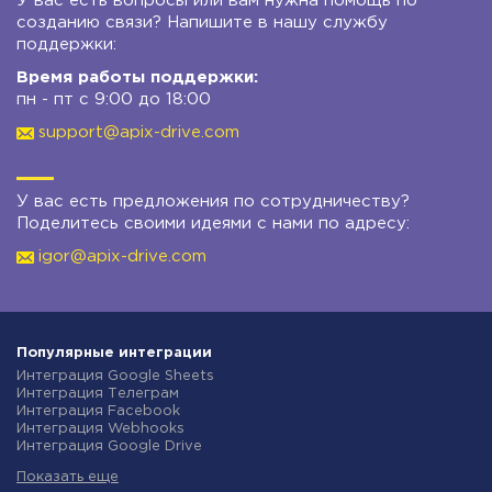
У вас есть вопросы или вам нужна помощь по
созданию связи? Напишите в нашу службу
поддержки:
Время работы поддержки:
пн - пт с 9:00 до 18:00
support@apix-drive.com
У вас есть предложения по сотрудничеству?
Поделитесь своими идеями с нами по адресу:
igor@apix-drive.com
Популярные интеграции
Интеграция Google Sheets
Интеграция Телеграм
Интеграция Facebook
Интеграция Webhooks
Интеграция Google Drive
Интеграция Opencart
Показать еще
Интеграция Gmail