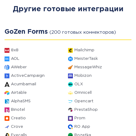
Другие готовые интеграции
GoZen Forms
(200 готовых коннекторов)
8x8
Mailchimp
AOL
MeisterTask
AWeber
MessageWhiz
ActiveCampaign
Mobizon
Acumbamail
OLX
Airtable
Omnicell
AlphaSMS
Opencart
Binotel
PrestaShop
Creatio
Prom
Crove
RO App
Evecalls
Rozetka