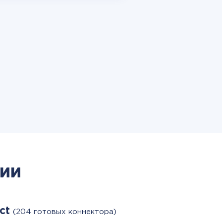
ии
act
(204 готовых коннектора)