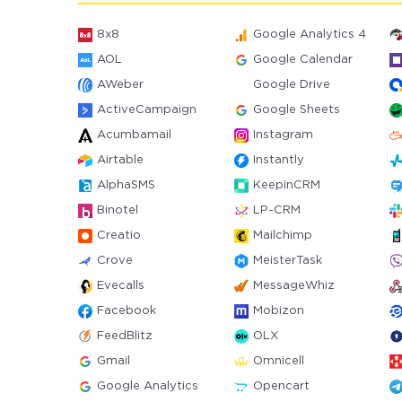
8x8
Google Analytics 4
AOL
Google Calendar
AWeber
Google Drive
ActiveCampaign
Google Sheets
Acumbamail
Instagram
Airtable
Instantly
AlphaSMS
KeepinCRM
Binotel
LP-CRM
Creatio
Mailchimp
Crove
MeisterTask
Evecalls
MessageWhiz
Facebook
Mobizon
FeedBlitz
OLX
Gmail
Omnicell
Google Analytics
Opencart