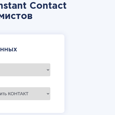
stant Contact
мистов
АННЫХ