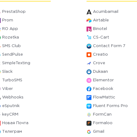
PrestaShop
Acumbamail
Prom
Airtable
RO App
Binotel
Rozetka
CS-Cart
SMS Club
Contact Form 7
SendPulse
Creatio
SimpleTexting
Crove
Slack
Dukaan
TurboSMS
Elementor
Viber
Facebook
Webhooks
FlowMattic
eSputnik
Fluent Forms Pro
keyCRM
FormCan
Новая Почта
Formaloo
Телеграм
Gmail