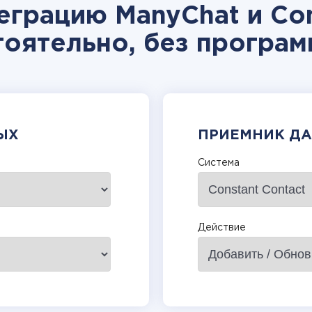
еграцию ManyChat и Con
тоятельно, без програм
ЫХ
ПРИЕМНИК Д
Система
Действие