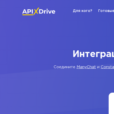
Для кого?
Готовые
Интеграц
Соедините
ManyChat
и
Consta