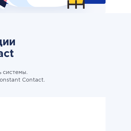
ции
act
ь системы.
nstant Contact.