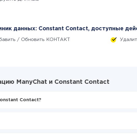
ник данных: Constant Contact, доступные дей
бавить / Обновить КОНТАКТ
Удали
цию ManyChat и Constant Contact
onstant Contact?
X-Drive
Chat в Constant Contact
аться из ManyChat в Constant Contact
е делать интеграцию, время настройки может отличаться и сос