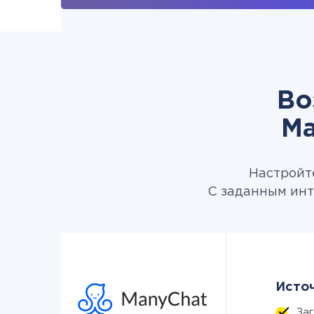
Во
Ma
Настройте
С заданным инт
Источ
За