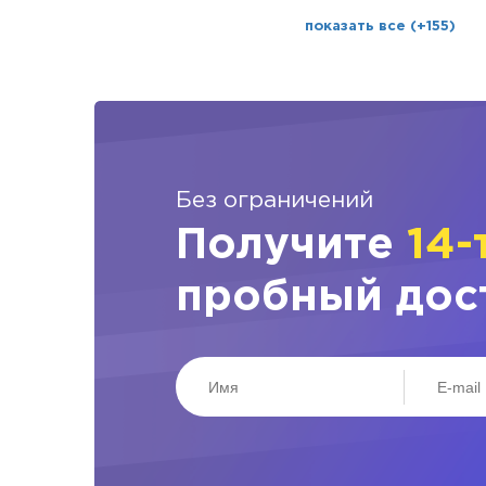
показать все (+155)
Без ограничений
Получите
14-
пробный дос