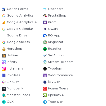
GoZen Forms
Opencart
Google Analytics
PrestaShop
Google Analytics 4
Prom
Google Calendar
Qwary
Google Drive
RO App
Google Sheets
Ringostat
Horoshop
Rozetka
Hotline
SellAction
Infinity
Stream Telecom
Instagram
Typeform
Invoiless
WooCommerce
LP-CRM
keyCRM
Monobank
Новая Почта
Monster Leads
Приват24
OLX
Телеграм