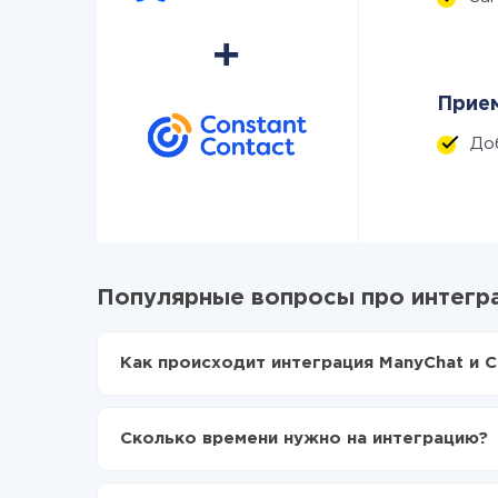
Прием
До
Популярные вопросы про интегра
Как происходит интеграция ManyChat и C
Для начала нужно
зарегистрироваться в Api
Выбираете какие данные передавать из Many
Сколько времени нужно на интеграцию?
Включаете автообновление
Теперь данные будут автоматически передав
В зависимости от системы, с которой вы будет