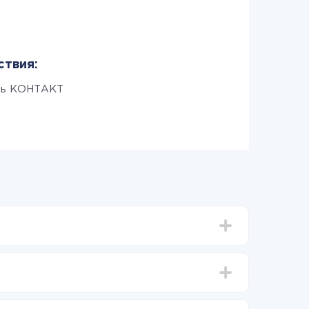
ствия:
ть КОНТАКТ
тавлять от 5-ти до 30-минут. В среднем