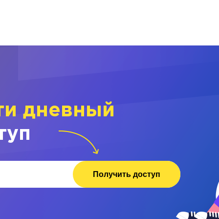
ти дневный
туп
Получить доступ