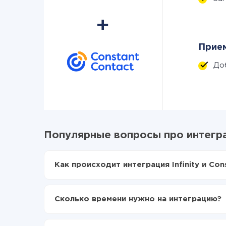
Прием
До
Популярные вопросы про интеграци
Как происходит интеграция Infinity и Con
Для начала нужно
зарегистрироваться в Api
Выбираете какие данные передавать из Infini
Сколько времени нужно на интеграцию?
Включаете автообновление
Теперь данные будут автоматически передават
В зависимости от системы, с которой вы будет