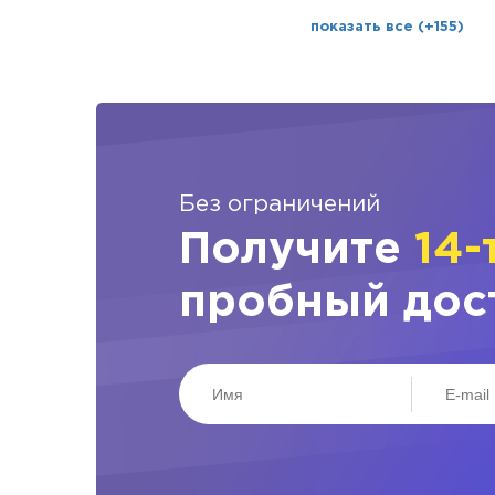
показать все (+155)
Без ограничений
Получите
14-
пробный дос