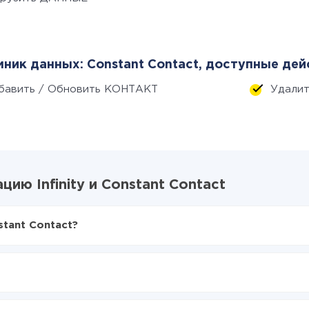
ник данных: Constant Contact, доступные дей
бавить / Обновить КОНТАКТ
Удали
ю Infinity и Constant Contact
stant Contact?
X-Drive
ty в Constant Contact
ься из Infinity в Constant Contact
е делать интеграцию, время настройки может отличаться и сос