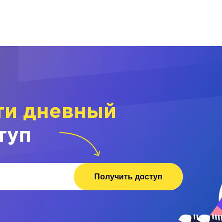
ти дневный
туп
Получить доступ