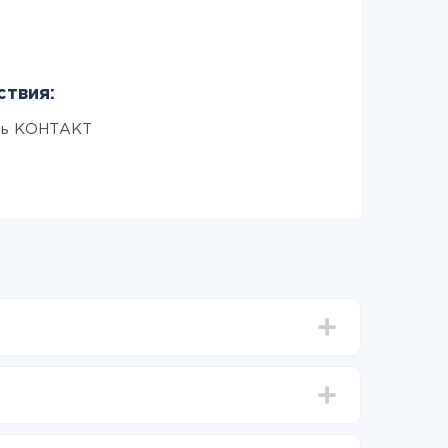
ствия:
ть КОНТАКТ
тавлять от 5-ти до 30-минут. В среднем