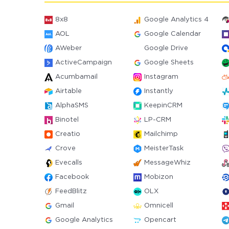
8x8
Google Analytics 4
AOL
Google Calendar
AWeber
Google Drive
ActiveCampaign
Google Sheets
Acumbamail
Instagram
Airtable
Instantly
AlphaSMS
KeepinCRM
Binotel
LP-CRM
Creatio
Mailchimp
Crove
MeisterTask
Evecalls
MessageWhiz
Facebook
Mobizon
FeedBlitz
OLX
Gmail
Omnicell
Google Analytics
Opencart