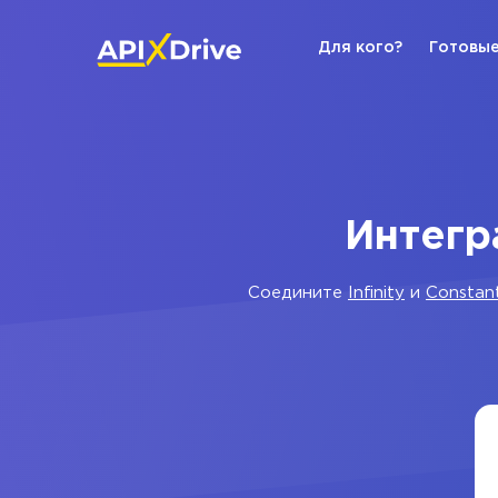
Для кого?
Готовые
Интегра
Соедините
Infinity
и
Constan