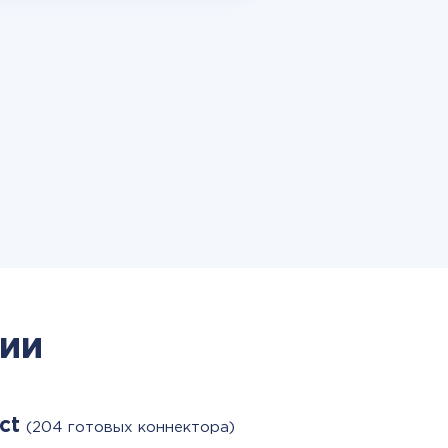
ии
act
(204 готовых коннектора)