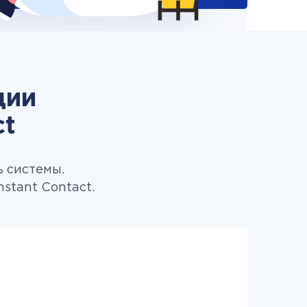
ции
ct
ь системы.
stant Contact.