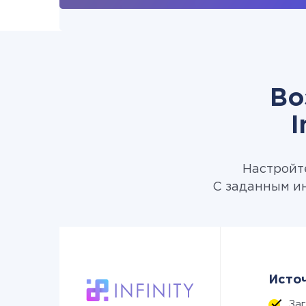
Во
I
Настройте
С заданным ин
Источ
За