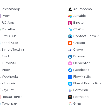
PrestaShop
Acumbamail
Prom
Airtable
RO App
Binotel
Rozetka
CS-Cart
SMS Club
Contact Form 7
SendPulse
Creatio
SimpleTexting
Crove
Slack
Dukaan
TurboSMS
Elementor
Viber
Facebook
Webhooks
FlowMattic
eSputnik
Fluent Forms Pro
keyCRM
FormCan
Новая Почта
Formaloo
Телеграм
Gmail