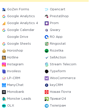
GoZen Forms
Opencart
Google Analytics
PrestaShop
Google Analytics 4
Prom
Google Calendar
Qwary
Google Drive
RO App
Google Sheets
Ringostat
Horoshop
Rozetka
Hotline
SellAction
Instagram
Stream Telecom
Invoiless
Typeform
LP-CRM
WooCommerce
ManyChat
keyCRM
Monobank
Новая Почта
Monster Leads
Приват24
OLX
Телеграм