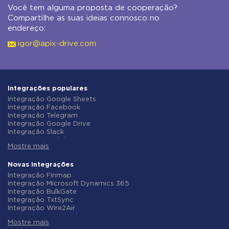
Você tem alguma proposta de cooperação?
Compartilhe as suas ideias connosco no
endereço:
igor@apix-drive.com
Integrações populares
Integração Google Sheets
Integração Facebook
Integração Telegram
Integração Google Drive
Integração Slack
Integração MailChimp
Mostre mais
Integração Gmail
Integração Trello
Integração ClickUp
Novas integrações
Integração Airtable
Integração Finmap
Integração Google Contacts
Integração Microsoft Dynamics 365
Integração OpenAI (ChatGPT)
Integração BulkGate
Integração Instagram
Integração TxtSync
Integração ActiveCampaign
Integração Wire2Air
Integração Typeform
Integração Corezoid
Integração Salesforce CRM
Mostre mais
Integração Infobip