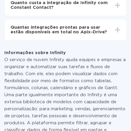
automaticamente de Infinity para Constant Contact
Quanto custa a integração de Infinity com
30 minutos. Em média, a configuração leva de 10 a 15
Constant Contact?
minutos.
Não é preciso pagar nada pela integração em si, e
todas as funcionalidades estão disponíveis em todas
Quantas integrações prontas para usar
as tarifas. Você paga apenas pela quantidade de
estão disponíveis em total no Apix-Drive?
dados que é realmente transferida de um de seus
sistemas para outro por meio do nosso serviço. Se
No momento, temos prontas para usar296 +
você tem uma pequena quantidade de dados por mês,
integrações, além de Infinity e Constant Contact
pode usar com segurança um plano de tarifa gratuita
Informações sobre Infinity
ou mudar para um de pago, se necessário. Mais
O serviço de nuvem Infinity ajuda equipes e empresas a
detalhes sobre
tarifas
.
organizar e automatizar suas tarefas e fluxos de
trabalho. Com ele, eles podem visualizar dados com
flexibilidade por meio de formatos como tabelas,
formulários, colunas, calendário e gráficos de Gantt.
Uma parte igualmente importante do Infinity é uma
extensa biblioteca de modelos com capacidade de
personalização: para marketing, vendas, gerenciamento
de projetos, tarefas pessoais e desenvolvimento de
produtos. A plataforma permite filtrar, agrupar e
classificar dados de forma flexível em pastas e