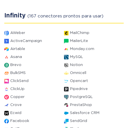
Infinity
(167 conectores prontos para usar)
AWeber
MailChimp
ActiveCampaign
MailerLite
Airtable
Monday.com
Asana
MySQL
Brevo
Notion
BulkSMS
Omnicell
ClickSend
Opencart
ClickUp
Pipedrive
Copper
PostgreSQL
Crove
PrestaShop
Ecwid
Salesforce CRM
Facebook
SendGrid