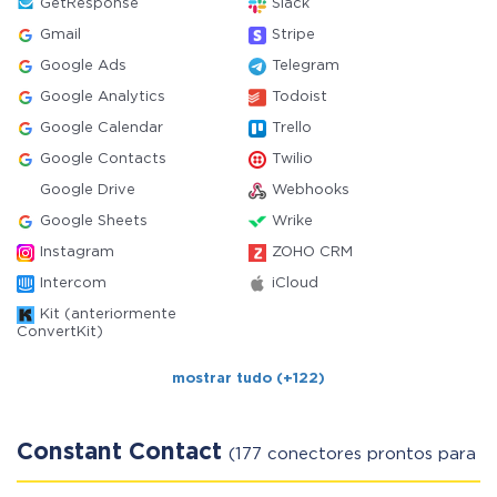
GetResponse
Slack
Gmail
Stripe
Google Ads
Telegram
Google Analytics
Todoist
Google Calendar
Trello
Google Contacts
Twilio
Google Drive
Webhooks
Google Sheets
Wrike
Instagram
ZOHO CRM
Intercom
iCloud
Kit (anteriormente
ConvertKit)
mostrar tudo (+122)
Constant Contact
(177 conectores prontos para us