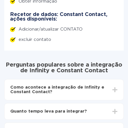
Obter informação
Recetor de dados: Constant Contact,
ações disponíveis:
Adicionar/atualizar CONTATO
excluir contato
Perguntas populares sobre a integração
de Infinity e Constant Contact
Como acontece a integração de Infinity e
Constant Contact?
Para começar é preciso
registar-se no ApiX-Drive
Escolha quais dados transferir de Infinity para
Quanto tempo leva para integrar?
Constant Contact
Ative a atualização automática
Dependendo do sistema com o qual você vai integrar,
Agora os dados serão transferidos
o tempo de configuração pode variar e estar entre 5 e