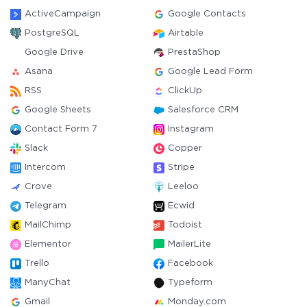
ActiveCampaign
Google Contacts
PostgreSQL
Airtable
Google Drive
PrestaShop
Asana
Google Lead Form
RSS
ClickUp
Google Sheets
Salesforce CRM
Contact Form 7
Instagram
Slack
Copper
Intercom
Stripe
Crove
Leeloo
Telegram
Ecwid
MailChimp
Todoist
Elementor
MailerLite
Trello
Facebook
ManyChat
Typeform
Gmail
Monday.com