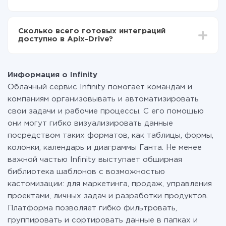
среднем настройка занимает 10-15 минут.
За саму интеграцию ничего платить не нужно и на
всех тарифах доступен полностью весь
Сколько всего готовых интеграций
функционал. Вы оплачиваете только количество
доступно в Apix-Drive?
данных, которые по факту передаются из одной
вашей системы в другую через наш сервис. Если у
На данный момент у нас готово 400+ интеграций
вас количество данных в месяц небольшое, можете
помимо Infinity и Google Sheets
смело пользоваться бесплатным тарифом или
Информация о Infinity
перейти на платный, при необходимости. Подробнее
Облачный сервис Infinity помогает командам и
о
тарифах
.
компаниям организовывать и автоматизировать
свои задачи и рабочие процессы. С его помощью
они могут гибко визуализировать данные
посредством таких форматов, как таблицы, формы,
колонки, календарь и диаграммы Ганта. Не менее
важной частью Infinity выступает обширная
библиотека шаблонов с возможностью
кастомизации: для маркетинга, продаж, управления
проектами, личных задач и разработки продуктов.
Платформа позволяет гибко фильтровать,
группировать и сортировать данные в папках и