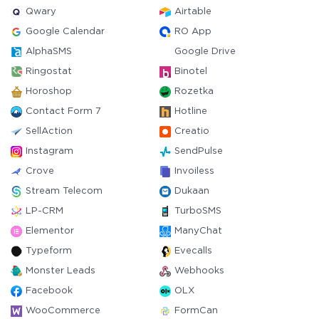
Qwary
Airtable
Google Calendar
RO App
AlphaSMS
Google Drive
Ringostat
Binotel
Horoshop
Rozetka
Contact Form 7
Hotline
SellAction
Creatio
Instagram
SendPulse
Crove
Invoiless
Stream Telecom
Dukaan
LP-CRM
TurboSMS
Elementor
ManyChat
Typeform
Evecalls
Monster Leads
Webhooks
Facebook
OLX
WooCommerce
FormCan