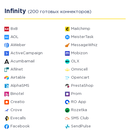
Infinity
(200 готовых коннекторов)
8x8
Mailchimp
AOL
MeisterTask
AWeber
MessageWhiz
ActiveCampaign
Mobizon
Acumbamail
OLX
Afilnet
Omnicell
Airtable
Opencart
AlphaSMS
PrestaShop
Binotel
Prom
Creatio
RO App
Crove
Rozetka
Evecalls
SMS Club
Facebook
SendPulse