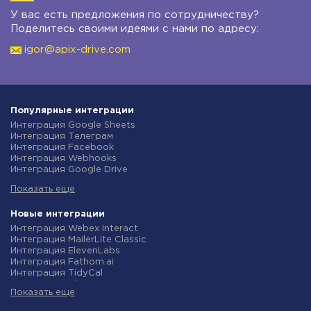
У вас есть предложения по сотрудничеству?
Поделитесь своими идеями с нами по адресу:
igor@apix-drive.com
Популярные интеграции
Интеграция Google Sheets
Интеграция Телеграм
Интеграция Facebook
Интеграция Webhooks
Интеграция Google Drive
Интеграция Opencart
Показать еще
Интеграция Gmail
Интеграция Rozetka
Интеграция Новая Почта
Новые интеграции
Интеграция Binotel
Интеграция Webex Interact
Интеграция OpenAI (ChatGPT)
Интеграция MailerLite Classic
Интеграция Prom
Интеграция ElevenLabs
Интеграция Приват24
Интеграция Fathom.ai
Интеграция OLX
Интеграция TidyCal
Интеграция TurboSMS
Интеграция Olostep
Интеграция SendPulse
Показать еще
Интеграция Gist
Интеграция Horoshop
Интеграция Gyazo