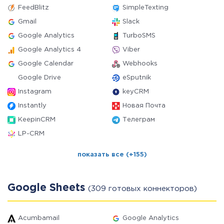
FeedBlitz
SimpleTexting
Gmail
Slack
Google Analytics
TurboSMS
Google Analytics 4
Viber
Google Calendar
Webhooks
Google Drive
eSputnik
Instagram
keyCRM
Instantly
Новая Почта
KeepinCRM
Телеграм
LP-CRM
показать все (+155)
Google Sheets
(309 готовых коннекторов)
Acumbamail
Google Analytics