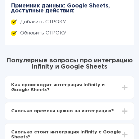
Приемник данных: Google Sheets,
доступные действия:
Добавить СТРОКУ
Обновить СТРОКУ
Популярные вопросы про интеграцию
Infinity и Google Sheets
Как происходит интеграция Infinity и
Google Sheets?
Для начала нужно
зарегистрироваться в ApiX-
Drive
Сколько времени нужно на интеграцию?
Выбираете какие данные передавать из Infinity в
Google Sheets
В зависимости от системы, с которой вы будете
Включаете автообновление
делать интеграцию, время настройки может
Теперь данные будут автоматически
Сколько стоит интеграция Infinity с Google
отличаться и составлять от 5-ти до 30-минут. В
передаваться из Infinity в Google Sheets
Sheets?