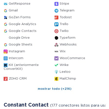
GetResponse
Stripe
Gmail
Telegram
GoZen Forms
Todoist
Google Analytics
Trello
Google Contacts
Twilio
Google Drive
Typeform
Google Sheets
Webhooks
Instagram
Wix
Intercom
WooCommerce
Kit (anteriormente
Wrike
ConvertKit)
Leeloo
ZOHO CRM
MailChimp
mostrar todo (+216)
Constant Contact
(177 conectores listos para usar