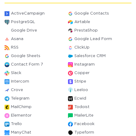
ActiveCampaign
Google Contacts
PostgreSQL
Airtable
Google Drive
PrestaShop
Asana
Google Lead Form
RSS
ClickUp
Google Sheets
Salesforce CRM
Contact Form 7
Instagram
Slack
Copper
Intercom
Stripe
Crove
Leeloo
Telegram
Ecwid
MailChimp
Todoist
Elementor
MailerLite
Trello
Facebook
ManyChat
Typeform