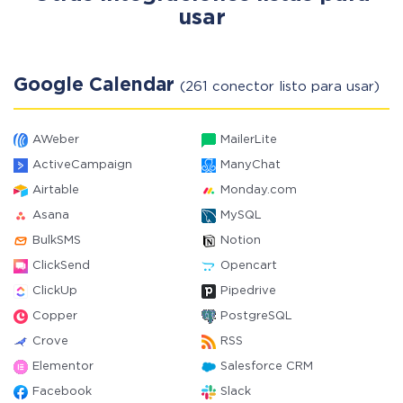
usar
Google Calendar
(261 conector listo para usar)
AWeber
MailerLite
ActiveCampaign
ManyChat
Airtable
Monday.com
Asana
MySQL
BulkSMS
Notion
ClickSend
Opencart
ClickUp
Pipedrive
Copper
PostgreSQL
Crove
RSS
Elementor
Salesforce CRM
Facebook
Slack