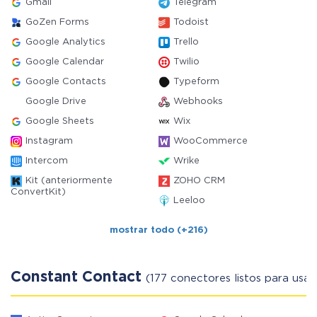
Gmail
Telegram
GoZen Forms
Todoist
Google Analytics
Trello
Google Calendar
Twilio
Google Contacts
Typeform
Google Drive
Webhooks
Google Sheets
Wix
Instagram
WooCommerce
Intercom
Wrike
Kit (anteriormente
ZOHO CRM
ConvertKit)
Leeloo
mostrar todo (+216)
Constant Contact
(177 conectores listos para usar