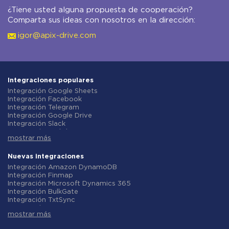
¿Tiene usted alguna propuesta de cooperación?
Comparta sus ideas con nosotros en la dirección:
igor@apix-drive.com
Integraciones populares
Integración Google Sheets
Integración Facebook
Integración Telegram
Integración Google Drive
Integración Slack
Integración MailChimp
mostrar más
Integración Gmail
Integración Trello
Integración ClickUp
Nuevas integraciones
Integración Airtable
Integración Amazon DynamoDB
Integración Google Contacts
Integración Finmap
Integración OpenAI (ChatGPT)
Integración Microsoft Dynamics 365
Integración Instagram
Integración BulkGate
Integración ActiveCampaign
Integración TxtSync
Integración Typeform
Integración Wire2Air
Integración Salesforce CRM
mostrar más
Integración Corezoid
Integración Monday.com
Integración Infobip