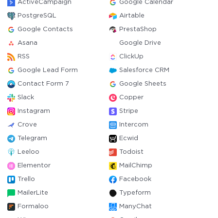
ActiveCampaign
Google Calendar
PostgreSQL
Airtable
Google Contacts
PrestaShop
Asana
Google Drive
RSS
ClickUp
Google Lead Form
Salesforce CRM
Contact Form 7
Google Sheets
Slack
Copper
Instagram
Stripe
Crove
Intercom
Telegram
Ecwid
Leeloo
Todoist
Elementor
MailChimp
Trello
Facebook
MailerLite
Typeform
Formaloo
ManyChat