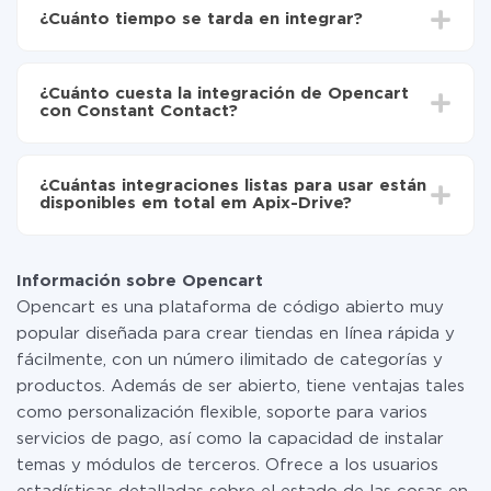
Drive
¿Cuánto tiempo se tarda en integrar?
Elija qué datos transferir de Opencart a Constant
Contact
Dependiendo del sistema con el que usted hará la
Active la actualización automática
integración, el tiempo de configuración puede variar y
Ahora los datos se transferirán automáticamente
¿Cuánto cuesta la integración de Opencart
oscilar entre 5 y 30 minutos. En promedio, la
de Opencart a Constant Contact
con Constant Contact?
configuración tarda entre 10 y 15 minutos.
No es necesario pagar nada por la integración en sí, y
toda las funcionalidades están disponibles en todas las
¿Cuántas integraciones listas para usar están
tarifas. Usted solo paga por la cantidad de datos que
disponibles em total em Apix-Drive?
realmente se transfieren de uno de sus sistemas a otro
a través de nuestro servicio. Si usted tiene una
Por el momento, tenemos listas para usar296 +
pequeña cantidad de datos por mes, puede usar de
integraciones además de Opencart y Constant
manera segura un plan de tarifa gratuita o cambiar a
Información sobre Opencart
Contact
uno de pago, si es necesario. Más detalles sobre
Opencart es una plataforma de código abierto muy
tarifas
.
popular diseñada para crear tiendas en línea rápida y
fácilmente, con un número ilimitado de categorías y
productos. Además de ser abierto, tiene ventajas tales
como personalización flexible, soporte para varios
servicios de pago, así como la capacidad de instalar
temas y módulos de terceros. Ofrece a los usuarios