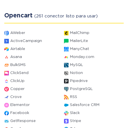
Opencart
(261 conector listo para usar)
AWeber
MailChimp
ActiveCampaign
MailerLite
Airtable
ManyChat
Asana
Monday.com
BulkSMS
MySQL
ClickSend
Notion
ClickUp
Pipedrive
Copper
PostgreSQL
Crove
RSS
Elementor
Salesforce CRM
Facebook
Slack
GetResponse
Stripe