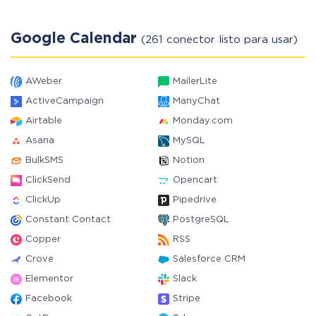
Google Calendar
(261 conector listo para usar)
AWeber
MailerLite
ActiveCampaign
ManyChat
Airtable
Monday.com
Asana
MySQL
BulkSMS
Notion
ClickSend
Opencart
ClickUp
Pipedrive
Constant Contact
PostgreSQL
Copper
RSS
Crove
Salesforce CRM
Elementor
Slack
Facebook
Stripe