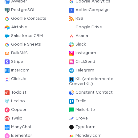
AWeber
Google Analytics
PostgreSQL
ActiveCampaign
Google Contacts
RSS
Airtable
Google Drive
Salesforce CRM
Asana
Google Sheets
Slack
BulkSMS
Instagram
Stripe
ClickSend
Intercom
Telegram
ClickUp
Kit (anteriormente
ConvertKit)
Todoist
Constant Contact
Leeloo
Trello
Copper
MailerLite
Twilio
Crove
ManyChat
Typeform
Elementor
Monday.com