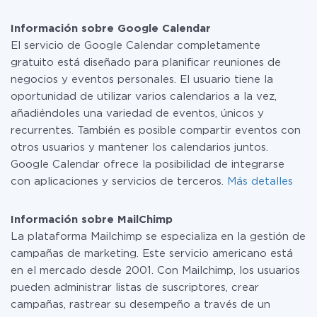
Por el momento, tenemos listas para usar296 +
pequeña cantidad de datos por mes, puede usar de
integraciones además de Google Calendar y MailChimp
manera segura un plan de tarifa gratuita o cambiar a
Información sobre Google Calendar
uno de pago, si es necesario. Más detalles sobre
El servicio de Google Calendar completamente
tarifas
.
gratuito está diseñado para planificar reuniones de
negocios y eventos personales. El usuario tiene la
oportunidad de utilizar varios calendarios a la vez,
añadiéndoles una variedad de eventos, únicos y
recurrentes. También es posible compartir eventos con
otros usuarios y mantener los calendarios juntos.
Google Calendar ofrece la posibilidad de integrarse
con aplicaciones y servicios de terceros.
Más detalles
Información sobre MailChimp
La plataforma Mailchimp se especializa en la gestión de
campañas de marketing. Este servicio americano está
en el mercado desde 2001. Con Mailchimp, los usuarios
pueden administrar listas de suscriptores, crear
campañas, rastrear su desempeño a través de un