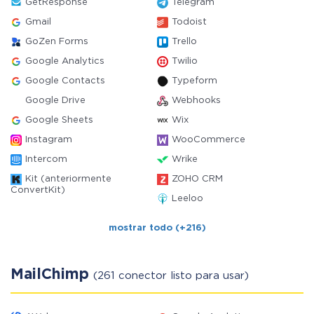
GetResponse
Telegram
Gmail
Todoist
GoZen Forms
Trello
Google Analytics
Twilio
Google Contacts
Typeform
Google Drive
Webhooks
Google Sheets
Wix
Instagram
WooCommerce
Intercom
Wrike
Kit (anteriormente
ZOHO CRM
ConvertKit)
Leeloo
mostrar todo (+216)
MailChimp
(261 conector listo para usar)