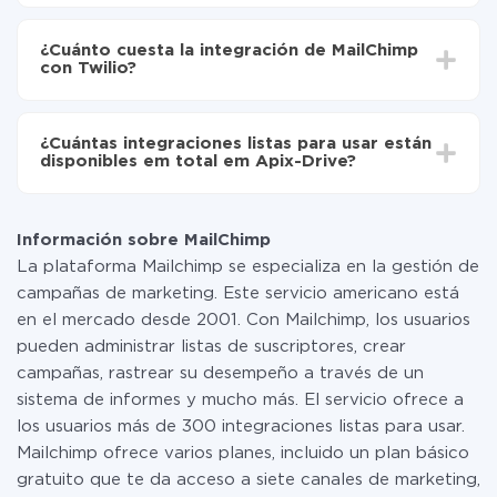
Active la actualización automática
Dependiendo del sistema con el que usted hará la
Ahora los datos se transferirán automáticamente
integración, el tiempo de configuración puede variar y
de MailChimp a Twilio
¿Cuánto cuesta la integración de MailChimp
oscilar entre 5 y 30 minutos. En promedio, la
con Twilio?
configuración tarda entre 10 y 15 minutos.
No es necesario pagar nada por la integración en sí, y
toda las funcionalidades están disponibles en todas las
¿Cuántas integraciones listas para usar están
tarifas. Usted solo paga por la cantidad de datos que
disponibles em total em Apix-Drive?
realmente se transfieren de uno de sus sistemas a otro
a través de nuestro servicio. Si usted tiene una
Por el momento, tenemos listas para usar296 +
pequeña cantidad de datos por mes, puede usar de
integraciones además de MailChimp y Twilio
manera segura un plan de tarifa gratuita o cambiar a
Información sobre MailChimp
uno de pago, si es necesario. Más detalles sobre
La plataforma Mailchimp se especializa en la gestión de
tarifas
.
campañas de marketing. Este servicio americano está
en el mercado desde 2001. Con Mailchimp, los usuarios
pueden administrar listas de suscriptores, crear
campañas, rastrear su desempeño a través de un
sistema de informes y mucho más. El servicio ofrece a
los usuarios más de 300 integraciones listas para usar.
Mailchimp ofrece varios planes, incluido un plan básico
gratuito que te da acceso a siete canales de marketing,