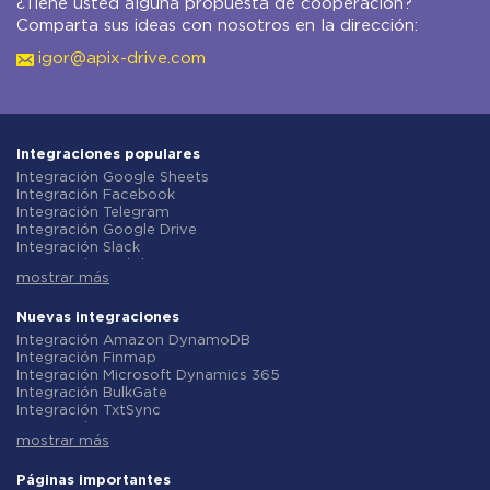
¿Tiene usted alguna propuesta de cooperación?
Comparta sus ideas con nosotros en la dirección:
igor@apix-drive.com
Integraciones populares
Integración Google Sheets
Integración Facebook
Integración Telegram
Integración Google Drive
Integración Slack
Integración MailChimp
mostrar más
Integración Gmail
Integración Trello
Integración ClickUp
Nuevas integraciones
Integración Airtable
Integración Amazon DynamoDB
Integración Google Contacts
Integración Finmap
Integración OpenAI (ChatGPT)
Integración Microsoft Dynamics 365
Integración Instagram
Integración BulkGate
Integración ActiveCampaign
Integración TxtSync
Integración Typeform
Integración Wire2Air
Integración Salesforce CRM
mostrar más
Integración Corezoid
Integración Monday.com
Integración Infobip
Integración Notion
Integración Instasent
Páginas importantes