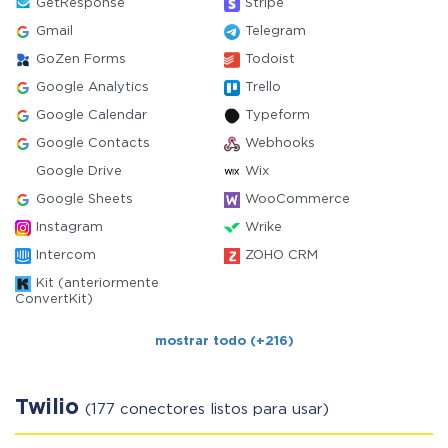
GetResponse
Stripe
Gmail
Telegram
GoZen Forms
Todoist
Google Analytics
Trello
Google Calendar
Typeform
Google Contacts
Webhooks
Google Drive
Wix
Google Sheets
WooCommerce
Instagram
Wrike
Intercom
ZOHO CRM
Kit (anteriormente
ConvertKit)
mostrar todo (+216)
Twilio
(177 conectores listos para usar)