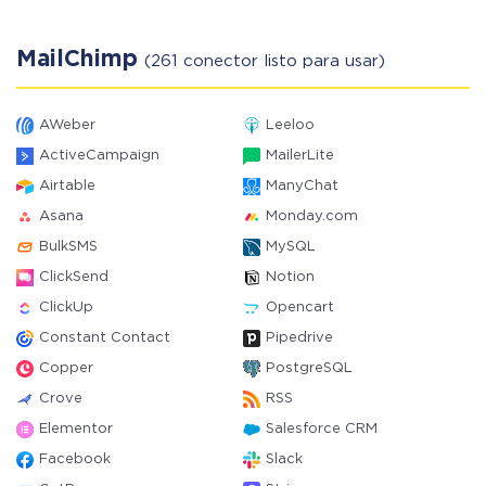
MailChimp
(261 conector listo para usar)
AWeber
Leeloo
ActiveCampaign
MailerLite
Airtable
ManyChat
Asana
Monday.com
BulkSMS
MySQL
ClickSend
Notion
ClickUp
Opencart
Constant Contact
Pipedrive
Copper
PostgreSQL
Crove
RSS
Elementor
Salesforce CRM
Facebook
Slack