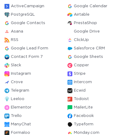
ActiveCampaign
Google Calendar
PostgreSQL
Airtable
Google Contacts
PrestaShop
Asana
Google Drive
RSS
ClickUp
Google Lead Form
Salesforce CRM
Contact Form 7
Google Sheets
Slack
Copper
Instagram
Stripe
Crove
Intercom
Telegram
Ecwid
Leeloo
Todoist
Elementor
MailerLite
Trello
Facebook
ManyChat
Typeform
Formaloo
Monday.com