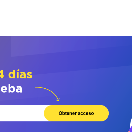
4 días
ueba
Obtener acceso