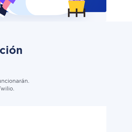
ción
uncionarán.
wilio.