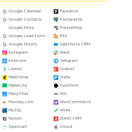
Google Calendar
Pipedrive
Google Contacts
PostgreSQL
Google Drive
PrestaShop
Google Lead Form
RSS
Google Sheets
Salesforce CRM
Instagram
Slack
Intercom
Telegram
Leeloo
Todoist
MailChimp
Trello
MailerLite
Typeform
ManyChat
Wix
Monday.com
WooCommerce
MySQL
Wrike
Notion
ZOHO CRM
Opencart
iCloud