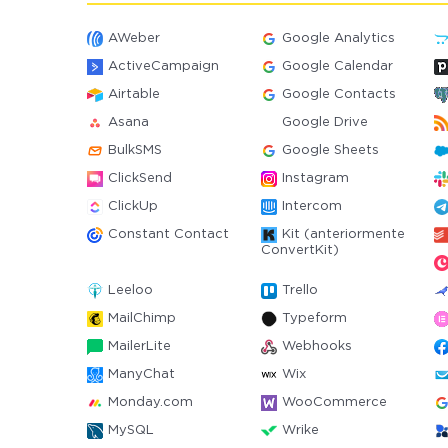
AWeber
Google Analytics
ActiveCampaign
Google Calendar
Airtable
Google Contacts
Asana
Google Drive
BulkSMS
Google Sheets
ClickSend
Instagram
ClickUp
Intercom
Constant Contact
Kit (anteriormente
ConvertKit)
Leeloo
Trello
MailChimp
Typeform
MailerLite
Webhooks
ManyChat
Wix
Monday.com
WooCommerce
MySQL
Wrike