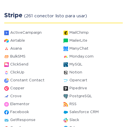
Stripe
(261 conector listo para usar)
ActiveCampaign
MailChimp
Airtable
MailerLite
Asana
ManyChat
BulkSMS
Monday.com
ClickSend
MySQL
ClickUp
Notion
Constant Contact
Opencart
Copper
Pipedrive
Crove
PostgreSQL
Elementor
RSS
Facebook
Salesforce CRM
GetResponse
Slack