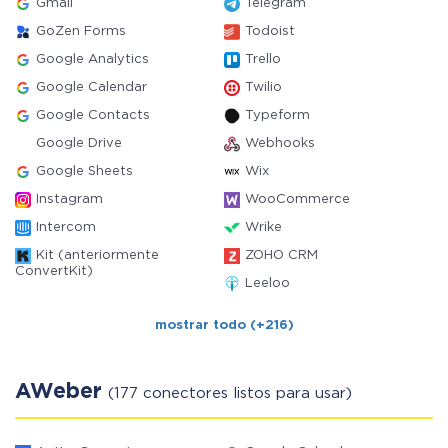
Gmail
Telegram
GoZen Forms
Todoist
Google Analytics
Trello
Google Calendar
Twilio
Google Contacts
Typeform
Google Drive
Webhooks
Google Sheets
Wix
Instagram
WooCommerce
Intercom
Wrike
Kit (anteriormente
ZOHO CRM
ConvertKit)
Leeloo
mostrar todo (+216)
AWeber
(177 conectores listos para usar)