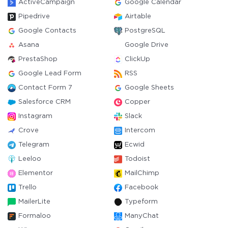
ActiveCampaign
Google Calendar
Pipedrive
Airtable
Google Contacts
PostgreSQL
Asana
Google Drive
PrestaShop
ClickUp
Google Lead Form
RSS
Contact Form 7
Google Sheets
Salesforce CRM
Copper
Instagram
Slack
Crove
Intercom
Telegram
Ecwid
Leeloo
Todoist
Elementor
MailChimp
Trello
Facebook
MailerLite
Typeform
Formaloo
ManyChat