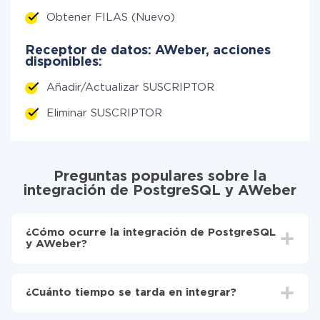
Obtener FILAS (Nuevo)
Receptor de datos: AWeber, acciones
disponibles:
Añadir/Actualizar SUSCRIPTOR
Eliminar SUSCRIPTOR
Preguntas populares sobre la
integración de PostgreSQL y AWeber
¿Cómo ocurre la integración de PostgreSQL
y AWeber?
Para empezar es necesario
registrarse en ApiX-
Drive
¿Cuánto tiempo se tarda en integrar?
Elija qué datos transferir de PostgreSQL a AWeber
Active la actualización automática
Dependiendo del sistema con el que usted hará la