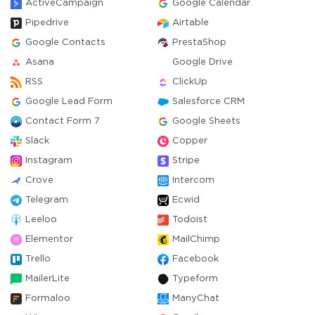
ActiveCampaign
Google Calendar
Pipedrive
Airtable
Google Contacts
PrestaShop
Asana
Google Drive
RSS
ClickUp
Google Lead Form
Salesforce CRM
Contact Form 7
Google Sheets
Slack
Copper
Instagram
Stripe
Crove
Intercom
Telegram
Ecwid
Leeloo
Todoist
Elementor
MailChimp
Trello
Facebook
MailerLite
Typeform
Formaloo
ManyChat