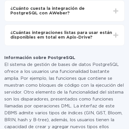
Ahora los datos se transferirán automáticamente
integración, el tiempo de configuración puede variar y
de PostgreSQL a AWeber
¿Cuánto cuesta la integración de
oscilar entre 5 y 30 minutos. En promedio, la
PostgreSQL con AWeber?
configuración tarda entre 10 y 15 minutos.
No es necesario pagar nada por la integración en sí, y
toda las funcionalidades están disponibles en todas las
¿Cuántas integraciones listas para usar están
tarifas. Usted solo paga por la cantidad de datos que
disponibles em total em Apix-Drive?
realmente se transfieren de uno de sus sistemas a otro
a través de nuestro servicio. Si usted tiene una
Por el momento, tenemos listas para usar296 +
pequeña cantidad de datos por mes, puede usar de
integraciones además de PostgreSQL y AWeber
manera segura un plan de tarifa gratuita o cambiar a
Información sobre PostgreSQL
uno de pago, si es necesario. Más detalles sobre
El sistema de gestión de bases de datos PostgreSQL
tarifas
.
ofrece a los usuarios una funcionalidad bastante
amplia. Por ejemplo, las funciones que contiene se
muestran como bloques de código con la ejecución del
servidor. Otro elemento de la funcionalidad del sistema
son los disparadores, presentados como funciones
llamadas por operaciones DML. La interfaz de este
DBMS admite varios tipos de índices (GIN, GiST, Bloom,
BRIN, hash y B-tree), además, los usuarios tienen la
capacidad de crear y agregar nuevos tipos ellos