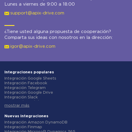
Lunes a viernes de 9:00 a 18:00
support@apix-drive.com
¿Tiene usted alguna propuesta de cooperación?
Comparta sus ideas con nosotros en la dirección:
igor@apix-drive.com
Integraciones populares
Integración Google Sheets
Integración Facebook
Integración Telegram
Integración Google Drive
Integración Slack
Integración MailChimp
mostrar más
Integración Gmail
Integración Trello
Integración ClickUp
Nuevas integraciones
Integración Airtable
Integración Amazon DynamoDB
Integración Google Contacts
Integración Finmap
Integración OpenAI (ChatGPT)
Integración Microsoft Dynamics 365