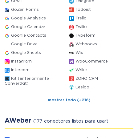
Gmail
Telegram
GoZen Forms
Todoist
Google Analytics
Trello
Google Calendar
Twilio
Google Contacts
Typeform
Google Drive
Webhooks
Google Sheets
Wix
Instagram
WooCommerce
Intercom
Wrike
Kit (anteriormente
ZOHO CRM
ConvertKit)
Leeloo
mostrar todo (+216)
AWeber
(177 conectores listos para usar)