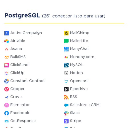
PostgreSQL
(261 conector listo para usar)
ActiveCampaign
MailChimp
Airtable
MailerLite
Asana
ManyChat
BulkSMS
Monday.com
ClickSend
MySQL
ClickUp
Notion
Constant Contact
Opencart
Copper
Pipedrive
Crove
RSS
Elementor
Salesforce CRM
Facebook
Slack
GetResponse
Stripe