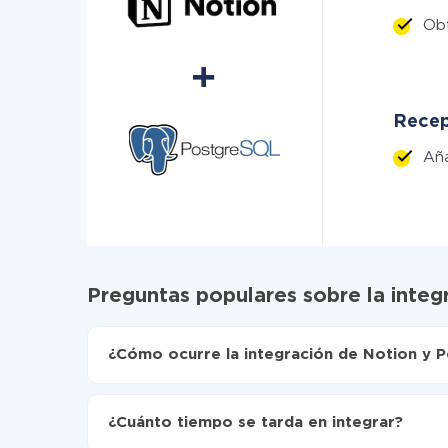
Ob
Recep
Aña
Preguntas populares sobre la inte
¿Cómo ocurre la integración de Notion y 
Para empezar es necesario
registrarse en Api
Elija qué datos transferir de Notion a Postgre
¿Cuánto tiempo se tarda en integrar?
Active la actualización automática
Ahora los datos se transferirán automáticame