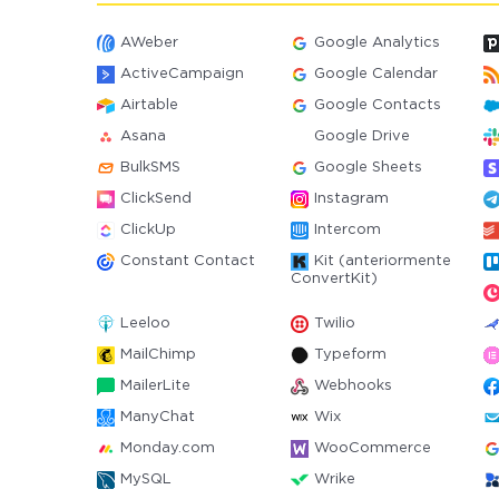
AWeber
Google Analytics
ActiveCampaign
Google Calendar
Airtable
Google Contacts
Asana
Google Drive
BulkSMS
Google Sheets
ClickSend
Instagram
ClickUp
Intercom
Constant Contact
Kit (anteriormente
ConvertKit)
Leeloo
Twilio
MailChimp
Typeform
MailerLite
Webhooks
ManyChat
Wix
Monday.com
WooCommerce
MySQL
Wrike