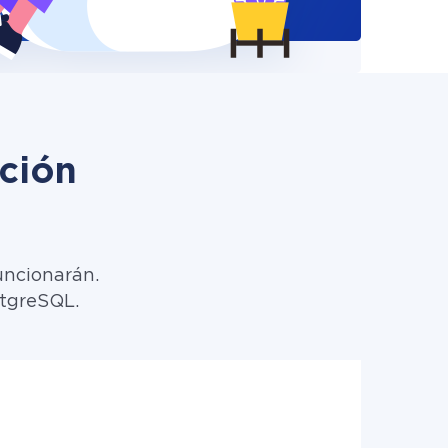
ción
uncionarán.
stgreSQL.