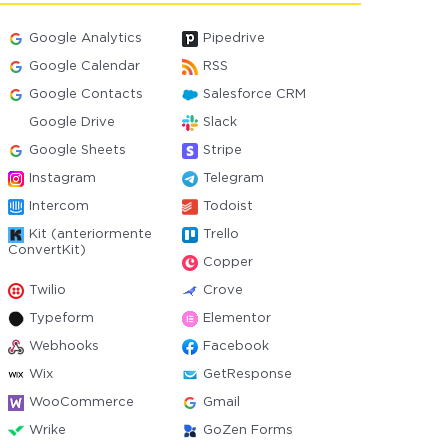
Google Analytics
Pipedrive
Google Calendar
RSS
Google Contacts
Salesforce CRM
Google Drive
Slack
Google Sheets
Stripe
Instagram
Telegram
Intercom
Todoist
Kit (anteriormente
Trello
ConvertKit)
Copper
Twilio
Crove
Typeform
Elementor
Webhooks
Facebook
Wix
GetResponse
WooCommerce
Gmail
Wrike
GoZen Forms