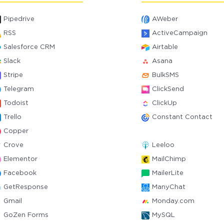
Pipedrive
AWeber
RSS
ActiveCampaign
Salesforce CRM
Airtable
Slack
Asana
Stripe
BulkSMS
Telegram
ClickSend
Todoist
ClickUp
Trello
Constant Contact
Copper
Crove
Leeloo
Elementor
MailChimp
Facebook
MailerLite
GetResponse
ManyChat
Gmail
Monday.com
GoZen Forms
MySQL