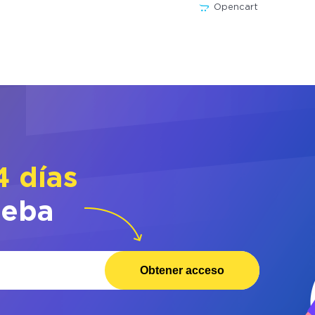
Opencart
4 días
ueba
Obtener acceso