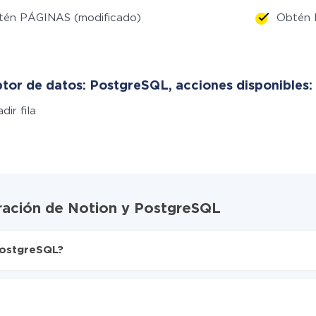
tén PÁGINAS (modificado)
Obtén 
tor de datos: PostgreSQL, acciones disponibles:
dir fila
gración de Notion y PostgreSQL
PostgreSQL?
X-Drive
SQL
nte de Notion a PostgreSQL