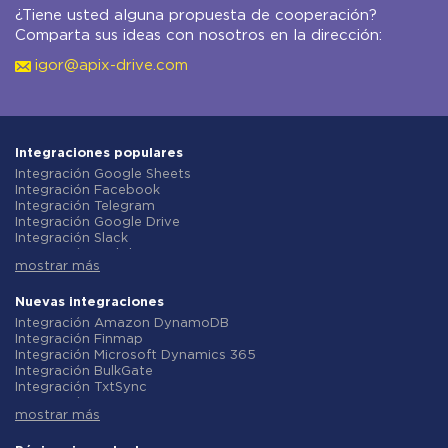
¿Tiene usted alguna propuesta de cooperación?
Comparta sus ideas con nosotros en la dirección:
igor@apix-drive.com
Integraciones populares
Integración Google Sheets
Integración Facebook
Integración Telegram
Integración Google Drive
Integración Slack
Integración MailChimp
mostrar más
Integración Gmail
Integración Trello
Integración ClickUp
Nuevas integraciones
Integración Airtable
Integración Amazon DynamoDB
Integración Google Contacts
Integración Finmap
Integración OpenAI (ChatGPT)
Integración Microsoft Dynamics 365
Integración Instagram
Integración BulkGate
Integración ActiveCampaign
Integración TxtSync
Integración Typeform
Integración Wire2Air
Integración Salesforce CRM
mostrar más
Integración Corezoid
Integración Monday.com
Integración Infobip
Integración Notion