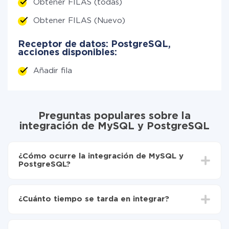
Obtener FILAS (todas)
Obtener FILAS (Nuevo)
Receptor de datos: PostgreSQL,
acciones disponibles:
Añadir fila
Preguntas populares sobre la
integración de MySQL y PostgreSQL
¿Cómo ocurre la integración de MySQL y
PostgreSQL?
Para empezar es necesario
registrarse en ApiX-
Drive
¿Cuánto tiempo se tarda en integrar?
Elija qué datos transferir de MySQL a PostgreSQL
Active la actualización automática
Dependiendo del sistema con el que usted hará la
Ahora los datos se transferirán automáticamente
integración, el tiempo de configuración puede variar y