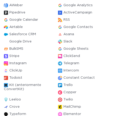
AWeber
Google Analytics
Pipedrive
ActiveCampaign
Google Calendar
RSS
Airtable
Google Contacts
Salesforce CRM
Asana
Google Drive
Slack
BulkSMS
Google Sheets
Stripe
ClickSend
Instagram
Telegram
ClickUp
Intercom
Todoist
Constant Contact
Kit (anteriormente
Trello
ConvertKit)
Copper
Leeloo
Twilio
Crove
MailChimp
Typeform
Elementor