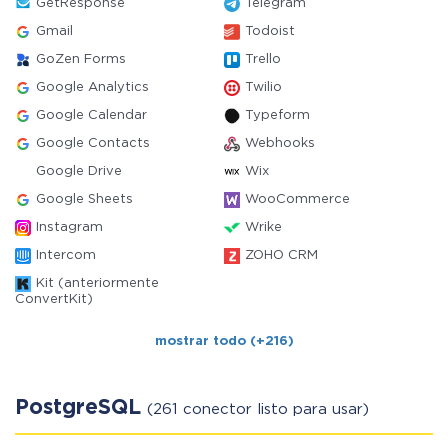
GetResponse
Telegram
Gmail
Todoist
GoZen Forms
Trello
Google Analytics
Twilio
Google Calendar
Typeform
Google Contacts
Webhooks
Google Drive
Wix
Google Sheets
WooCommerce
Instagram
Wrike
Intercom
ZOHO CRM
Kit (anteriormente
ConvertKit)
mostrar todo (+216)
PostgreSQL
(261 conector listo para usar)