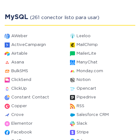
MySQL
(261 conector listo para usar)
AWeber
Leeloo
ActiveCampaign
MailChimp
Airtable
MailerLite
Asana
ManyChat
BulkSMS
Monday.com
ClickSend
Notion
ClickUp
Opencart
Constant Contact
Pipedrive
Copper
RSS
Crove
Salesforce CRM
Elementor
Slack
Facebook
Stripe