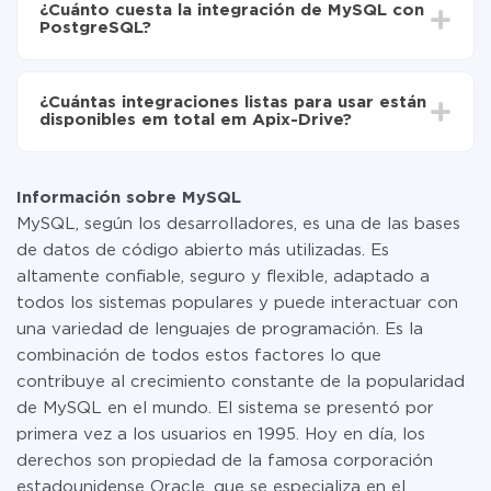
de MySQL a PostgreSQL
¿Cuánto cuesta la integración de MySQL con
oscilar entre 5 y 30 minutos. En promedio, la
PostgreSQL?
configuración tarda entre 10 y 15 minutos.
No es necesario pagar nada por la integración en sí, y
toda las funcionalidades están disponibles en todas las
¿Cuántas integraciones listas para usar están
tarifas. Usted solo paga por la cantidad de datos que
disponibles em total em Apix-Drive?
realmente se transfieren de uno de sus sistemas a otro
a través de nuestro servicio. Si usted tiene una
Por el momento, tenemos listas para usar296 +
pequeña cantidad de datos por mes, puede usar de
integraciones además de MySQL y PostgreSQL
manera segura un plan de tarifa gratuita o cambiar a
Información sobre MySQL
uno de pago, si es necesario. Más detalles sobre
MySQL, según los desarrolladores, es una de las bases
tarifas
.
de datos de código abierto más utilizadas. Es
altamente confiable, seguro y flexible, adaptado a
todos los sistemas populares y puede interactuar con
una variedad de lenguajes de programación. Es la
combinación de todos estos factores lo que
contribuye al crecimiento constante de la popularidad
de MySQL en el mundo. El sistema se presentó por
primera vez a los usuarios en 1995. Hoy en día, los
derechos son propiedad de la famosa corporación
estadounidense Oracle, que se especializa en el