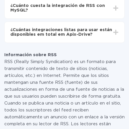
integración, el tiempo de configuración puede variar y
de RSS a MySQL
¿Cuánto cuesta la integración de RSS con
oscilar entre 5 y 30 minutos. En promedio, la
MySQL?
configuración tarda entre 10 y 15 minutos.
No es necesario pagar nada por la integración en sí, y
toda las funcionalidades están disponibles en todas las
¿Cuántas integraciones listas para usar están
tarifas. Usted solo paga por la cantidad de datos que
disponibles em total em Apix-Drive?
realmente se transfieren de uno de sus sistemas a otro
a través de nuestro servicio. Si usted tiene una
Por el momento, tenemos listas para usar296 +
pequeña cantidad de datos por mes, puede usar de
integraciones además de RSS y MySQL
manera segura un plan de tarifa gratuita o cambiar a
Información sobre RSS
uno de pago, si es necesario. Más detalles sobre
RSS (Really Simply Syndication) es un formato para
tarifas
.
transmitir contenido de texto de sitios (noticias,
artículos, etc.) en Internet. Permite que los sitios
mantengan una fuente RSS (fuente) de sus
actualizaciones en forma de una fuente de noticias a la
que sus usuarios pueden suscribirse de forma gratuita.
Cuando se publica una noticia o un artículo en el sitio,
todos los suscriptores del feed reciben
automáticamente un anuncio con un enlace a la versión
completa en su lector de RSS. Los lectores están