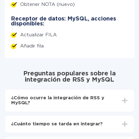
Obtener NOTA (nuevo)
Receptor de datos: MySQL, acciones
disponibles:
Actualizar FILA
Añadir fila
Preguntas populares sobre la
integración de RSS y MySQL
¿Cómo ocurre la integración de RSS y
MySQL?
Para empezar es necesario
registrarse en ApiX-
Drive
¿Cuánto tiempo se tarda en integrar?
Elija qué datos transferir de RSS a MySQL
Active la actualización automática
Dependiendo del sistema con el que usted hará la
Ahora los datos se transferirán automáticamente