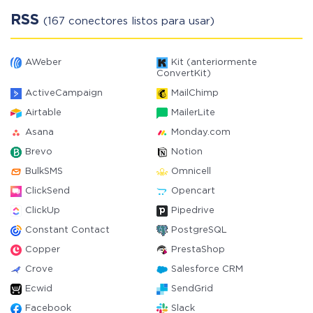
RSS
(167 conectores listos para usar)
AWeber
Kit (anteriormente
ConvertKit)
ActiveCampaign
MailChimp
Airtable
MailerLite
Asana
Monday.com
Brevo
Notion
BulkSMS
Omnicell
ClickSend
Opencart
ClickUp
Pipedrive
Constant Contact
PostgreSQL
Copper
PrestaShop
Crove
Salesforce CRM
Ecwid
SendGrid
Facebook
Slack