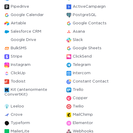
Pipedrive
ActiveCampaign
Google Calendar
PostgreSQL
Airtable
Google Contacts
Salesforce CRM
Asana
Google Drive
Slack
BulkSMS
Google Sheets
Stripe
ClickSend
Instagram
Telegram
ClickUp
Intercom
Todoist
Constant Contact
Kit (anteriormente
Trello
ConvertKit)
Copper
Leeloo
Twilio
Crove
MailChimp
Typeform
Elementor
MailerLite
Webhooks