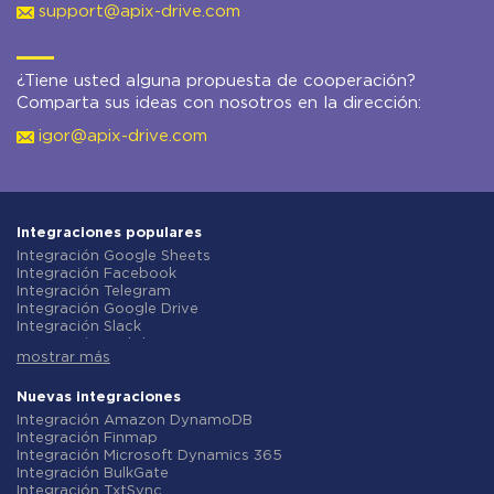
support@apix-drive.com
¿Tiene usted alguna propuesta de cooperación?
Comparta sus ideas con nosotros en la dirección:
igor@apix-drive.com
Integraciones populares
Integración Google Sheets
Integración Facebook
Integración Telegram
Integración Google Drive
Integración Slack
Integración MailChimp
mostrar más
Integración Gmail
Integración Trello
Integración ClickUp
Nuevas integraciones
Integración Airtable
Integración Amazon DynamoDB
Integración Google Contacts
Integración Finmap
Integración OpenAI (ChatGPT)
Integración Microsoft Dynamics 365
Integración Instagram
Integración BulkGate
Integración ActiveCampaign
Integración TxtSync