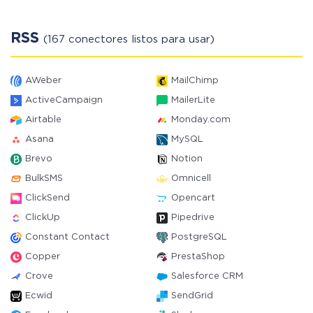
RSS
(167 conectores listos para usar)
AWeber
MailChimp
ActiveCampaign
MailerLite
Airtable
Monday.com
Asana
MySQL
Brevo
Notion
BulkSMS
Omnicell
ClickSend
Opencart
ClickUp
Pipedrive
Constant Contact
PostgreSQL
Copper
PrestaShop
Crove
Salesforce CRM
Ecwid
SendGrid