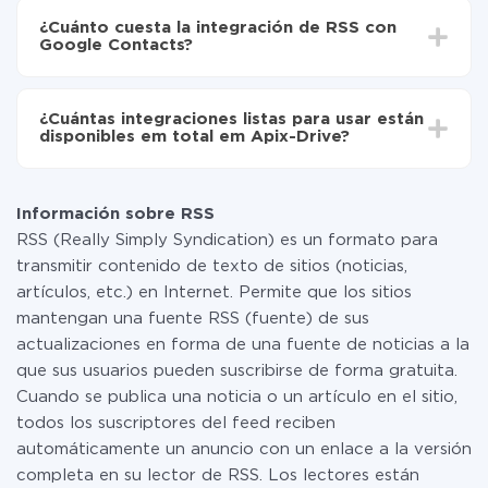
integración, el tiempo de configuración puede variar y
de RSS a Google Contacts
¿Cuánto cuesta la integración de RSS con
oscilar entre 5 y 30 minutos. En promedio, la
Google Contacts?
configuración tarda entre 10 y 15 minutos.
No es necesario pagar nada por la integración en sí, y
toda las funcionalidades están disponibles en todas las
¿Cuántas integraciones listas para usar están
tarifas. Usted solo paga por la cantidad de datos que
disponibles em total em Apix-Drive?
realmente se transfieren de uno de sus sistemas a otro
a través de nuestro servicio. Si usted tiene una
Por el momento, tenemos listas para usar296 +
pequeña cantidad de datos por mes, puede usar de
integraciones además de RSS y Google Contacts
manera segura un plan de tarifa gratuita o cambiar a
Información sobre RSS
uno de pago, si es necesario. Más detalles sobre
RSS (Really Simply Syndication) es un formato para
tarifas
.
transmitir contenido de texto de sitios (noticias,
artículos, etc.) en Internet. Permite que los sitios
mantengan una fuente RSS (fuente) de sus
actualizaciones en forma de una fuente de noticias a la
que sus usuarios pueden suscribirse de forma gratuita.
Cuando se publica una noticia o un artículo en el sitio,
todos los suscriptores del feed reciben
automáticamente un anuncio con un enlace a la versión
completa en su lector de RSS. Los lectores están