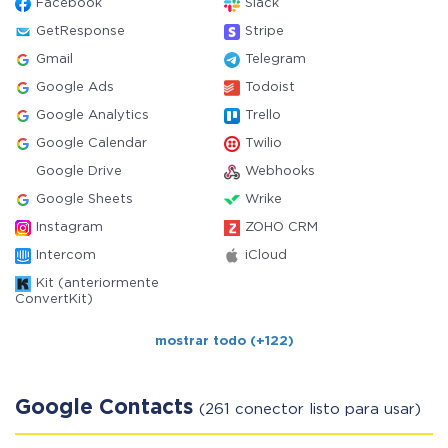
Facebook
Slack
GetResponse
Stripe
Gmail
Telegram
Google Ads
Todoist
Google Analytics
Trello
Google Calendar
Twilio
Google Drive
Webhooks
Google Sheets
Wrike
Instagram
ZOHO CRM
Intercom
iCloud
Kit (anteriormente
ConvertKit)
mostrar todo (+122)
Google Contacts
(261 conector listo para usar)