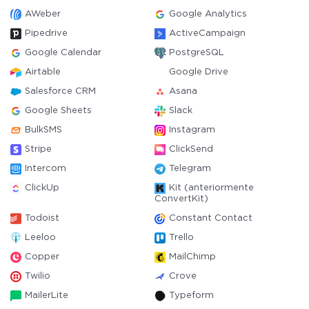
AWeber
Google Analytics
Pipedrive
ActiveCampaign
Google Calendar
PostgreSQL
Airtable
Google Drive
Salesforce CRM
Asana
Google Sheets
Slack
BulkSMS
Instagram
Stripe
ClickSend
Intercom
Telegram
ClickUp
Kit (anteriormente
ConvertKit)
Todoist
Constant Contact
Leeloo
Trello
Copper
MailChimp
Twilio
Crove
MailerLite
Typeform