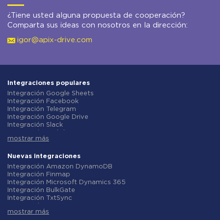
¿Tiene usted alguna propuesta de cooperación?
Comparta sus ideas con nosotros en la dirección:
igor@apix-drive.com
Integraciones populares
Integración Google Sheets
Integración Facebook
Integración Telegram
Integración Google Drive
Integración Slack
Integración MailChimp
mostrar más
Integración Gmail
Integración Trello
Integración ClickUp
Nuevas integraciones
Integración Airtable
Integración Amazon DynamoDB
Integración Google Contacts
Integración Finmap
Integración OpenAI (ChatGPT)
Integración Microsoft Dynamics 365
Integración Instagram
Integración BulkGate
Integración ActiveCampaign
Integración TxtSync
Integración Typeform
Integración Wire2Air
Integración Salesforce CRM
mostrar más
Integración Corezoid
Integración Monday.com