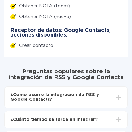
Obtener NOTA (todas)
Obtener NOTA (nuevo)
Receptor de datos: Google Contacts,
acciones disponibles:
Crear contacto
Preguntas populares sobre la
integración de RSS y Google Contacts
¿Cómo ocurre la integración de RSS y
Google Contacts?
Para empezar es necesario
registrarse en ApiX-
Drive
¿Cuánto tiempo se tarda en integrar?
Elija qué datos transferir de RSS a Google Contacts
Active la actualización automática
Dependiendo del sistema con el que usted hará la
Ahora los datos se transferirán automáticamente