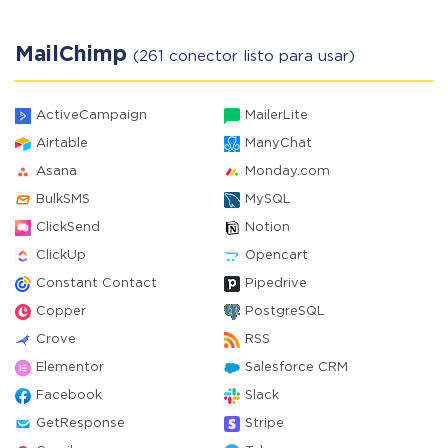
MailChimp
(261 conector listo para usar)
ActiveCampaign
MailerLite
Airtable
ManyChat
Asana
Monday.com
BulkSMS
MySQL
ClickSend
Notion
ClickUp
Opencart
Constant Contact
Pipedrive
Copper
PostgreSQL
Crove
RSS
Elementor
Salesforce CRM
Facebook
Slack
GetResponse
Stripe