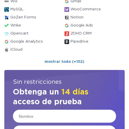
Wix
Gmail
MySQL
WooCommerce
GoZen Forms
Notion
Wrike
Google Ads
Opencart
ZOHO CRM
Google Analytics
Pipedrive
iCloud
mostrar todo (+132)
Sin restricciones
Obtenga un
14 días
acceso de prueba