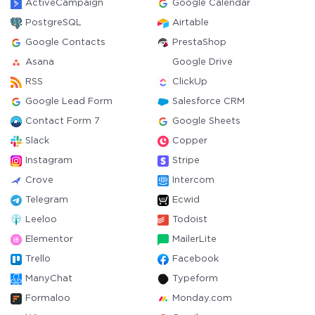
ActiveCampaign
Google Calendar
PostgreSQL
Airtable
Google Contacts
PrestaShop
Asana
Google Drive
RSS
ClickUp
Google Lead Form
Salesforce CRM
Contact Form 7
Google Sheets
Slack
Copper
Instagram
Stripe
Crove
Intercom
Telegram
Ecwid
Leeloo
Todoist
Elementor
MailerLite
Trello
Facebook
ManyChat
Typeform
Formaloo
Monday.com