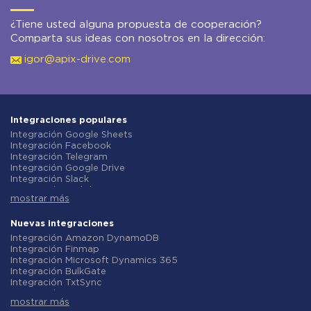
¿Tiene usted alguna propuesta de cooperación?
Comparta sus ideas con nosotros en la dirección:
igor@apix-drive.com
Integraciones populares
Integración Google Sheets
Integración Facebook
Integración Telegram
Integración Google Drive
Integración Slack
Integración MailChimp
mostrar más
Integración Gmail
Integración Trello
Integración ClickUp
Nuevas integraciones
Integración Airtable
Integración Amazon DynamoDB
Integración Google Contacts
Integración Finmap
Integración OpenAI (ChatGPT)
Integración Microsoft Dynamics 365
Integración Instagram
Integración BulkGate
Integración ActiveCampaign
Integración TxtSync
Integración Typeform
Integración Wire2Air
Integración Salesforce CRM
mostrar más
Integración Corezoid