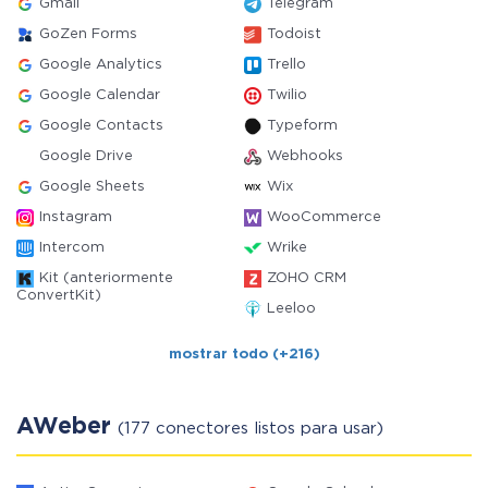
Gmail
Telegram
GoZen Forms
Todoist
Google Analytics
Trello
Google Calendar
Twilio
Google Contacts
Typeform
Google Drive
Webhooks
Google Sheets
Wix
Instagram
WooCommerce
Intercom
Wrike
Kit (anteriormente
ZOHO CRM
ConvertKit)
Leeloo
mostrar todo (+216)
AWeber
(177 conectores listos para usar)