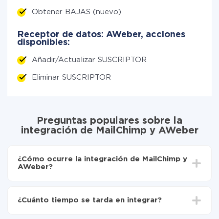
Obtener BAJAS (nuevo)
Receptor de datos: AWeber, acciones
disponibles:
Añadir/Actualizar SUSCRIPTOR
Eliminar SUSCRIPTOR
Preguntas populares sobre la
integración de MailChimp y AWeber
¿Cómo ocurre la integración de MailChimp y
AWeber?
Para empezar es necesario
registrarse en ApiX-
Drive
¿Cuánto tiempo se tarda en integrar?
Elija qué datos transferir de MailChimp a AWeber
Active la actualización automática
Dependiendo del sistema con el que usted hará la