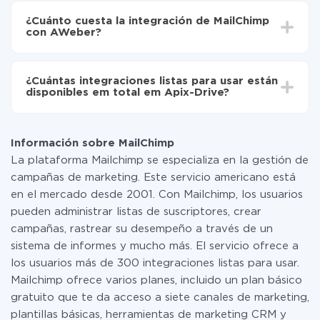
Ahora los datos se transferirán automáticamente
integración, el tiempo de configuración puede variar y
de MailChimp a AWeber
¿Cuánto cuesta la integración de MailChimp
oscilar entre 5 y 30 minutos. En promedio, la
con AWeber?
configuración tarda entre 10 y 15 minutos.
No es necesario pagar nada por la integración en sí, y
toda las funcionalidades están disponibles en todas las
¿Cuántas integraciones listas para usar están
tarifas. Usted solo paga por la cantidad de datos que
disponibles em total em Apix-Drive?
realmente se transfieren de uno de sus sistemas a otro
a través de nuestro servicio. Si usted tiene una
Por el momento, tenemos listas para usar296 +
pequeña cantidad de datos por mes, puede usar de
integraciones además de MailChimp y AWeber
manera segura un plan de tarifa gratuita o cambiar a
Información sobre MailChimp
uno de pago, si es necesario. Más detalles sobre
La plataforma Mailchimp se especializa en la gestión de
tarifas
.
campañas de marketing. Este servicio americano está
en el mercado desde 2001. Con Mailchimp, los usuarios
pueden administrar listas de suscriptores, crear
campañas, rastrear su desempeño a través de un
sistema de informes y mucho más. El servicio ofrece a
los usuarios más de 300 integraciones listas para usar.
Mailchimp ofrece varios planes, incluido un plan básico
gratuito que te da acceso a siete canales de marketing,
plantillas básicas, herramientas de marketing CRM y