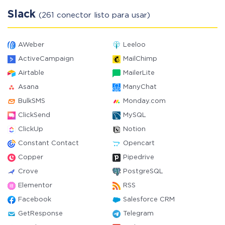
Slack
(261 conector listo para usar)
AWeber
Leeloo
ActiveCampaign
MailChimp
Airtable
MailerLite
Asana
ManyChat
BulkSMS
Monday.com
ClickSend
MySQL
ClickUp
Notion
Constant Contact
Opencart
Copper
Pipedrive
Crove
PostgreSQL
Elementor
RSS
Facebook
Salesforce CRM
GetResponse
Telegram