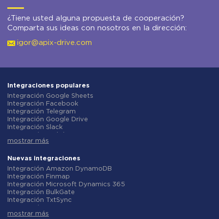
¿Tiene usted alguna propuesta de cooperación?
Comparta sus ideas con nosotros en la dirección:
igor@apix-drive.com
Integraciones populares
Integración Google Sheets
Integración Facebook
Integración Telegram
Integración Google Drive
Integración Slack
Integración MailChimp
mostrar más
Integración Gmail
Integración Trello
Integración ClickUp
Nuevas integraciones
Integración Airtable
Integración Amazon DynamoDB
Integración Google Contacts
Integración Finmap
Integración OpenAI (ChatGPT)
Integración Microsoft Dynamics 365
Integración Instagram
Integración BulkGate
Integración ActiveCampaign
Integración TxtSync
Integración Typeform
Integración Wire2Air
Integración Salesforce CRM
mostrar más
Integración Corezoid