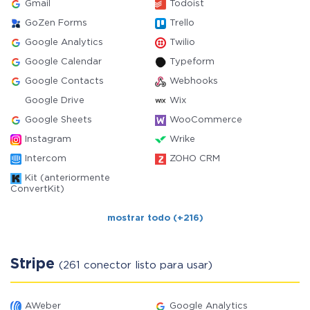
Gmail
Todoist
GoZen Forms
Trello
Google Analytics
Twilio
Google Calendar
Typeform
Google Contacts
Webhooks
Google Drive
Wix
Google Sheets
WooCommerce
Instagram
Wrike
Intercom
ZOHO CRM
Kit (anteriormente
ConvertKit)
mostrar todo (+216)
Stripe
(261 conector listo para usar)
AWeber
Google Analytics