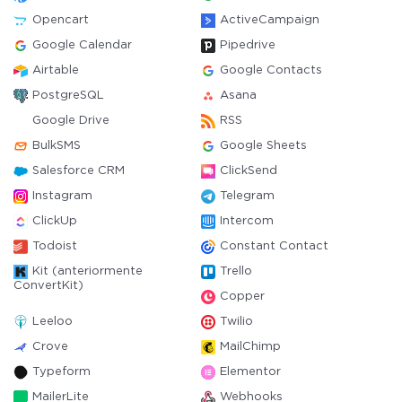
Opencart
ActiveCampaign
Google Calendar
Pipedrive
Airtable
Google Contacts
PostgreSQL
Asana
Google Drive
RSS
BulkSMS
Google Sheets
Salesforce CRM
ClickSend
Instagram
Telegram
ClickUp
Intercom
Todoist
Constant Contact
Kit (anteriormente
Trello
ConvertKit)
Copper
Leeloo
Twilio
Crove
MailChimp
Typeform
Elementor
MailerLite
Webhooks