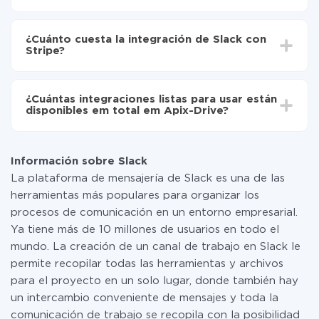
Active la actualización automática
Dependiendo del sistema con el que usted hará la
Ahora los datos se transferirán automáticamente
integración, el tiempo de configuración puede variar y
de Slack a Stripe
¿Cuánto cuesta la integración de Slack con
oscilar entre 5 y 30 minutos. En promedio, la
Stripe?
configuración tarda entre 10 y 15 minutos.
No es necesario pagar nada por la integración en sí, y
toda las funcionalidades están disponibles en todas las
¿Cuántas integraciones listas para usar están
tarifas. Usted solo paga por la cantidad de datos que
disponibles em total em Apix-Drive?
realmente se transfieren de uno de sus sistemas a otro
a través de nuestro servicio. Si usted tiene una
Por el momento, tenemos listas para usar296 +
pequeña cantidad de datos por mes, puede usar de
integraciones además de Slack y Stripe
manera segura un plan de tarifa gratuita o cambiar a
Información sobre Slack
uno de pago, si es necesario. Más detalles sobre
La plataforma de mensajería de Slack es una de las
tarifas
.
herramientas más populares para organizar los
procesos de comunicación en un entorno empresarial.
Ya tiene más de 10 millones de usuarios en todo el
mundo. La creación de un canal de trabajo en Slack le
permite recopilar todas las herramientas y archivos
para el proyecto en un solo lugar, donde también hay
un intercambio conveniente de mensajes y toda la
comunicación de trabajo se recopila con la posibilidad