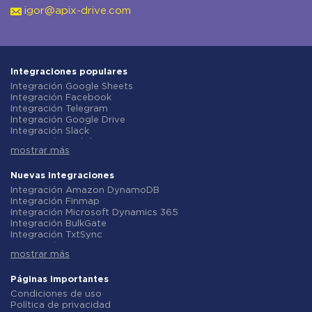
igor@apix-drive.com
Integraciones populares
Integración Google Sheets
Integración Facebook
Integración Telegram
Integración Google Drive
Integración Slack
Integración MailChimp
mostrar más
Integración Gmail
Integración Trello
Integración ClickUp
Nuevas integraciones
Integración Airtable
Integración Amazon DynamoDB
Integración Google Contacts
Integración Finmap
Integración OpenAI (ChatGPT)
Integración Microsoft Dynamics 365
Integración Instagram
Integración BulkGate
Integración ActiveCampaign
Integración TxtSync
Integración Typeform
Integración Wire2Air
Integración Salesforce CRM
mostrar más
Integración Corezoid
Integración Monday.com
Integración Infobip
Integración Notion
Integración Instasent
Páginas importantes
Integración Stripe
Integración AtomPark
Condiciones de uso
Integración AWeber
Integración TXTImpact
Política de privacidad
Integración Asana