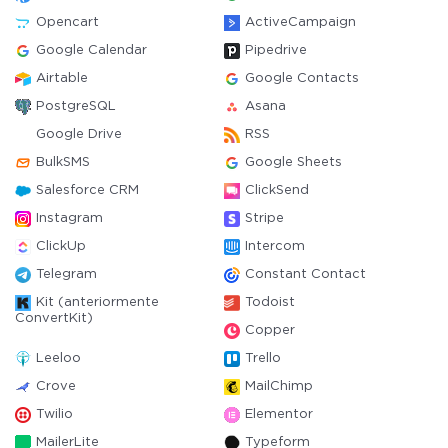
Opencart
ActiveCampaign
Google Calendar
Pipedrive
Airtable
Google Contacts
PostgreSQL
Asana
Google Drive
RSS
BulkSMS
Google Sheets
Salesforce CRM
ClickSend
Instagram
Stripe
ClickUp
Intercom
Telegram
Constant Contact
Kit (anteriormente
Todoist
ConvertKit)
Copper
Leeloo
Trello
Crove
MailChimp
Twilio
Elementor
MailerLite
Typeform