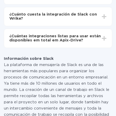
Active la actualización automática
Dependiendo del sistema con el que usted hará la
Ahora los datos se transferirán automáticamente
integración, el tiempo de configuración puede variar y
de Slack a Wrike
¿Cuánto cuesta la integración de Slack con
oscilar entre 5 y 30 minutos. En promedio, la
Wrike?
configuración tarda entre 10 y 15 minutos.
No es necesario pagar nada por la integración en sí, y
toda las funcionalidades están disponibles en todas las
¿Cuántas integraciones listas para usar están
tarifas. Usted solo paga por la cantidad de datos que
disponibles em total em Apix-Drive?
realmente se transfieren de uno de sus sistemas a otro
a través de nuestro servicio. Si usted tiene una
Por el momento, tenemos listas para usar296 +
pequeña cantidad de datos por mes, puede usar de
integraciones además de Slack y Wrike
manera segura un plan de tarifa gratuita o cambiar a
Información sobre Slack
uno de pago, si es necesario. Más detalles sobre
La plataforma de mensajería de Slack es una de las
tarifas
.
herramientas más populares para organizar los
procesos de comunicación en un entorno empresarial.
Ya tiene más de 10 millones de usuarios en todo el
mundo. La creación de un canal de trabajo en Slack le
permite recopilar todas las herramientas y archivos
para el proyecto en un solo lugar, donde también hay
un intercambio conveniente de mensajes y toda la
comunicación de trabajo se recopila con la posibilidad