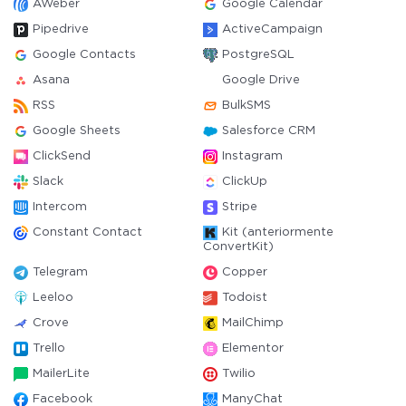
AWeber
Google Calendar
Pipedrive
ActiveCampaign
Google Contacts
PostgreSQL
Asana
Google Drive
RSS
BulkSMS
Google Sheets
Salesforce CRM
ClickSend
Instagram
Slack
ClickUp
Intercom
Stripe
Constant Contact
Kit (anteriormente
ConvertKit)
Telegram
Copper
Leeloo
Todoist
Crove
MailChimp
Trello
Elementor
MailerLite
Twilio
Facebook
ManyChat