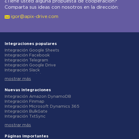
¿Tiene usted alguna propuesta de cooperación?
Comparta sus ideas con nosotros en la dirección:
igor@apix-drive.com
Integraciones populares
Integración Google Sheets
Integración Facebook
Integración Telegram
Integración Google Drive
Integración Slack
Integración MailChimp
mostrar más
Integración Gmail
Integración Trello
Integración ClickUp
Nuevas integraciones
Integración Airtable
Integración Amazon DynamoDB
Integración Google Contacts
Integración Finmap
Integración OpenAI (ChatGPT)
Integración Microsoft Dynamics 365
Integración Instagram
Integración BulkGate
Integración ActiveCampaign
Integración TxtSync
Integración Typeform
Integración Wire2Air
Integración Salesforce CRM
mostrar más
Integración Corezoid
Integración Monday.com
Integración Infobip
Integración Notion
Integración Instasent
Páginas importantes