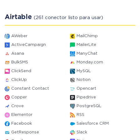
Airtable
(261 conector listo para usar)
AWeber
MailChimp
ActiveCampaign
MailerLite
Asana
ManyChat
BulkSMS
Monday.com
ClickSend
MySQL
ClickUp
Notion
Constant Contact
Opencart
Copper
Pipedrive
Crove
PostgreSQL
Elementor
RSS
Facebook
Salesforce CRM
GetResponse
Slack