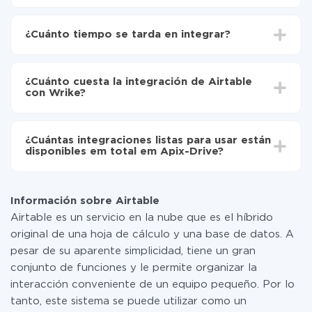
Para empezar es necesario
registrarse en ApiX-
Drive
¿Cuánto tiempo se tarda en integrar?
Elija qué datos transferir de Airtable a Wrike
Active la actualización automática
Dependiendo del sistema con el que usted hará la
Ahora los datos se transferirán automáticamente
integración, el tiempo de configuración puede variar y
de Airtable a Wrike
¿Cuánto cuesta la integración de Airtable
oscilar entre 5 y 30 minutos. En promedio, la
con Wrike?
configuración tarda entre 10 y 15 minutos.
No es necesario pagar nada por la integración en sí, y
toda las funcionalidades están disponibles en todas las
¿Cuántas integraciones listas para usar están
tarifas. Usted solo paga por la cantidad de datos que
disponibles em total em Apix-Drive?
realmente se transfieren de uno de sus sistemas a otro
a través de nuestro servicio. Si usted tiene una
Por el momento, tenemos listas para usar296 +
pequeña cantidad de datos por mes, puede usar de
integraciones además de Airtable y Wrike
manera segura un plan de tarifa gratuita o cambiar a
Información sobre Airtable
uno de pago, si es necesario. Más detalles sobre
Airtable es un servicio en la nube que es el híbrido
tarifas
.
original de una hoja de cálculo y una base de datos. A
pesar de su aparente simplicidad, tiene un gran
conjunto de funciones y le permite organizar la
interacción conveniente de un equipo pequeño. Por lo
tanto, este sistema se puede utilizar como un