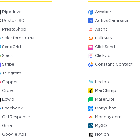
Pipedrive
AWeber
PostgreSQL
ActiveCampaign
PrestaShop
Asana
Salesforce CRM
BulkSMS
SendGrid
ClickSend
Slack
ClickUp
Stripe
Constant Contact
Telegram
Copper
Leeloo
Crove
MailChimp
Ecwid
MailerLite
Facebook
ManyChat
GetResponse
Monday.com
Gmail
MySQL
Google Ads
Notion