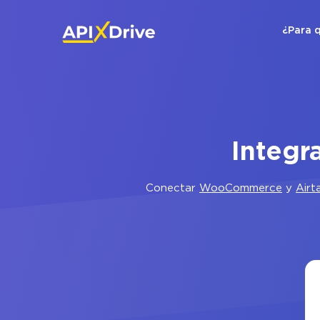
¿Para 
Integr
Conectar
WooCommerce
y
Airt