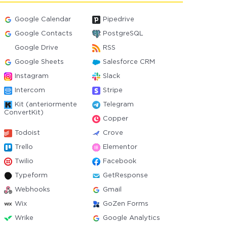
Google Calendar
Pipedrive
Google Contacts
PostgreSQL
Google Drive
RSS
Google Sheets
Salesforce CRM
Instagram
Slack
Intercom
Stripe
Kit (anteriormente
Telegram
ConvertKit)
Copper
Todoist
Crove
Trello
Elementor
Twilio
Facebook
Typeform
GetResponse
Webhooks
Gmail
Wix
GoZen Forms
Wrike
Google Analytics