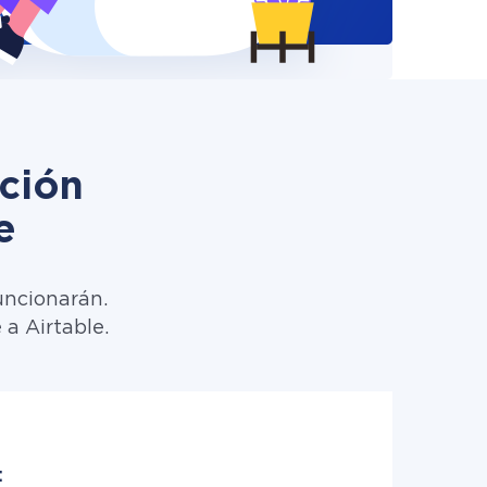
ción
e
uncionarán.
a Airtable.
: