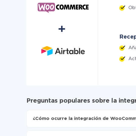
Ob
Recep
Añ
Act
Preguntas populares sobre la int
¿Cómo ocurre la integración de WooComme
Para empezar es necesario
registrarse en Api
Elija qué datos transferir de WooCommerce a 