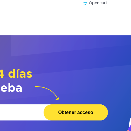
Opencart
4 días
ueba
Obtener acceso