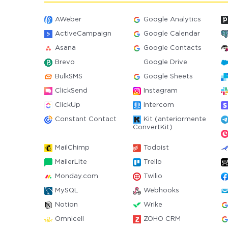
AWeber
Google Analytics
ActiveCampaign
Google Calendar
Asana
Google Contacts
Brevo
Google Drive
BulkSMS
Google Sheets
ClickSend
Instagram
ClickUp
Intercom
Constant Contact
Kit (anteriormente
ConvertKit)
MailChimp
Todoist
MailerLite
Trello
Monday.com
Twilio
MySQL
Webhooks
Notion
Wrike
Omnicell
ZOHO CRM