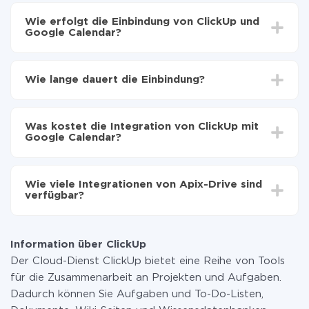
Wie erfolgt die Einbindung von ClickUp und
Google Calendar?
Zuerst muss man sich
bei ApiX-Drive registrieren
Wählen, welche Daten von ClickUp auf Google
Wie lange dauert die Einbindung?
Calendar zu übertragen
Automatische Aktualisierung aktivieren
Je nach System, das Sie integrieren möchten, kann die
Jetzt werden die Daten automatisch von ClickUp
Einrichtungszeit zwischen 5 und 30 Minuten variieren.
auf Google Calendar übertragen
Was kostet die Integration von ClickUp mit
Im Durchschnitt dauert es 10-15 Minuten.
Google Calendar?
Sie müssen für die Integration nicht bezahlen, da alle
Funktionen in allen Tarifplänen verfügbar sind. Sie
Wie viele Integrationen von Apix-Drive sind
zahlen nur für die Datenmenge, die über unseren
verfügbar?
Service von einem System auf ein anderes übertragen
wird. Wenn Sie eine geringe Datenmenge pro Monat
Zurzeit haben wir 296+ Integrationen ausser ClickUp
haben, können Sie einen kostenlosen Plan nutzen und
und Google Calendar
bei Bedarf zu einem kostenpflichtigen wechseln.
Information über ClickUp
Weitere Informationen zu
Tarifen
.
Der Cloud-Dienst ClickUp bietet eine Reihe von Tools
für die Zusammenarbeit an Projekten und Aufgaben.
Dadurch können Sie Aufgaben und To-Do-Listen,