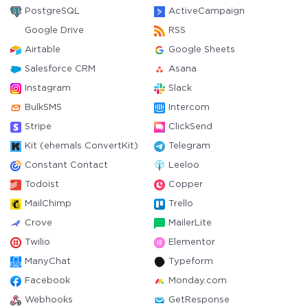
PostgreSQL
ActiveCampaign
Google Drive
RSS
Airtable
Google Sheets
Salesforce CRM
Asana
Instagram
Slack
BulkSMS
Intercom
Stripe
ClickSend
Kit (ehemals ConvertKit)
Telegram
Constant Contact
Leeloo
Todoist
Copper
MailChimp
Trello
Crove
MailerLite
Twilio
Elementor
ManyChat
Typeform
Facebook
Monday.com
Webhooks
GetResponse