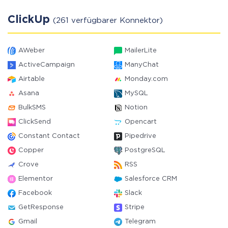
ClickUp
(261 verfügbarer Konnektor)
AWeber
MailerLite
ActiveCampaign
ManyChat
Airtable
Monday.com
Asana
MySQL
BulkSMS
Notion
ClickSend
Opencart
Constant Contact
Pipedrive
Copper
PostgreSQL
Crove
RSS
Elementor
Salesforce CRM
Facebook
Slack
GetResponse
Stripe
Gmail
Telegram