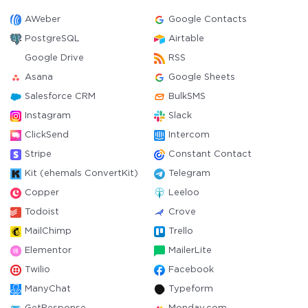
AWeber
Google Contacts
PostgreSQL
Airtable
Google Drive
RSS
Asana
Google Sheets
Salesforce CRM
BulkSMS
Instagram
Slack
ClickSend
Intercom
Stripe
Constant Contact
Kit (ehemals ConvertKit)
Telegram
Copper
Leeloo
Todoist
Crove
MailChimp
Trello
Elementor
MailerLite
Twilio
Facebook
ManyChat
Typeform