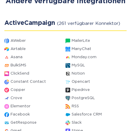
Andere verfügbare Integrationen
ActiveCampaign
(261 verfügbarer Konnektor)
AWeber
MailerLite
Airtable
ManyChat
Asana
Monday.com
BulkSMS
MySQL
ClickSend
Notion
Constant Contact
Opencart
Copper
Pipedrive
Crove
PostgreSQL
Elementor
RSS
Facebook
Salesforce CRM
GetResponse
Slack
Gmail
Stripe