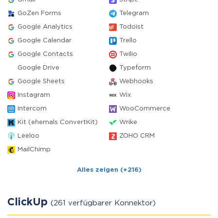
GoZen Forms
Telegram
Google Analytics
Todoist
Google Calendar
Trello
Google Contacts
Twilio
Google Drive
Typeform
Google Sheets
Webhooks
Instagram
Wix
Intercom
WooCommerce
Kit (ehemals ConvertKit)
Wrike
Leeloo
ZOHO CRM
MailChimp
Alles zeigen (+216)
ClickUp
(261 verfügbarer Konnektor)