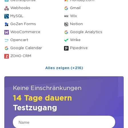
GetResponse
Monday.com
Webhooks
Gmail
MySQL
Wix
GoZen Forms
Notion
WooCommerce
Google Analytics
Opencart
Wrike
Google Calendar
Pipedrive
ZOHO CRM
Alles zeigen (+216)
Keine Einschränkungen
14 Tage dauern
Testzugang