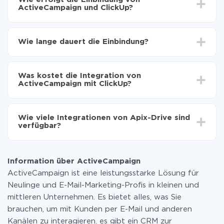
ActiveCampaign und ClickUp?
Zuerst muss man sich
bei ApiX-Drive registrieren
Wählen, welche Daten von ActiveCampaign auf
Wie lange dauert die Einbindung?
ClickUp zu übertragen
Automatische Aktualisierung aktivieren
Je nach System, das Sie integrieren möchten, kann die
Jetzt werden die Daten automatisch von
Einrichtungszeit zwischen 5 und 30 Minuten variieren.
ActiveCampaign auf ClickUp übertragen
Was kostet die Integration von
Im Durchschnitt dauert es 10-15 Minuten.
ActiveCampaign mit ClickUp?
Sie müssen für die Integration nicht bezahlen, da alle
Funktionen in allen Tarifplänen verfügbar sind. Sie
Wie viele Integrationen von Apix-Drive sind
zahlen nur für die Datenmenge, die über unseren
verfügbar?
Service von einem System auf ein anderes übertragen
wird. Wenn Sie eine geringe Datenmenge pro Monat
Zurzeit haben wir 296+ Integrationen ausser
haben, können Sie einen kostenlosen Plan nutzen und
ActiveCampaign und ClickUp
bei Bedarf zu einem kostenpflichtigen wechseln.
Information über ActiveCampaign
Weitere Informationen zu
Tarifen
.
ActiveCampaign ist eine leistungsstarke Lösung für
Neulinge und E-Mail-Marketing-Profis in kleinen und
mittleren Unternehmen. Es bietet alles, was Sie
brauchen, um mit Kunden per E-Mail und anderen
Kanälen zu interagieren. es gibt ein CRM zur