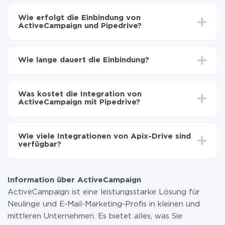
Wie erfolgt die Einbindung von
ActiveCampaign und Pipedrive?
Zuerst muss man sich
bei ApiX-Drive registrieren
Wählen, welche Daten von ActiveCampaign auf
Wie lange dauert die Einbindung?
Pipedrive zu übertragen
Automatische Aktualisierung aktivieren
Je nach System, das Sie integrieren möchten, kann die
Jetzt werden die Daten automatisch von
Einrichtungszeit zwischen 5 und 30 Minuten variieren.
ActiveCampaign auf Pipedrive übertragen
Was kostet die Integration von
Im Durchschnitt dauert es 10-15 Minuten.
ActiveCampaign mit Pipedrive?
Sie müssen für die Integration nicht bezahlen, da alle
Funktionen in allen Tarifplänen verfügbar sind. Sie
Wie viele Integrationen von Apix-Drive sind
zahlen nur für die Datenmenge, die über unseren
verfügbar?
Service von einem System auf ein anderes übertragen
wird. Wenn Sie eine geringe Datenmenge pro Monat
Zurzeit haben wir 296+ Integrationen ausser
haben, können Sie einen kostenlosen Plan nutzen und
ActiveCampaign und Pipedrive
bei Bedarf zu einem kostenpflichtigen wechseln.
Information über ActiveCampaign
Weitere Informationen zu
Tarifen
.
ActiveCampaign ist eine leistungsstarke Lösung für
Neulinge und E-Mail-Marketing-Profis in kleinen und
mittleren Unternehmen. Es bietet alles, was Sie