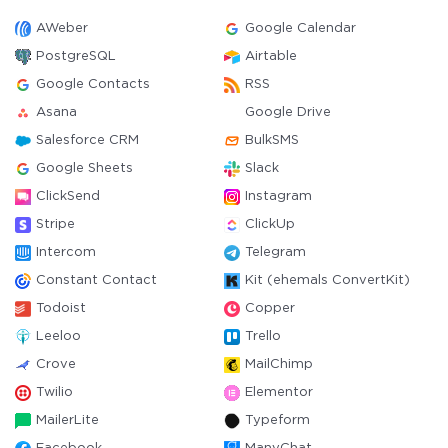
AWeber
Google Calendar
PostgreSQL
Airtable
Google Contacts
RSS
Asana
Google Drive
Salesforce CRM
BulkSMS
Google Sheets
Slack
ClickSend
Instagram
Stripe
ClickUp
Intercom
Telegram
Constant Contact
Kit (ehemals ConvertKit)
Todoist
Copper
Leeloo
Trello
Crove
MailChimp
Twilio
Elementor
MailerLite
Typeform