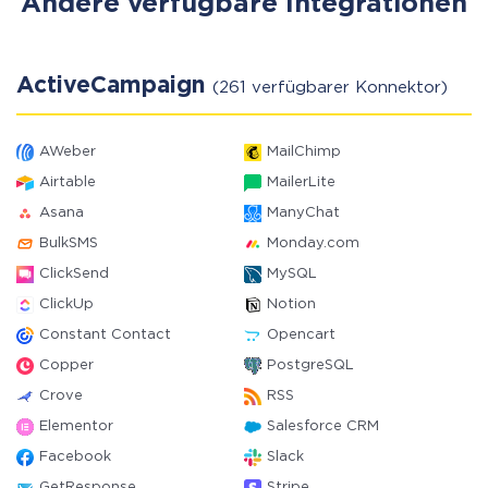
Andere verfügbare Integrationen
ActiveCampaign
(261 verfügbarer Konnektor)
AWeber
MailChimp
Airtable
MailerLite
Asana
ManyChat
BulkSMS
Monday.com
ClickSend
MySQL
ClickUp
Notion
Constant Contact
Opencart
Copper
PostgreSQL
Crove
RSS
Elementor
Salesforce CRM
Facebook
Slack
GetResponse
Stripe