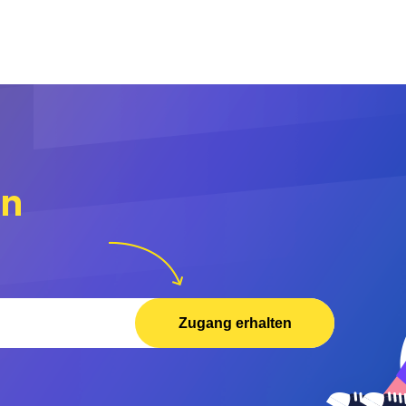
rn
Zugang erhalten