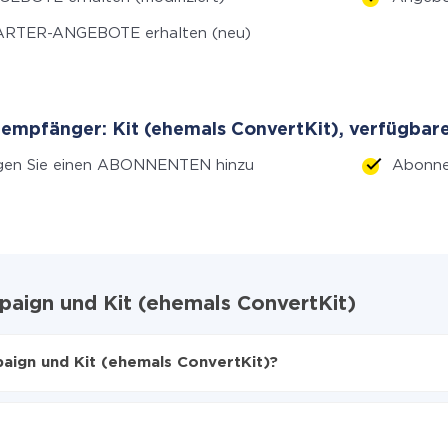
ARTER-ANGEBOTE erhalten (neu)
empfänger: Kit (ehemals ConvertKit), verfügbare
gen Sie einen ABONNENTEN hinzu
Abonne
paign und Kit (ehemals ConvertKit)
aign und Kit (ehemals ConvertKit)?
en
 Kit (ehemals ConvertKit) zu übertragen