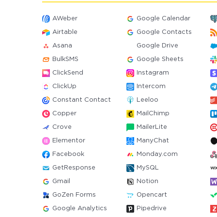
AWeber
Google Calendar
Airtable
Google Contacts
Asana
Google Drive
BulkSMS
Google Sheets
ClickSend
Instagram
ClickUp
Intercom
Constant Contact
Leeloo
Copper
MailChimp
Crove
MailerLite
Elementor
ManyChat
Facebook
Monday.com
GetResponse
MySQL
Gmail
Notion
GoZen Forms
Opencart
Google Analytics
Pipedrive