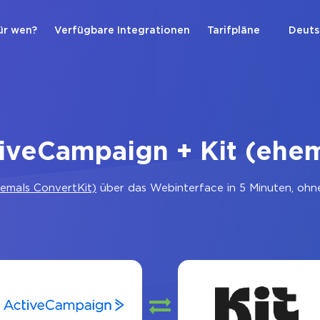
ür wen?
Verfügbare Integrationen
Tarifpläne
Deuts
iveCampaign + Kit (ehem
hemals ConvertKit)
über das Webinterface in 5 Minuten, ohn