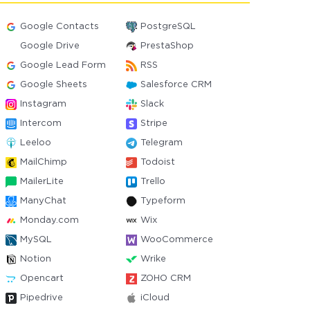
Google Contacts
PostgreSQL
Google Drive
PrestaShop
Google Lead Form
RSS
Google Sheets
Salesforce CRM
Instagram
Slack
Intercom
Stripe
Leeloo
Telegram
MailChimp
Todoist
MailerLite
Trello
ManyChat
Typeform
Monday.com
Wix
MySQL
WooCommerce
Notion
Wrike
Opencart
ZOHO CRM
Pipedrive
iCloud