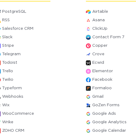
PostgreSQL
Airtable
RSS
Asana
Salesforce CRM
ClickUp
Slack
Contact Form 7
Stripe
Copper
Telegram
Crove
Todoist
Ecwid
Trello
Elementor
Twilio
Facebook
Typeform
Formaloo
Webhooks
Gmail
Wix
GoZen Forms
WooCommerce
Google Ads
Wrike
Google Analytics
ZOHO CRM
Google Calendar