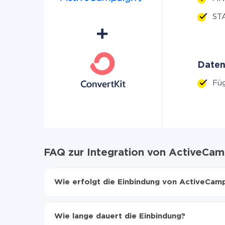
ST
Daten
Fü
FAQ zur Integration von ActiveCam
Wie erfolgt die Einbindung von ActiveCamp
Zuerst muss man sich
bei ApiX-Drive registrier
Wählen, welche Daten von ActiveCampaign auf
Wie lange dauert die Einbindung?
Automatische Aktualisierung aktivieren