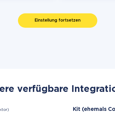
Einstellung fortsetzen
re verfügbare Integrat
Kit (ehemals C
ktor)