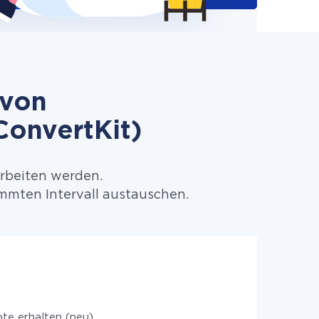
 von
ConvertKit)
arbeiten werden.
mmten Intervall austauschen.
te erhalten (neu)