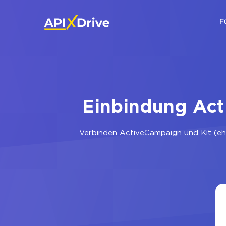
F
Einbindung Act
Verbinden
ActiveCampaign
und
Kit (e