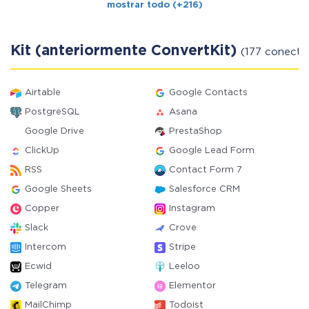
mostrar todo (+216)
Kit (anteriormente ConvertKit)
(177 conector
Airtable
Google Contacts
PostgreSQL
Asana
Google Drive
PrestaShop
ClickUp
Google Lead Form
RSS
Contact Form 7
Google Sheets
Salesforce CRM
Copper
Instagram
Slack
Crove
Intercom
Stripe
Ecwid
Leeloo
Telegram
Elementor
MailChimp
Todoist