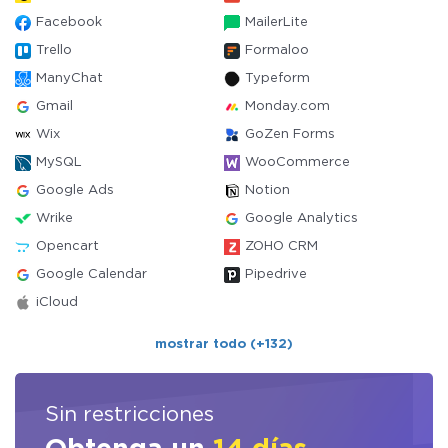
Facebook
MailerLite
Trello
Formaloo
ManyChat
Typeform
Gmail
Monday.com
Wix
GoZen Forms
MySQL
WooCommerce
Google Ads
Notion
Wrike
Google Analytics
Opencart
ZOHO CRM
Google Calendar
Pipedrive
iCloud
mostrar todo (+132)
Sin restricciones