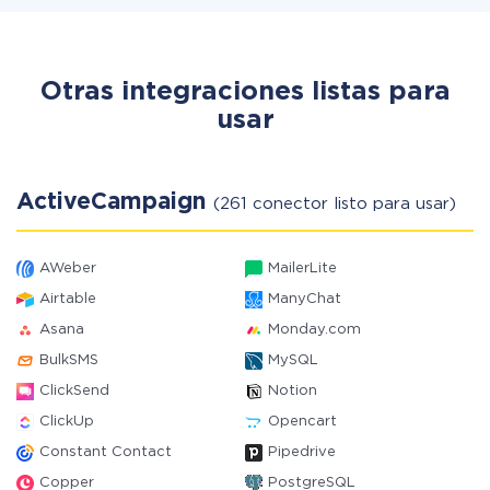
Otras integraciones listas para
usar
ActiveCampaign
(261 conector listo para usar)
AWeber
MailerLite
Airtable
ManyChat
Asana
Monday.com
BulkSMS
MySQL
ClickSend
Notion
ClickUp
Opencart
Constant Contact
Pipedrive
Copper
PostgreSQL