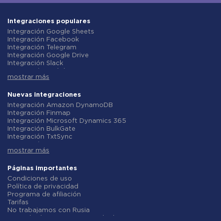
Integraciones populares
Integración Google Sheets
Integración Facebook
Integración Telegram
Integración Google Drive
Integración Slack
Integración MailChimp
mostrar más
Integración Gmail
Integración Trello
Integración ClickUp
Nuevas integraciones
Integración Airtable
Integración Amazon DynamoDB
Integración Google Contacts
Integración Finmap
Integración OpenAI (ChatGPT)
Integración Microsoft Dynamics 365
Integración Instagram
Integración BulkGate
Integración ActiveCampaign
Integración TxtSync
Integración Typeform
Integración Wire2Air
Integración Salesforce CRM
mostrar más
Integración Corezoid
Integración Monday.com
Integración Infobip
Integración Notion
Integración Instasent
Páginas importantes
Integración Stripe
Integración AtomPark
Condiciones de uso
Integración AWeber
Integración TXTImpact
Política de privacidad
Integración Asana
Integración Campaign Monitor
Programa de afiliación
Integración ZOHO CRM
Integración CM.com
Tarifas
Integración Webhooks
Integración D7 Networks
No trabajamos con Rusia
Integración GetResponse
Integración SMS.to
Acuerdo de procesamiento de datos