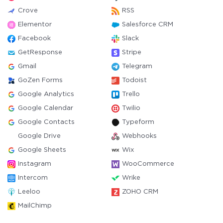
Crove
RSS
Elementor
Salesforce CRM
Facebook
Slack
GetResponse
Stripe
Gmail
Telegram
GoZen Forms
Todoist
Google Analytics
Trello
Google Calendar
Twilio
Google Contacts
Typeform
Google Drive
Webhooks
Google Sheets
Wix
Instagram
WooCommerce
Intercom
Wrike
Leeloo
ZOHO CRM
MailChimp