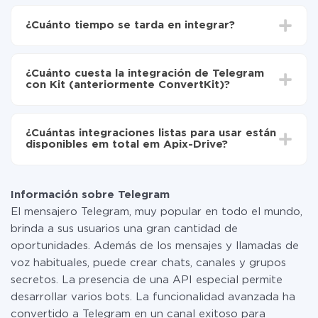
Para empezar es necesario
registrarse en ApiX-
Drive
¿Cuánto tiempo se tarda en integrar?
Elija qué datos transferir de Telegram a Kit
(anteriormente ConvertKit)
Dependiendo del sistema con el que usted hará la
Active la actualización automática
integración, el tiempo de configuración puede variar y
Ahora los datos se transferirán automáticamente
¿Cuánto cuesta la integración de Telegram
oscilar entre 5 y 30 minutos. En promedio, la
de Telegram a Kit (anteriormente ConvertKit)
con Kit (anteriormente ConvertKit)?
configuración tarda entre 10 y 15 minutos.
No es necesario pagar nada por la integración en sí, y
toda las funcionalidades están disponibles en todas las
¿Cuántas integraciones listas para usar están
tarifas. Usted solo paga por la cantidad de datos que
disponibles em total em Apix-Drive?
realmente se transfieren de uno de sus sistemas a otro
a través de nuestro servicio. Si usted tiene una
Por el momento, tenemos listas para usar296 +
pequeña cantidad de datos por mes, puede usar de
integraciones además de Telegram y Kit
manera segura un plan de tarifa gratuita o cambiar a
Información sobre Telegram
(anteriormente ConvertKit)
uno de pago, si es necesario. Más detalles sobre
El mensajero Telegram, muy popular en todo el mundo,
tarifas
.
brinda a sus usuarios una gran cantidad de
oportunidades. Además de los mensajes y llamadas de
voz habituales, puede crear chats, canales y grupos
secretos. La presencia de una API especial permite
desarrollar varios bots. La funcionalidad avanzada ha
convertido a Telegram en un canal exitoso para