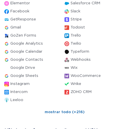
Elementor
Salesforce CRM
Facebook
Slack
GetResponse
Stripe
Gmail
Todoist
GoZen Forms
Trello
Google Analytics
Twilio
Google Calendar
Typeform
Google Contacts
Webhooks
Google Drive
Wix
Google Sheets
WooCommerce
Instagram
Wrike
Intercom
ZOHO CRM
Leeloo
mostrar todo (+216)