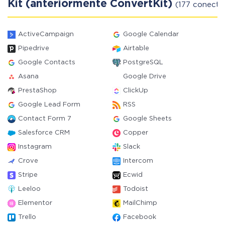
Kit (anteriormente ConvertKit)
(177 conector
ActiveCampaign
Google Calendar
Pipedrive
Airtable
Google Contacts
PostgreSQL
Asana
Google Drive
PrestaShop
ClickUp
Google Lead Form
RSS
Contact Form 7
Google Sheets
Salesforce CRM
Copper
Instagram
Slack
Crove
Intercom
Stripe
Ecwid
Leeloo
Todoist
Elementor
MailChimp
Trello
Facebook