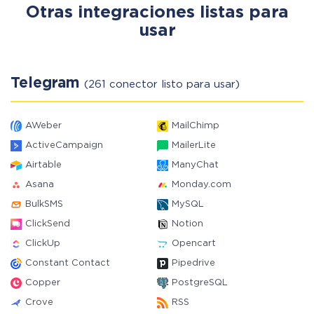
Otras integraciones listas para
usar
Telegram
(261 conector listo para usar)
AWeber
MailChimp
ActiveCampaign
MailerLite
Airtable
ManyChat
Asana
Monday.com
BulkSMS
MySQL
ClickSend
Notion
ClickUp
Opencart
Constant Contact
Pipedrive
Copper
PostgreSQL
Crove
RSS