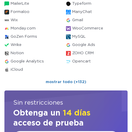
MailerLite
Typeform
Formaloo
ManyChat
Wix
Gmail
Monday.com
WooCommerce
GoZen Forms
MySQL
Wrike
Google Ads
Notion
ZOHO CRM
Google Analytics
Opencart
iCloud
mostrar todo (+132)
Sin restricciones
Obtenga un
14 días
acceso de prueba