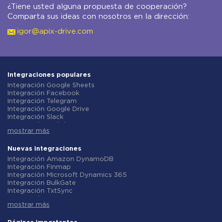
¿Tiene usted alguna propuesta de cooperación?
Comparta sus ideas con nosotros en la dirección:
igor@apix-drive.com
Integraciones populares
Integración Google Sheets
Integración Facebook
Integración Telegram
Integración Google Drive
Integración Slack
Integración MailChimp
mostrar más
Integración Gmail
Integración Trello
Integración ClickUp
Nuevas integraciones
Integración Airtable
Integración Amazon DynamoDB
Integración Google Contacts
Integración Finmap
Integración OpenAI (ChatGPT)
Integración Microsoft Dynamics 365
Integración Instagram
Integración BulkGate
Integración ActiveCampaign
Integración TxtSync
Integración Typeform
Integración Wire2Air
Integración Salesforce CRM
mostrar más
Integración Corezoid
Integración Monday.com
Integración Infobip
Integración Notion