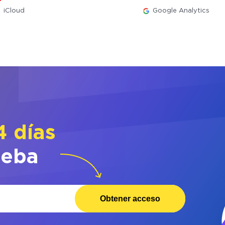
iCloud
Google Analytics
4 días
ueba
Obtener acceso