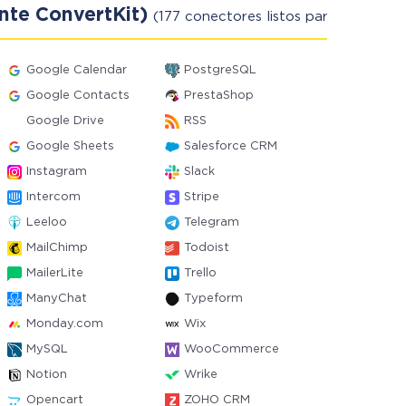
ente ConvertKit)
(177 conectores listos para usar)
Google Calendar
PostgreSQL
Google Contacts
PrestaShop
Google Drive
RSS
Google Sheets
Salesforce CRM
Instagram
Slack
Intercom
Stripe
Leeloo
Telegram
MailChimp
Todoist
MailerLite
Trello
ManyChat
Typeform
Monday.com
Wix
MySQL
WooCommerce
Notion
Wrike
Opencart
ZOHO CRM