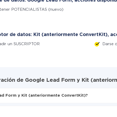
e de datos: Google Lead Form, acciones disponib
tener POTENCIALISTAS (nuevo)
tor de datos: Kit (anteriormente ConvertKit), ac
adir un SUSCRIPTOR
Darse 
gración de Google Lead Form y Kit (anterior
ad Form y Kit (anteriormente ConvertKit)?
X-Drive
m a Kit (anteriormente ConvertKit)