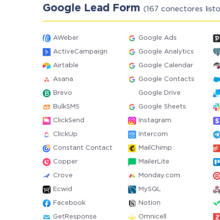
Google Lead Form
(167 conectores listo
AWeber
Google Ads
ActiveCampaign
Google Analytics
Airtable
Google Calendar
Asana
Google Contacts
Brevo
Google Drive
BulkSMS
Google Sheets
ClickSend
Instagram
ClickUp
Intercom
Constant Contact
MailChimp
Copper
MailerLite
Crove
Monday.com
Ecwid
MySQL
Facebook
Notion
GetResponse
Omnicell