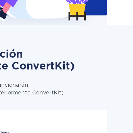
ción
e ConvertKit)
uncionarán.
teriormente ConvertKit).