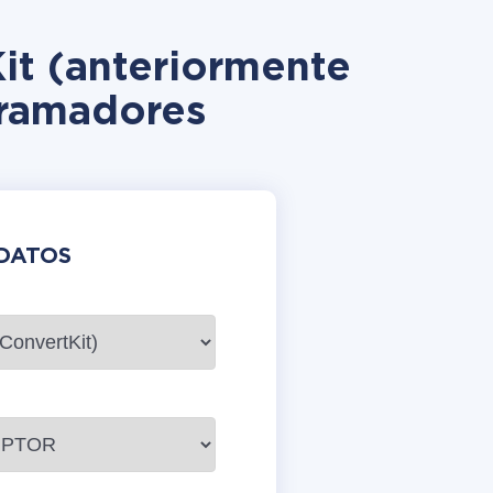
it (anteriormente
gramadores
DATOS