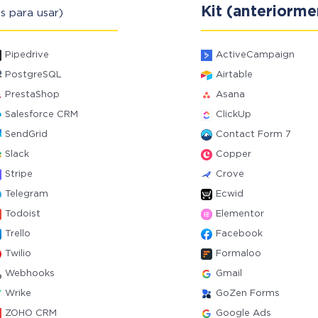
Kit (anteriorm
s para usar)
Pipedrive
ActiveCampaign
PostgreSQL
Airtable
PrestaShop
Asana
Salesforce CRM
ClickUp
SendGrid
Contact Form 7
Slack
Copper
Stripe
Crove
Telegram
Ecwid
Todoist
Elementor
Trello
Facebook
Twilio
Formaloo
Webhooks
Gmail
Wrike
GoZen Forms
ZOHO CRM
Google Ads