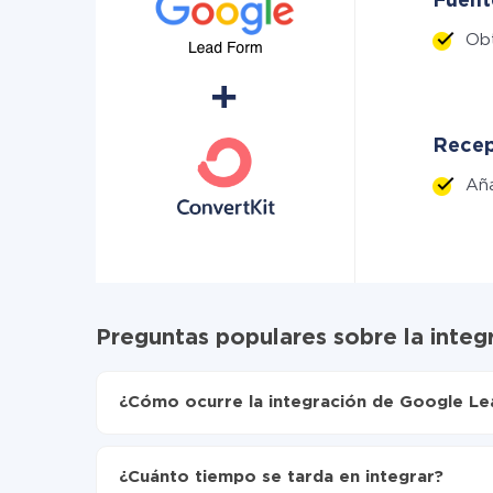
Fuent
Ob
Recep
Añ
Preguntas populares sobre la inte
¿Cómo ocurre la integración de Google Le
Para empezar es necesario
registrarse en Api
Elija qué datos transferir de Google Lead For
¿Cuánto tiempo se tarda en integrar?
Active la actualización automática