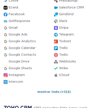
Crove
PrestaShop
Ecwid
Salesforce CRM
Facebook
SendGrid
GetResponse
Slack
Gmail
Stripe
Google Ads
Telegram
Google Analytics
Todoist
Google Calendar
Trello
Google Contacts
Twilio
Google Drive
Webhooks
Google Sheets
Wrike
Instagram
iCloud
Intercom
mostrar todo (+122)