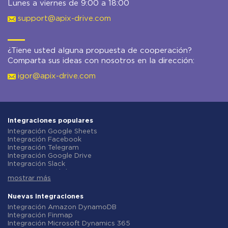
Lunes a viernes de 9:00 a 18:00
support@apix-drive.com
¿Tiene usted alguna propuesta de cooperación?
Comparta sus ideas con nosotros en la dirección:
igor@apix-drive.com
Integraciones populares
Integración Google Sheets
Integración Facebook
Integración Telegram
Integración Google Drive
Integración Slack
Integración MailChimp
mostrar más
Integración Gmail
Integración Trello
Integración ClickUp
Nuevas integraciones
Integración Airtable
Integración Amazon DynamoDB
Integración Google Contacts
Integración Finmap
Integración OpenAI (ChatGPT)
Integración Microsoft Dynamics 365