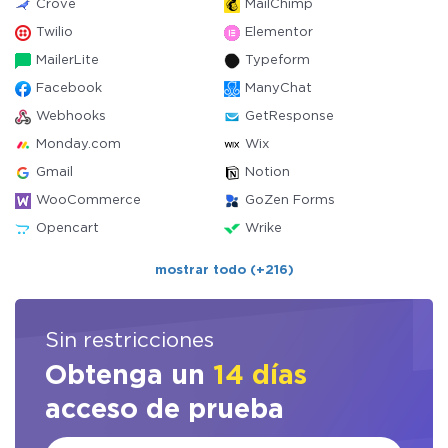
Crove
MailChimp
Twilio
Elementor
MailerLite
Typeform
Facebook
ManyChat
Webhooks
GetResponse
Monday.com
Wix
Gmail
Notion
WooCommerce
GoZen Forms
Opencart
Wrike
mostrar todo (+216)
Sin restricciones
Obtenga un
14 días
acceso de prueba