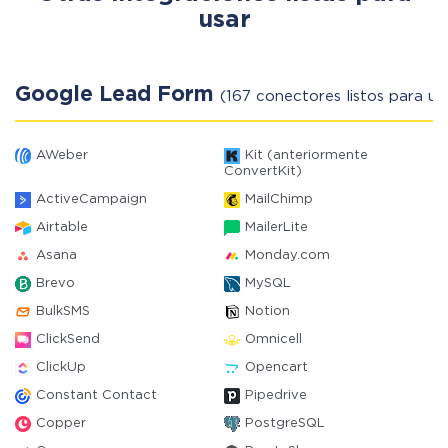
usar
Google Lead Form
(167 conectores listos para us
AWeber
Kit (anteriormente
ConvertKit)
ActiveCampaign
MailChimp
Airtable
MailerLite
Asana
Monday.com
Brevo
MySQL
BulkSMS
Notion
ClickSend
Omnicell
ClickUp
Opencart
Constant Contact
Pipedrive
Copper
PostgreSQL