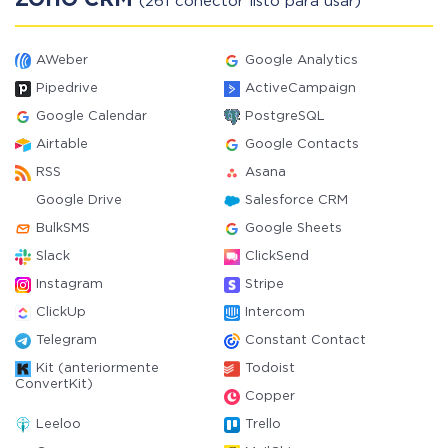
ZOHO CRM
(261 conector listo para usar)
AWeber
Google Analytics
Pipedrive
ActiveCampaign
Google Calendar
PostgreSQL
Airtable
Google Contacts
RSS
Asana
Google Drive
Salesforce CRM
BulkSMS
Google Sheets
Slack
ClickSend
Instagram
Stripe
ClickUp
Intercom
Telegram
Constant Contact
Kit (anteriormente
Todoist
ConvertKit)
Copper
Leeloo
Trello