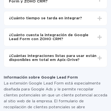
Form y ZOHO CRM?
Para empezar es necesario
registrarse en ApiX-
Drive
¿Cuánto tiempo se tarda en integrar?
Elija qué datos transferir de Google Lead Form a
ZOHO CRM
Dependiendo del sistema con el que usted hará la
Active la actualización automática
integración, el tiempo de configuración puede variar y
Ahora los datos se transferirán automáticamente
¿Cuánto cuesta la integración de Google
oscilar entre 5 y 30 minutos. En promedio, la
de Google Lead Form a ZOHO CRM
Lead Form con ZOHO CRM?
configuración tarda entre 10 y 15 minutos.
No es necesario pagar nada por la integración en sí, y
toda las funcionalidades están disponibles en todas las
¿Cuántas integraciones listas para usar están
tarifas. Usted solo paga por la cantidad de datos que
disponibles em total em Apix-Drive?
realmente se transfieren de uno de sus sistemas a otro
a través de nuestro servicio. Si usted tiene una
Por el momento, tenemos listas para usar296 +
pequeña cantidad de datos por mes, puede usar de
integraciones además de Google Lead Form y ZOHO
manera segura un plan de tarifa gratuita o cambiar a
Información sobre Google Lead Form
CRM
uno de pago, si es necesario. Más detalles sobre
La extensión Google Lead Form está especialmente
tarifas
.
diseñada para Google Ads y le permite recopilar
clientes potenciales sin que un cliente potencial acceda
al sitio web de la empresa. El formulario de
recopilación de clientes potenciales se abre